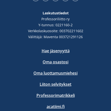
Facebook
YouTube
LinkedIn
Instgram
Bluesky
Laskutustiedot
Professoriliitto ry
Y-tunnus: 0221160-2
Verkkolaskuosoite: 003702211602
Välittäjä: Maventa 003721291126
Hae jäsenyyttä
Oma osastosi
Oma luottamusmiehesi
Liiton selvitykset
Professorimatrikkeli
acatiimi.fi