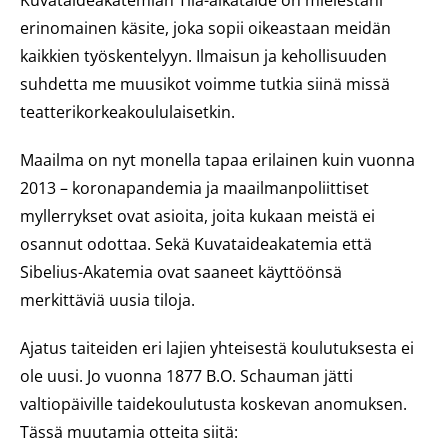
Kuvataideakatemian Tila-aikataide on mielestäni
erinomainen käsite, joka sopii oikeastaan meidän
kaikkien työskentelyyn. Ilmaisun ja kehollisuuden
suhdetta me muusikot voimme tutkia siinä missä
teatterikorkeakoululaisetkin.
Maailma on nyt monella tapaa erilainen kuin vuonna
2013 – koronapandemia ja maailmanpoliittiset
myllerrykset ovat asioita, joita kukaan meistä ei
osannut odottaa. Sekä Kuvataideakatemia että
Sibelius-Akatemia ovat saaneet käyttöönsä
merkittäviä uusia tiloja.
Ajatus taiteiden eri lajien yhteisestä koulutuksesta ei
ole uusi. Jo vuonna 1877 B.O. Schauman jätti
valtiopäiville taidekoulutusta koskevan anomuksen.
Tässä muutamia otteita siitä: