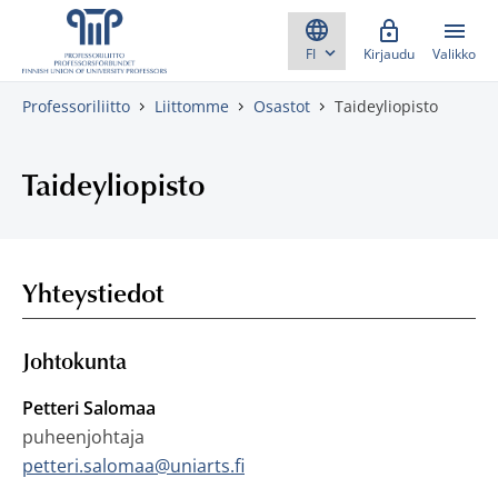
Skippaa sisältö
Kirjaudu
Valikko
Professoriliitto
Liittomme
Osastot
Taideyliopisto
Taideyliopisto
Yhteystiedot
Johtokunta
Petteri Salomaa
puheenjohtaja
petteri.salomaa@uniarts.fi