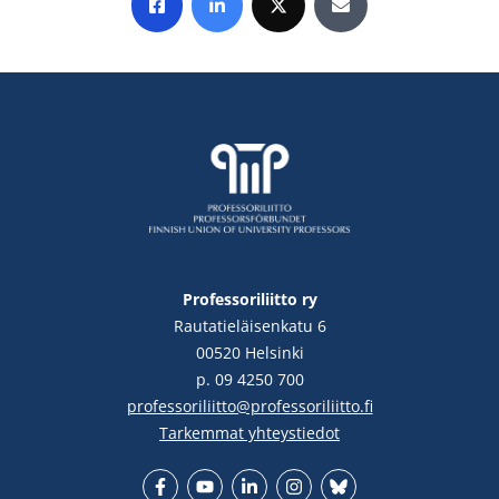
Jaa Facebookissa
Jaa LinkedInissä
Jaa X:ssä
Jaa sähköpostitse
Professoriliitto ry
Rautatieläisenkatu 6
00520 Helsinki
p. 09 4250 700
professoriliitto@professoriliitto.fi
Tarkemmat yhteystiedot