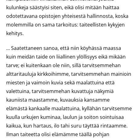
kulunkeja säästyisi siten, eikä olisi mitään haittaa
odotettavana opistojen yhteisestä hallinnosta, koska
molemmilla on sama tarkoitus: taiteellisten kykyjen
kehitys.
… Saatettaneen sanoa, että niin köyhässä maassa
kuin meidän taide on liiallinen ylöllisyys eikä mikään
tarve; ei kuitenkaan ole niin, sillä tarvitsemmehan
alttaritauluja kirkkoihimme, tarvitsemmehan mainioin
miesten ja vaimoin kuvia sekä maalattuina että
valettuina, tarvitsemmehan kuvattuja näkymiä
kauniista maastamme, kuvauksia kansamme
elämästä kankaalle maalattuina, kyllähän tarvitsemme
kuulla urkujen kuminaa, laulun ja soiton sointuisaa
kaikua, kun hartaus, ilo tahi suru täyttää rintaamme.
Ilman taiteetta olisi elämämme täällä pohjan