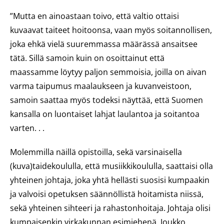
”Mutta en ainoastaan toivo, että valtio ottaisi
kuvaavat taiteet hoitoonsa, vaan myös soitannollisen,
joka ehkä vielä suuremmassa määrässä ansaitsee
tätä. Sillä samoin kuin on osoittainut että
maassamme löytyy paljon semmoisia, joilla on aivan
varma taipumus maalaukseen ja kuvanveistoon,
samoin saattaa myös todeksi näyttää, että Suomen
kansalla on luontaiset lahjat laulantoa ja soitantoa
varten. . .
Molemmilla näillä opistoilla, sekä varsinaisella
(kuva)taidekoululla, että musiikkikoululla, saattaisi olla
yhteinen johtaja, joka yhtä hellästi suosisi kumpaakin
ja valvoisi opetuksen säännöllistä hoitamista niissä,
sekä yhteinen sihteeri ja rahastonhoitaja. Johtaja olisi
kumpaisenkin virkakunnan esimiehenä. Joukko