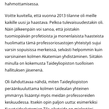
hahmottamisessa.
Voitte kuvitella, että vuonna 2013 tilanne oli meille
kaikille uusi ja haastava. Pelkoa tulevaisuudestakin oli.
Näin jälkeenpäin voi sanoa, että joistakin
tuomiopäivän profetioista ja monenlaisista haasteista
huolimatta tämä professoriosastojen yhteistyö sujui
varsin sopuisissa merkeissä, selvästi helpommin kuin
varsinainen kolmen Akatemian yhdistäminen. Siitäkin
minulla on kokemusta Taideyliopiston tuolloisen
hallituksen jäsenenä.
Oli ilahduttavaa nähdä, miten Taideyliopiston
peräänkuuluttama kolmen taidealan yhteinen
ymmärrys lisääntyi myös meidän professoreiden
keskuudessa. Itsekin opin paljon uutta: esimerkiksi