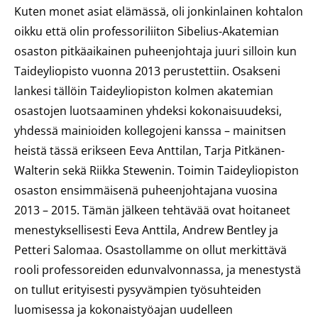
Kuten monet asiat elämässä, oli jonkinlainen kohtalon
oikku että olin professoriliiton Sibelius-Akatemian
osaston pitkäaikainen puheenjohtaja juuri silloin kun
Taideyliopisto vuonna 2013 perustettiin. Osakseni
lankesi tällöin Taideyliopiston kolmen akatemian
osastojen luotsaaminen yhdeksi kokonaisuudeksi,
yhdessä mainioiden kollegojeni kanssa – mainitsen
heistä tässä erikseen Eeva Anttilan, Tarja Pitkänen-
Walterin sekä Riikka Stewenin. Toimin Taideyliopiston
osaston ensimmäisenä puheenjohtajana vuosina
2013 – 2015. Tämän jälkeen tehtävää ovat hoitaneet
menestyksellisesti Eeva Anttila, Andrew Bentley ja
Petteri Salomaa. Osastollamme on ollut merkittävä
rooli professoreiden edunvalvonnassa, ja menestystä
on tullut erityisesti pysyvämpien työsuhteiden
luomisessa ja kokonaistyöajan uudelleen