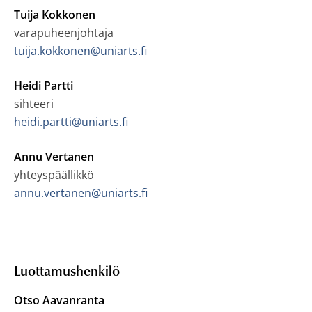
Tuija Kokkonen
varapuheenjohtaja
tuija.kokkonen@uniarts.fi
Heidi Partti
sihteeri
heidi.partti@uniarts.fi
Annu Vertanen
yhteyspäällikkö
annu.vertanen@uniarts.fi
Luottamushenkilö
Otso Aavanranta