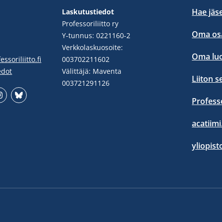
Hae jäs
Laskutustiedot
Professoriliitto ry
Oma osa
Y-tunnus: 0221160-2
Verkkolaskuosoite:
Oma lu
ssoriliitto.fi
003702211602
edot
Välittäjä: Maventa
Liiton s
003721291126
Profess
stgram
Bluesky
acatiimi.
yliopist