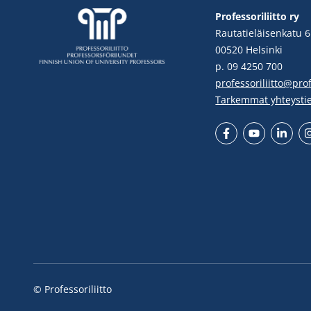
Professoriliitto ry
Rautatieläisenkatu 6
00520 Helsinki
p. 09 4250 700
professoriliitto@profe
Tarkemmat yhteysti
Facebook
YouTube
LinkedIn
In
© Professoriliitto