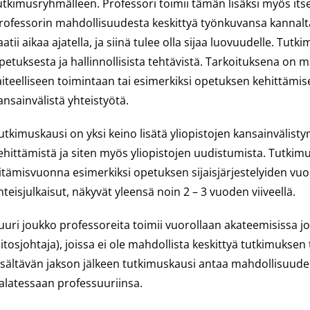
utkimusryhmälleen. Professori toimii tämän lisäksi myös it
rofessorin mahdollisuudesta keskittyä työnkuvansa kannal
aatii aikaa ajatella, ja siinä tulee olla sijaa luovuudelle. T
petuksesta ja hallinnollisista tehtävistä. Tarkoituksena on
aiteelliseen toimintaan tai esimerkiksi opetuksen kehittämi
ansainvälistä yhteistyötä.
utkimuskausi on yksi keino lisätä yliopistojen kansainvälis
ehittämistä ja siten myös yliopistojen uudistumista. Tutkim
itämisvuonna esimerkiksi opetuksen sijaisjärjestelyiden vuo
hteisjulkaisut, näkyvät yleensä noin 2 – 3 vuoden viiveellä.
uuri joukko professoreita toimii vuorollaan akateemisissa jo
aitosjohtaja), joissa ei ole mahdollista keskittyä tutkimuksen 
isältävän jakson jälkeen tutkimuskausi antaa mahdollisuud
alatessaan professuuriinsa.