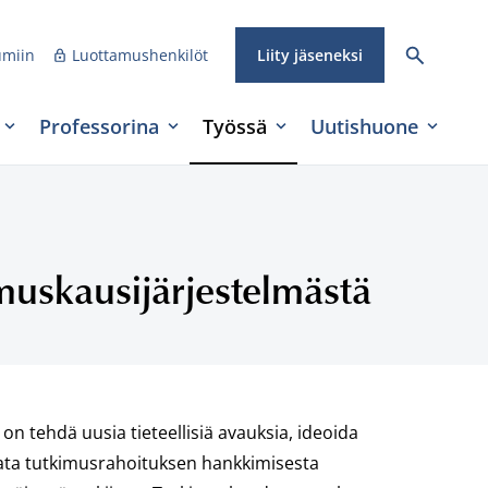
umiin
Luottamushenkilöt
Liity jäseneksi
Professorina
Työssä
Uutishuone
muskausijärjestelmästä
n tehdä uusia tieteellisiä avauksia, ideoida
tata tutkimusrahoituksen hankkimisesta