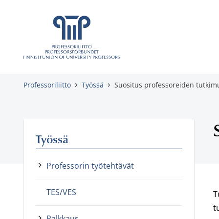
Skippaa sisältö
Professoriliitto
Työssä
Suositus professoreiden tutkim
Työssä
Professorin työtehtävät
TES/VES
T
t
Palkkaus