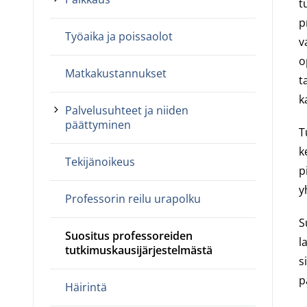
t
p
Työaika ja poissaolot
v
o
Matkakustannukset
t
k
Palvelusuhteet ja niiden
päättyminen
T
k
Tekijänoikeus
p
y
Professorin reilu urapolku
S
Suositus professoreiden
l
tutkimuskausijärjestelmästä
s
p
Häirintä