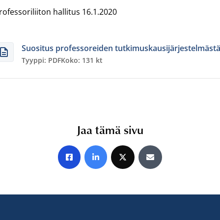
rofessoriliiton hallitus 16.1.2020
Suositus professoreiden tutkimuskausijärjestelmäst
Tyyppi: PDF
Koko: 131 kt
Jaa tämä sivu
Jaa Facebookissa
Jaa LinkedInissä
Jaa X:ssä
Jaa sähköpostitse