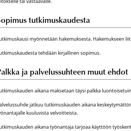
aitokselle tai vastaavalle.
Sopimus tutkimuskaudesta
utkimuskausi myönnetään hakemuksesta. Hakemukseen liite
utkimuskaudesta tehdään kirjallinen sopimus.
Palkka ja palvelussuhteen muut ehdot
utkimuskauden aikana maksetaan täysi palkka luontoisetui
alvelussuhde jatkuu tutkimuskauden aikana keskeytymättöm
yönantajalle kuuluvista velvoitteista.
utkimuskauden aikana työnantaja tarjoaa käyttöön työskent