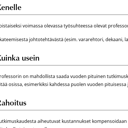
Kenelle
oistaiseksi voimassa olevassa työsuhteessa olevat professorit
kateemisesta johtotehtävästä (esim. vararehtori, dekaani, lai
Kuinka usein
rofessorin on mahdollista saada vuoden pituinen tutkimusk
itää osissa, esimerkiksi kahdessa puolen vuoden pituisessa 
Rahoitus
utkimuskaudesta aiheutuvat kustannukset kompensoidaan yl