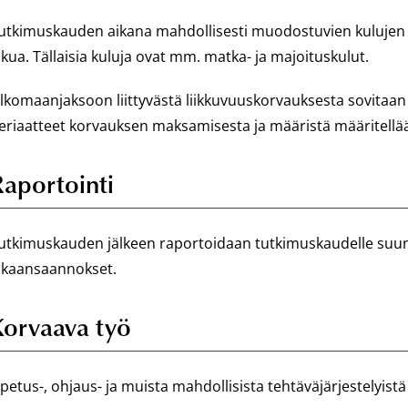
utkimuskauden aikana mahdollisesti muodostuvien kulujen
lkua. Tällaisia kuluja ovat mm. matka- ja majoituskulut.
lkomaanjaksoon liittyvästä liikkuvuuskorvauksesta sovitaa
eriaatteet korvauksen maksamisesta ja määristä määritellään
Raportointi
utkimuskauden jälkeen raportoidaan tutkimuskaudelle suun
ikaansaannokset.
Korvaava työ
petus-, ohjaus- ja muista mahdollisista tehtäväjärjestelyist