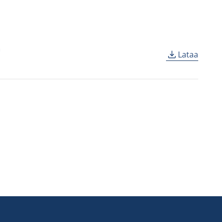
ä
Lataa