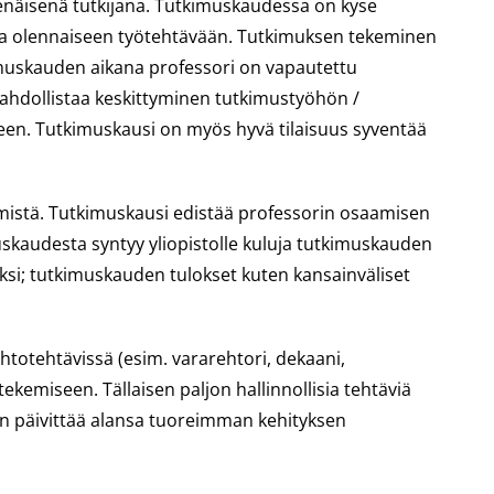
senäisenä tutkijana. Tutkimuskaudessa on kyse
ta olennaiseen työtehtävään. Tutkimuksen tekeminen
utkimuskauden aikana professori on vapautettu
 mahdollistaa keskittyminen tutkimustyöhön /
seen. Tutkimuskausi on myös hyvä tilaisuus syventää
tymistä. Tutkimuskausi edistää professorin osaamisen
uskaudesta syntyy yliopistolle kuluja tutkimuskauden
ksi; tutkimuskauden tulokset kuten kansainväliset
htotehtävissä (esim. vararehtori, dekaani,
tekemiseen. Tällaisen paljon hallinnollisia tehtäviä
en päivittää alansa tuoreimman kehityksen