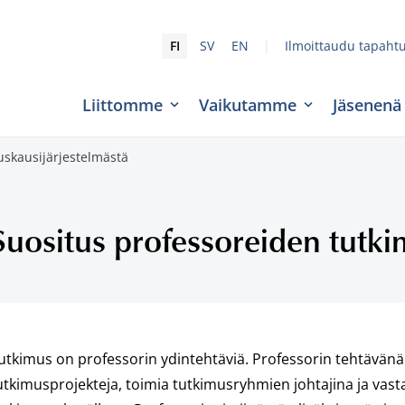
|
FI
SV
EN
Ilmoittaudu tapaht
Liittomme
Vaikutamme
Jäsenenä
uskausijärjestelmästä
Suositus professoreiden tutki
utkimus on professorin ydintehtäviä. Professorin tehtävänä o
utkimusprojekteja, toimia tutkimusryhmien johtajina ja vas