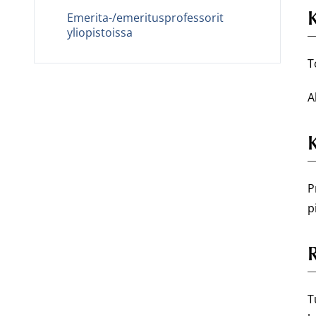
Emerita-/emeritusprofessorit
yliopistoissa
T
A
P
p
T