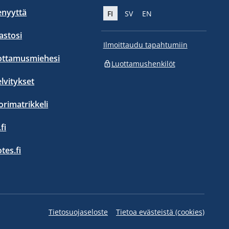
enyyttä
FI
SV
EN
stosi
Ilmoittaudu tapahtumiin
ottamusmiehesi
Luottamushenkilöt
elvitykset
orimatrikkeli
fi
otes.fi
Tietosuojaseloste
Tietoa evästeistä (cookies)