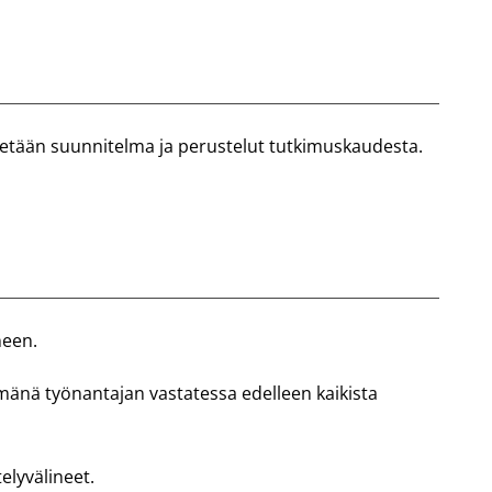
tään suunnitelma ja perustelut tutkimuskaudesta.
neen.
änä työnantajan vastatessa edelleen kaikista
elyvälineet.