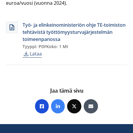
euroa/vuosi (vuonna 2024).
Työ- ja elinkeinoministeriön ohje TE-toimiston
tehtävistä työttömyysturvajärjestelmän
toimeenpanossa
Tyyppi: PDF
Koko: 1 Mt
Lataa
Jaa tämä sivu
Jaa Facebookissa
Jaa LinkedInissä
Jaa X:ssä
Jaa sähköpostitse