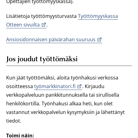
Opettajien työttömyyskassa).
Lisätietoja työttömyysturvasta
Työttömyyskassa
Otteen sivuilta
.
Ansiosidonnaisen päivärahan suuruus
Jos joudut työttömäksi
Kun jäät työttömäksi, aloita työnhakusi verkossa
osoitteessa
työmarkkinatori.fi
. Kirjaudu
verkkopalveluun pankkitunnuksella tai sirullisella
henkilökortilla. Työnhakusi alkaa heti, kun olet
vastannut verkkopalvelun kysymyksiin ja lähettänyt
tiedot.
Toimi näin: