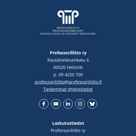
Professoriliitto ry
Rautatieläisenkatu 6
00520 Helsinki
p. 09 4250 700
professoriliitto@professoriliitto.fi
Tarkemmat yhteystiedot
Facebook
YouTube
LinkedIn
Instgram
Bluesky
Laskutustiedot
Professoriliitto ry