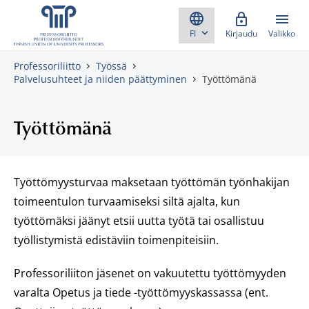
Skippaa sisältö
Kirjaudu
Valikko
Professoriliitto
Työssä
Palvelusuhteet ja niiden päättyminen
Työttömänä
Työttömänä
Työttömyysturvaa maksetaan työttömän työnhakijan
toimeentulon turvaamiseksi siltä ajalta, kun
työttömäksi jäänyt etsii uutta työtä tai osallistuu
työllistymistä edistäviin toimenpiteisiin.
Professoriliiton jäsenet on vakuutettu työttömyyden
varalta Opetus ja tiede -työttömyyskassassa (ent.