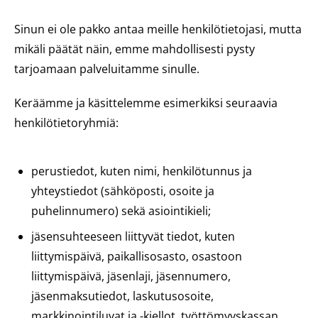
Sinun ei ole pakko antaa meille henkilötietojasi, mutta
mikäli päätät näin, emme mahdollisesti pysty
tarjoamaan palveluitamme sinulle.
Keräämme ja käsittelemme esimerkiksi seuraavia
henkilötietoryhmiä:
perustiedot, kuten nimi, henkilötunnus ja
yhteystiedot (sähköposti, osoite ja
puhelinnumero) sekä asiointikieli;
jäsensuhteeseen liittyvät tiedot, kuten
liittymispäivä, paikallisosasto, osastoon
liittymispäivä, jäsenlaji, jäsennumero,
jäsenmaksutiedot, laskutusosoite,
markkinointiluvat ja -kiellot, työttömyyskassan