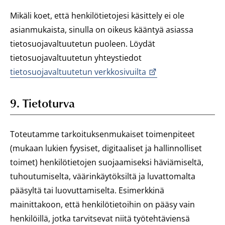
Mikäli koet, että henkilötietojesi käsittely ei ole
asianmukaista, sinulla on oikeus kääntyä asiassa
tietosuojavaltuutetun puoleen. Löydät
tietosuojavaltuutetun yhteystiedot
tietosuojavaltuutetun verkkosivuilta
9. Tietoturva
Toteutamme tarkoituksenmukaiset toimenpiteet
(mukaan lukien fyysiset, digitaaliset ja hallinnolliset
toimet) henkilötietojen suojaamiseksi häviämiseltä,
tuhoutumiselta, väärinkäytöksiltä ja luvattomalta
pääsyltä tai luovuttamiselta. Esimerkkinä
mainittakoon, että henkilötietoihin on pääsy vain
henkilöillä, jotka tarvitsevat niitä työtehtäviensä