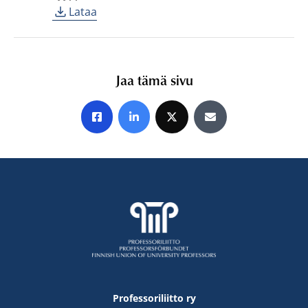
Lataa
Jaa tämä sivu
Jaa Facebookissa
Jaa LinkedInissä
Jaa X:ssä
Jaa sähköpostitse
Professoriliitto ry