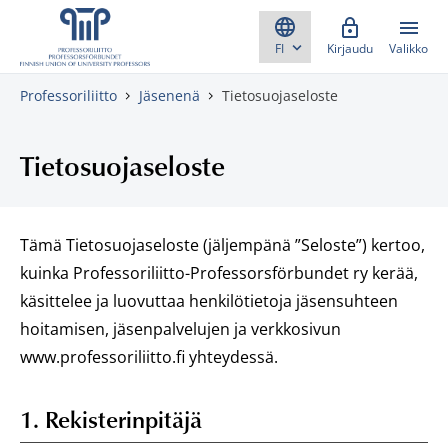
Skippaa sisältö
Kirjaudu
Valikko
Professoriliitto
Jäsenenä
Tietosuojaseloste
Tietosuojaseloste
Tämä Tietosuojaseloste (jäljempänä ”Seloste”) kertoo,
kuinka Professoriliitto-Professorsförbundet ry kerää,
käsittelee ja luovuttaa henkilötietoja jäsensuhteen
hoitamisen, jäsenpalvelujen ja verkkosivun
www.professoriliitto.fi yhteydessä.
1. Rekisterinpitäjä