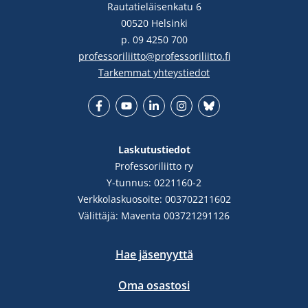
Rautatieläisenkatu 6
00520 Helsinki
p. 09 4250 700
professoriliitto@professoriliitto.fi
Tarkemmat yhteystiedot
Facebook
YouTube
LinkedIn
Instgram
Bluesky
Laskutustiedot
Professoriliitto ry
Y-tunnus: 0221160-2
Verkkolaskuosoite: 003702211602
Välittäjä: Maventa 003721291126
Hae jäsenyyttä
Oma osastosi