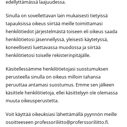
edellyttämässä laajuudessa.
Sinulla on sovellettavan lain mukaisesti tietyissä
tapauksissa oikeus siirtää meille toimittamasi
henkilötiedot järjestelmästä toiseen eli oikeus saada
henkilötietosi jäsennellyssä, yleisesti käytetyssä,
koneellisesti luettavassa muodossa ja siirtää
henkilötietosi toiselle rekisterinpitäjälle.
Käsitellessämme henkilötietojasi suostumuksen
perusteella sinulla on oikeus milloin tahansa
peruuttaa antamasi suostumus. Emme sen jälkeen
käsittele henkilötietoja, ellei käsittelyyn ole olemassa
muuta oikeusperustetta.
Voit käyttää oikeuksiasi lähettämällä pyynnön meille
osoitteeseen professoriliitto@proferssoriliitto.fi.