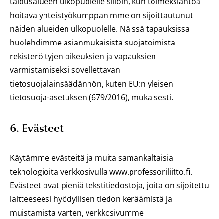
talousalueen ulkopuolelle silloin, kun toimeksiantoa
hoitava yhteistyökumppanimme on sijoittautunut
näiden alueiden ulkopuolelle. Näissä tapauksissa
huolehdimme asianmukaisista suojatoimista
rekisteröityjen oikeuksien ja vapauksien
varmistamiseksi sovellettavan
tietosuojalainsäädännön, kuten EU:n yleisen
tietosuoja-asetuksen (679/2016), mukaisesti.
6. Evästeet
Käytämme evästeitä ja muita samankaltaisia
teknologioita verkkosivulla www.professoriliitto.fi.
Evästeet ovat pieniä tekstitiedostoja, joita on sijoitettu
laitteeseesi hyödyllisen tiedon keräämistä ja
muistamista varten, verkkosivumme