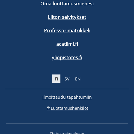
Oma luottamusmiehesi
Liiton selvitykset
Professorimatrikkeli
acatiimi.fi
yliopistotes.fi
FI
SV
EN
Ilmoittaudu tapahtumiin
Luottamushenkilöt
Tietosuojaseloste