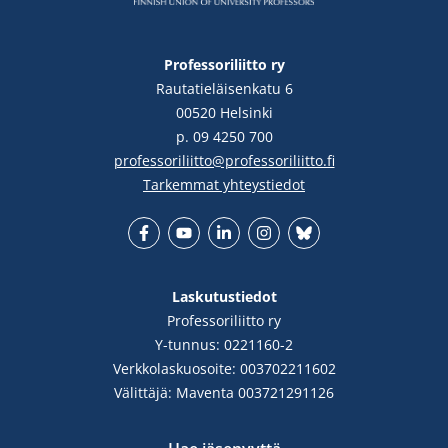
Professoriliitto ry
Rautatieläisenkatu 6
00520 Helsinki
p. 09 4250 700
professoriliitto@professoriliitto.fi
Tarkemmat yhteystiedot
Facebook
YouTube
LinkedIn
Instgram
Bluesky
Laskutustiedot
Professoriliitto ry
Y-tunnus: 0221160-2
Verkkolaskuosoite: 003702211602
Välittäjä: Maventa 003721291126