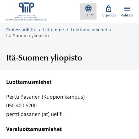
Skippaa sisältö
Kirjaudu
Valikko
Professoriliitto
Liittomme
Luottamusmiehet
Itä-Suomen yliopisto
Itä-Suomen yliopisto
Luottamusmiehet
Pertti Pasanen (Kuopion kampus)
050 400 6200
pertti.pasanen (at) uef.fi
Varaluottamusmiehet