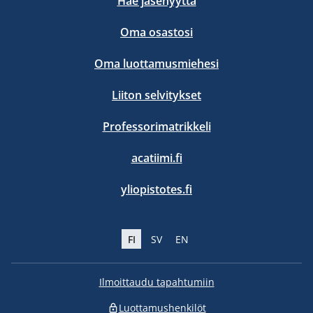
Hae jäsenyyttä
Oma osastosi
Oma luottamusmiehesi
Liiton selvitykset
Professorimatrikkeli
acatiimi.fi
yliopistotes.fi
FI
SV
EN
Ilmoittaudu tapahtumiin
Luottamushenkilöt