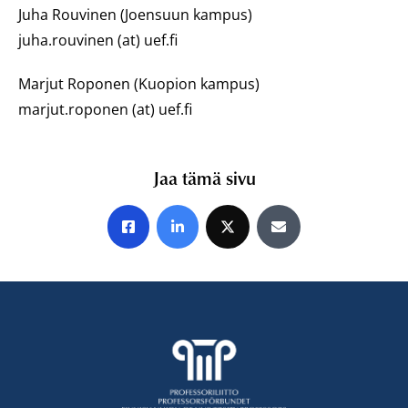
Juha Rouvinen (Joensuun kampus)
juha.rouvinen (at) uef.fi
Marjut Roponen (Kuopion kampus)
marjut.roponen (at) uef.fi
Jaa tämä sivu
Jaa Facebookissa
Jaa LinkedInissä
Jaa X:ssä
Jaa sähköpostitse