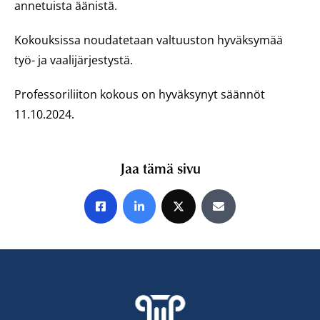
annetuista äänistä.
Kokouksissa noudatetaan valtuuston hyväksymää
työ- ja vaalijärjestystä.
Professoriliiton kokous on hyväksynyt säännöt
11.10.2024.
Jaa tämä sivu
Jaa Facebookissa
Jaa LinkedInissä
Jaa X:ssä
Jaa sähköpostitse