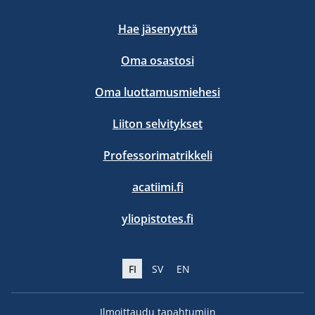
Hae jäsenyyttä
Oma osastosi
Oma luottamusmiehesi
Liiton selvitykset
Professorimatrikkeli
acatiimi.fi
yliopistotes.fi
FI
SV
EN
Ilmoittaudu tapahtumiin