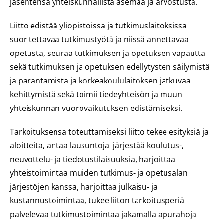
jäsentensä yhteiskunnallista asemaa ja arvostusta.
Liitto edistää yliopistoissa ja tutkimuslaitoksissa
suoritettavaa tutkimustyötä ja niissä annettavaa
opetusta, seuraa tutkimuksen ja opetuksen vapautta
sekä tutkimuksen ja opetuksen edellytysten säilymistä
ja parantamista ja korkeakoululaitoksen jatkuvaa
kehittymistä sekä toimii tiedeyhteisön ja muun
yhteiskunnan vuorovaikutuksen edistämiseksi.
Tarkoituksensa toteuttamiseksi liitto tekee esityksiä ja
aloitteita, antaa lausuntoja, järjestää koulutus-,
neuvottelu- ja tiedotustilaisuuksia, harjoittaa
yhteistoimintaa muiden tutkimus- ja opetusalan
järjestöjen kanssa, harjoittaa julkaisu- ja
kustannustoimintaa, tukee liiton tarkoitusperiä
palvelevaa tutkimustoimintaa jakamalla apurahoja