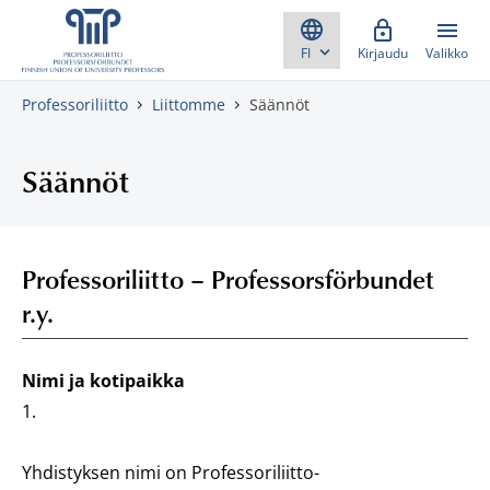
Skippaa sisältö
Kirjaudu
Valikko
Professoriliitto
Liittomme
Säännöt
Säännöt
Professoriliitto – Professorsförbundet
r.y.
Nimi ja kotipaikka
1.
Yhdistyksen nimi on Professoriliitto-