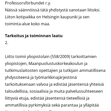
Professorsförbundet r.y.
Näissä säännöissä tätä yhdistystä sanotaan liitoksi.
Liiton kotipaikka on Helsingin kaupunki ja sen
toiminta-alue koko maa.
Tarkoitus ja toiminnan laatu
2.
Liitto toimii yliopistolain (558/2009) tarkoittamien
yliopistojen, Maanpuolustuskorkeakoulun ja
tutkimuslaitosten opettajien ja tutkijain ammatillisena
yhdyssiteenä ja työmarkkinajärjestönä
tarkoituksenaan valvoa ja edistää jäsentensä yhteisiä
taloudellisia, sosiaalisia ja muita palvelussuhteeseen
liittyviä etuja, edistää jäsentensä tieteellisiä ja
ammatillisia pyrkimyksiä sekä parantaa ja ylläpitää