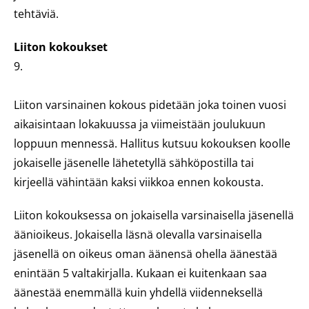
tehtäviä.
Liiton kokoukset
9.
Liiton varsinainen kokous pidetään joka toinen vuosi
aikaisintaan lokakuussa ja viimeistään joulukuun
loppuun mennessä. Hallitus kutsuu kokouksen koolle
jokaiselle jäsenelle lähetetyllä sähköpostilla tai
kirjeellä vähintään kaksi viikkoa ennen kokousta.
Liiton kokouksessa on jokaisella varsinaisella jäsenellä
äänioikeus. Jokaisella läsnä olevalla varsinaisella
jäsenellä on oikeus oman äänensä ohella äänestää
enintään 5 valtakirjalla. Kukaan ei kuitenkaan saa
äänestää enemmällä kuin yhdellä viidenneksellä