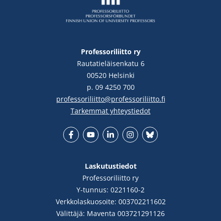
Professoriliitto ry
Rautatieläisenkatu 6
00520 Helsinki
p. 09 4250 700
professoriliitto@professoriliitto.fi
Tarkemmat yhteystiedot
Facebook
YouTube
LinkedIn
Instgram
Bluesky
Laskutustiedot
Professoriliitto ry
Y-tunnus: 0221160-2
Verkkolaskuosoite: 003702211602
Välittäjä: Maventa 003721291126