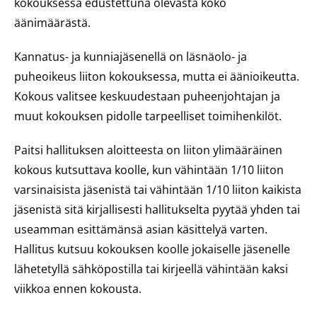
kokouksessa edustettuna olevasta koko
äänimäärästä.
Kannatus- ja kunniajäsenellä on läsnäolo- ja
puheoikeus liiton kokouksessa, mutta ei äänioikeutta.
Kokous valitsee keskuudestaan puheenjohtajan ja
muut kokouksen pidolle tarpeelliset toimihenkilöt.
Paitsi hallituksen aloitteesta on liiton ylimääräinen
kokous kutsuttava koolle, kun vähintään 1/10 liiton
varsinaisista jäsenistä tai vähintään 1/10 liiton kaikista
jäsenistä sitä kirjallisesti hallitukselta pyytää yhden tai
useamman esittämänsä asian käsittelyä varten.
Hallitus kutsuu kokouksen koolle jokaiselle jäsenelle
lähetetyllä sähköpostilla tai kirjeellä vähintään kaksi
viikkoa ennen kokousta.