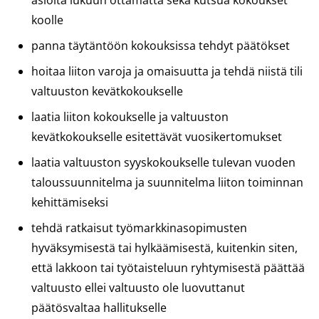
asioita lukuun ottamatta sekä kutsua kokoukset
koolle
panna täytäntöön kokouksissa tehdyt päätökset
hoitaa liiton varoja ja omaisuutta ja tehdä niistä tili
valtuuston kevätkokoukselle
laatia liiton kokoukselle ja valtuuston
kevätkokoukselle esitettävät vuosikertomukset
laatia valtuuston syyskokoukselle tulevan vuoden
taloussuunnitelma ja suunnitelma liiton toiminnan
kehittämiseksi
tehdä ratkaisut työmarkkinasopimusten
hyväksymisestä tai hylkäämisestä, kuitenkin siten,
että lakkoon tai työtaisteluun ryhtymisestä päättää
valtuusto ellei valtuusto ole luovuttanut
päätösvaltaa hallitukselle