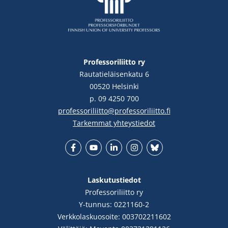
Professoriliitto ry
Rautatieläisenkatu 6
00520 Helsinki
p. 09 4250 700
professoriliitto@professoriliitto.fi
Tarkemmat yhteystiedot
Facebook
YouTube
LinkedIn
Instgram
Bluesky
Laskutustiedot
Professoriliitto ry
Y-tunnus: 0221160-2
Verkkolaskuosoite: 003702211602