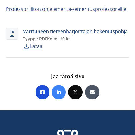
Professoriliiton ohje emerita-/emeritusprofessoreille
Varttuneen tieteenharjoittajan hakemuspohja
Tyyppi: PDF
Koko: 10 kt
Lataa
Jaa tämä sivu
Jaa Facebookissa
Jaa LinkedInissä
Jaa X:ssä
Jaa sähköpostitse