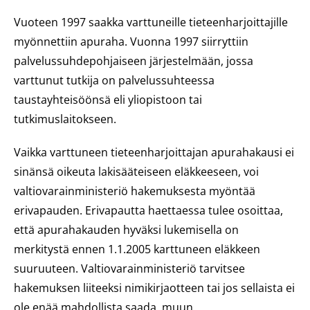
Vuoteen 1997 saakka varttuneille tieteenharjoittajille
myönnettiin apuraha. Vuonna 1997 siirryttiin
palvelussuhdepohjaiseen järjestelmään, jossa
varttunut tutkija on palvelussuhteessa
taustayhteisöönsä eli yliopistoon tai
tutkimuslaitokseen.
Vaikka varttuneen tieteenharjoittajan apurahakausi ei
sinänsä oikeuta lakisääteiseen eläkkeeseen, voi
valtiovarainministeriö hakemuksesta myöntää
erivapauden. Erivapautta haettaessa tulee osoittaa,
että apurahakauden hyväksi lukemisella on
merkitystä ennen 1.1.2005 karttuneen eläkkeen
suuruuteen. Valtiovarainministeriö tarvitsee
hakemuksen liiteeksi nimikirjaotteen tai jos sellaista ei
ole enää mahdollista saada, muun