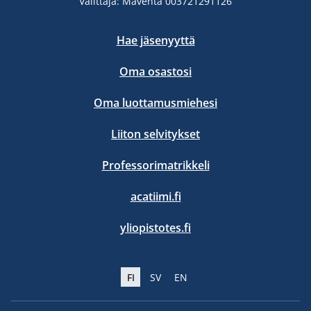
Välittäjä: Maventa 003721291126
Hae jäsenyyttä
Oma osastosi
Oma luottamusmiehesi
Liiton selvitykset
Professorimatrikkeli
acatiimi.fi
yliopistotes.fi
FI
SV
EN