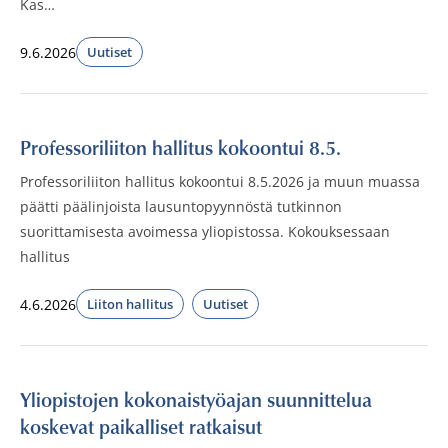
Kas…
9.6.2026
Uutiset
Julkaistut:
Professoriliiton hallitus kokoontui 8.5.
Professoriliiton hallitus kokoontui 8.5.2026 ja muun muassa
päätti päälinjoista lausuntopyynnöstä tutkinnon
suorittamisesta avoimessa yliopistossa. Kokouksessaan
hallitus
4.6.2026
Liiton hallitus
Uutiset
Julkaistut:
Yliopistojen kokonaistyöajan suunnittelua
koskevat paikalliset ratkaisut