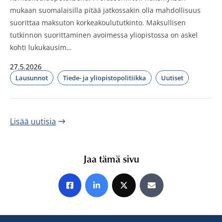
mukaan suomalaisilla pitää jatkossakin olla mahdollisuus
suorittaa maksuton korkeakoulututkinto. Maksullisen
tutkinnon suorittaminen avoimessa yliopistossa on askel
kohti lukukausim…
27.5.2026
Lausunnot
Tiede- ja yliopistopolitiikka
Uutiset
Julkaistut:
Lisää uutisia
Jaa tämä sivu
Jaa Facebookissa
Jaa LinkedInissä
Jaa X:ssä
Jaa sähköpostitse