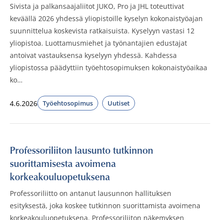
Sivista ja palkansaajaliitot JUKO, Pro ja JHL toteuttivat
keväällä 2026 yhdessä yliopistoille kyselyn kokonaistyöajan
suunnittelua koskevista ratkaisuista. Kyselyyn vastasi 12
yliopistoa. Luottamusmiehet ja työnantajien edustajat
antoivat vastauksensa kyselyyn yhdessä. Kahdessa
yliopistossa päädyttiin työehtosopimuksen kokonaistyöaikaa
ko…
4.6.2026
Työehtosopimus
Uutiset
Julkaistut:
Professoriliiton lausunto tutkinnon
suorittamisesta avoimena
korkeakouluopetuksena
Professoriliitto on antanut lausunnon hallituksen
esityksestä, joka koskee tutkinnon suorittamista avoimena
korkeakouluopetuksena. Professoriliiton näkemyksen