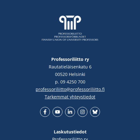
Professoriliitto ry
Rautatieläisenkatu 6
00520 Helsinki
p. 09 4250 700
professoriliitto@professoriliitto.fi
Tarkemmat yhteystiedot
Facebook
YouTube
LinkedIn
Instgram
Bluesky
Laskutustiedot
Professoriliitto ry