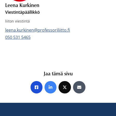
Leena Kurkinen
Viestintäpäällikkö
liiton viestintä
Sähköposti:
leena.kurkinen@professoriliitto.fi
Puhelin:
050 531 5465
Jaa tämä sivu
Jaa Facebookissa
Jaa LinkedInissä
Jaa X:ssä
Jaa sähköpostitse