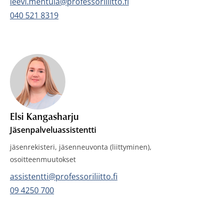
Sähköposti:
leevi.mentula@professoriliitto.fi
Puhelin:
040 521 8319
Elsi Kangasharju
Jäsenpalveluassistentti
jäsenrekisteri, jäsenneuvonta (liittyminen),
osoitteenmuutokset
Sähköposti:
assistentti@professoriliitto.fi
Puhelin:
09 4250 700