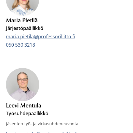
Maria Pietilä
Järjestöpäällikkö
Sähköposti:
maria.pietila@professoriliitto.fi
Puhelin:
050 530 3218
Leevi Mentula
Työsuhdepäällikkö
jäsenten työ- ja virkasuhdeneuvonta