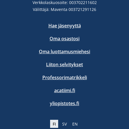
Verkkolaskuosoite: 003702211602
Välittäjä: Maventa 003721291126
Hae jäsenyyttä
Oma osastosi
Oma luottamusmiehesi
Liiton selvitykset
Professorimatrikkeli
acatiimi.fi
yliopistotes.fi
FI
SV
EN