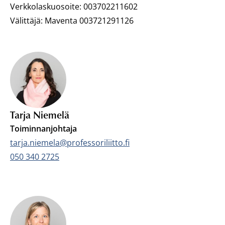
Verkkolaskuosoite: 003702211602
Välittäjä: Maventa 003721291126
Tarja Niemelä
Toiminnanjohtaja
Sähköposti:
tarja.niemela@professoriliitto.fi
Puhelin:
050 340 2725