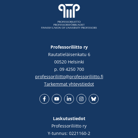
Professoriliitto ry
Rautatieläisenkatu 6
00520 Helsinki
p. 09 4250 700
professoriliitto@professoriliitto.fi
Tarkemmat yhteystiedot
Facebook
YouTube
LinkedIn
Instgram
Bluesky
Laskutustiedot
Professoriliitto ry
Y-tunnus: 0221160-2