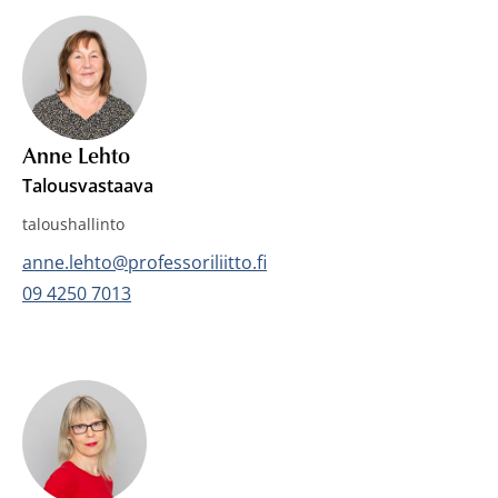
Anne Lehto
Talousvastaava
taloushallinto
Sähköposti:
anne.lehto@professoriliitto.fi
Puhelin:
09 4250 7013