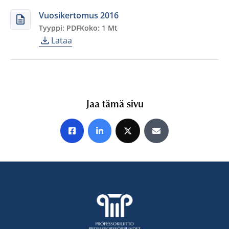
Vuosikertomus 2016
Tyyppi: PDF
Koko: 1 Mt
Lataa
Jaa tämä sivu
Jaa Facebookissa
Jaa LinkedInissä
Jaa X:ssä
Jaa sähköpostitse