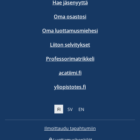
Hae jäsenyyttä
Oma osastosi
Oma luottamusmiehesi
Liiton selvitykset
Professorimatrikkeli
acatiimi.fi
yliopistotes.fi
FI
SV
EN
Ilmoittaudu tapahtumiin
Luottamushenkilöt