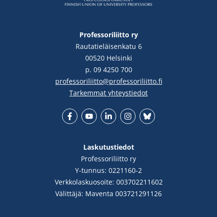
Professoriliitto ry
Rautatieläisenkatu 6
00520 Helsinki
p. 09 4250 700
professoriliitto@professoriliitto.fi
Tarkemmat yhteystiedot
Facebook
YouTube
LinkedIn
Instgram
Bluesky
Laskutustiedot
Professoriliitto ry
Y-tunnus: 0221160-2
Verkkolaskuosoite: 003702211602
Välittäjä: Maventa 003721291126