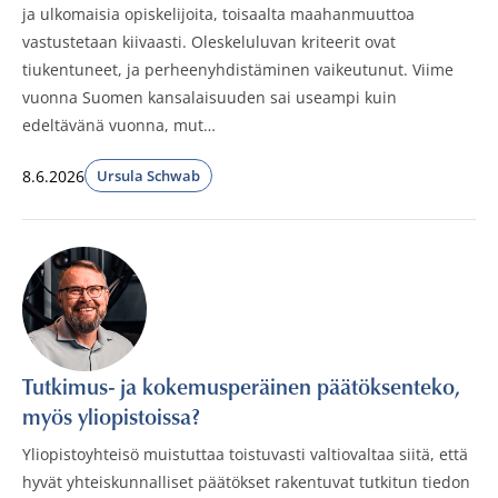
ja ulkomaisia opiskelijoita, toisaalta maahanmuuttoa
vastustetaan kiivaasti. Oleskeluluvan kriteerit ovat
tiukentuneet, ja perheenyhdistäminen vaikeutunut. Viime
vuonna Suomen kansalaisuuden sai useampi kuin
edeltävänä vuonna, mut…
8.6.2026
Ursula Schwab
Julkaistut:
Tutkimus- ja kokemusperäinen päätöksenteko,
myös yliopistoissa?
Yliopistoyhteisö muistuttaa toistuvasti valtiovaltaa siitä, että
hyvät yhteiskunnalliset päätökset rakentuvat tutkitun tiedon