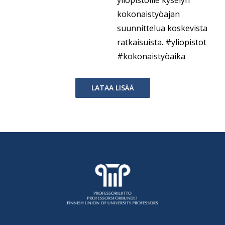
kokonaistyöajan
suunnittelua koskevista
ratkaisuista.
#yliopistot
#kokonaistyöaika
LATAA LISÄÄ