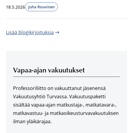
18.5.2026
Juha Rouvinen
Julkaistut:
Lisää blogikirjoituksia
Vapaa-ajan vakuutukset
Professoriliitto on vakuuttanut jäsenensä
Vakuutusyhtiö Turvassa. Vakuutuspaketti
sisältää vapaa-ajan matkustaja-, matkatavara-,
matkavastuu- ja matkaoikeusturvavakuutuksen
ilman yläikärajaa.