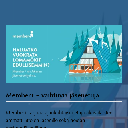
Member+ – vaihtuvia jäsenetuja
Member+ tarjoaa ajankohtaisia etuja akavalaisten
ammattiliittojen jäsenille sekä heidän
perheenjäsenilleen.