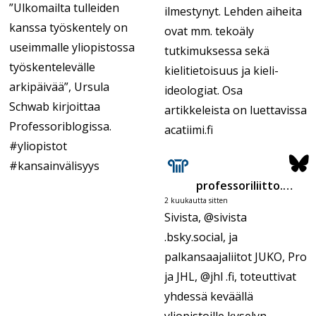
”Ulkomailta tulleiden
ilmestynyt. Lehden aiheita
kanssa työskentely on
ovat mm. tekoäly
useimmalle yliopistossa
tutkimuksessa sekä
työskentelevälle
kielitietoisuus ja kieli-
arkipäivää”, Ursula
ideologiat. Osa
Schwab kirjoittaa
artikkeleista on luettavissa
Professoriblogissa.
acatiimi.fi
#yliopistot
#kansainvälisyys
professoriliitto.bsky.social
2 kuukautta sitten
Sivista,
@sivista
.
bsky.social
, ja
palkansaajaliitot JUKO, Pro
ja JHL,
@jhl
.fi, toteuttivat
yhdessä keväällä
yliopistoille kyselyn