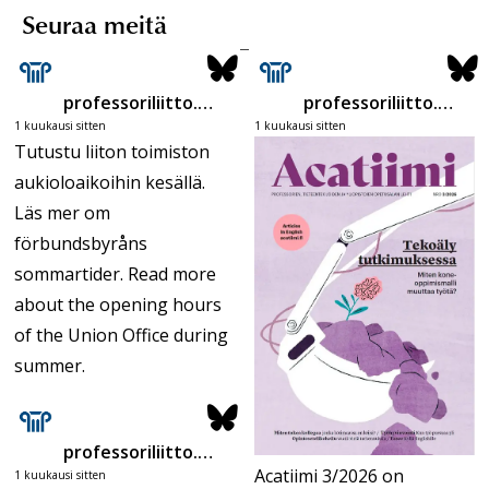
Seuraa meitä
professoriliitto.bsky.social
professoriliitto.bsky.social
1 kuukausi sitten
1 kuukausi sitten
Tutustu liiton toimiston
aukioloaikoihin kesällä.
Läs mer om
förbundsbyråns
sommartider. Read more
about the opening hours
of the Union Office during
summer.
professoriliitto.bsky.social
Acatiimi 3/2026 on
1 kuukausi sitten