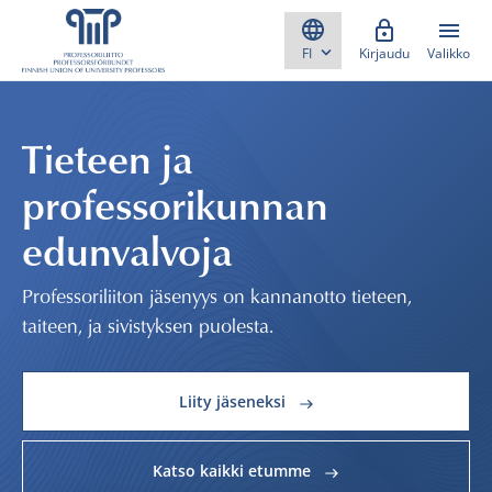
Skippaa sisältö
Kirjaudu
Valikko
Tieteen ja
professorikunnan
edunvalvoja
Professoriliiton jäsenyys on kannanotto tieteen,
taiteen, ja sivistyksen puolesta.
Liity jäseneksi
Katso kaikki etumme