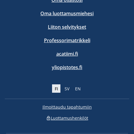
Oma osastosi
Oma luottamusmiehesi
Liiton selvitykset
Professorimatrikkeli
acatiimi.fi
yliopistotes.fi
FI
SV
EN
Ilmoittaudu tapahtumiin
Luottamushenkilöt