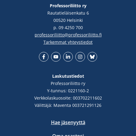
Professoriliitto ry
Rautatieläisenkatu 6
00520 Helsinki
p. 09 4250 700
professoriliitto@professoriliitto.fi
Tarkemmat yhteystiedot
Facebook
YouTube
LinkedIn
Instgram
Bluesky
Laskutustiedot
Professoriliitto ry
Y-tunnus: 0221160-2
Verkkolaskuosoite: 003702211602
Välittäjä: Maventa 003721291126
Hae jäsenyyttä