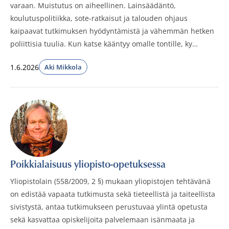
varaan. Muistutus on aiheellinen. Lainsäädäntö,
koulutuspolitiikka, sote-ratkaisut ja talouden ohjaus
kaipaavat tutkimuksen hyödyntämistä ja vähemmän hetken
poliittisia tuulia. Kun katse kääntyy omalle tontille, ky…
1.6.2026
Aki Mikkola
Julkaistut:
Poikkialaisuus yliopisto-opetuksessa
Yliopistolain (558/2009, 2 §) mukaan yliopistojen tehtävänä
on edistää vapaata tutkimusta sekä tieteellistä ja taiteellista
sivistystä, antaa tutkimukseen perustuvaa ylintä opetusta
sekä kasvattaa opiskelijoita palvelemaan isänmaata ja