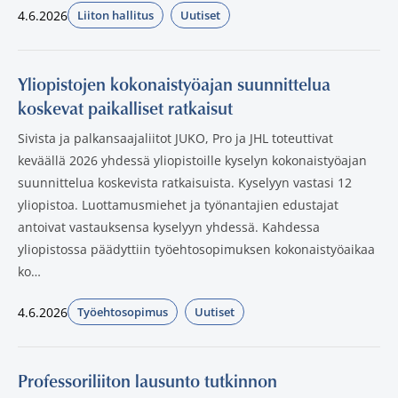
4.6.2026
Liiton hallitus
Uutiset
Julkaistut:
Yliopistojen kokonaistyöajan suunnittelua
koskevat paikalliset ratkaisut
Sivista ja palkansaajaliitot JUKO, Pro ja JHL toteuttivat
keväällä 2026 yhdessä yliopistoille kyselyn kokonaistyöajan
suunnittelua koskevista ratkaisuista. Kyselyyn vastasi 12
yliopistoa. Luottamusmiehet ja työnantajien edustajat
antoivat vastauksensa kyselyyn yhdessä. Kahdessa
yliopistossa päädyttiin työehtosopimuksen kokonaistyöaikaa
ko…
4.6.2026
Työehtosopimus
Uutiset
Julkaistut:
Professoriliiton lausunto tutkinnon