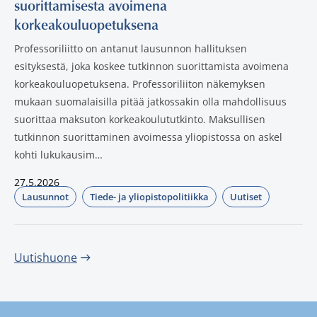
suorittamisesta avoimena
korkeakouluopetuksena
Professoriliitto on antanut lausunnon hallituksen
esityksestä, joka koskee tutkinnon suorittamista avoimena
korkeakouluopetuksena. Professoriliiton näkemyksen
mukaan suomalaisilla pitää jatkossakin olla mahdollisuus
suorittaa maksuton korkeakoulututkinto. Maksullisen
tutkinnon suorittaminen avoimessa yliopistossa on askel
kohti lukukausim…
27.5.2026
Lausunnot
Tiede- ja yliopistopolitiikka
Uutiset
Julkaistut:
Uutishuone