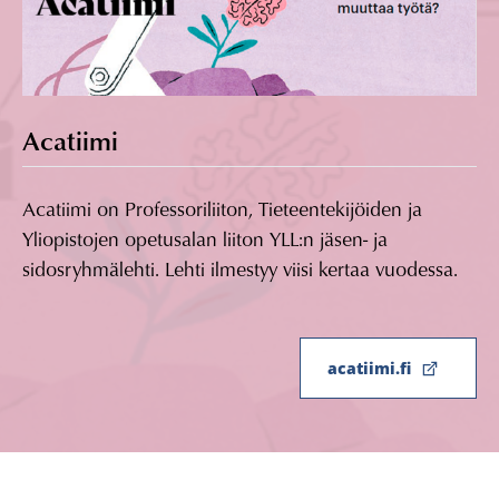
Acatiimi
Acatiimi on Professoriliiton, Tieteentekijöiden ja
Yliopistojen opetusalan liiton YLL:n jäsen- ja
sidosryhmälehti. Lehti ilmestyy viisi kertaa vuodessa.
acatiimi.fi