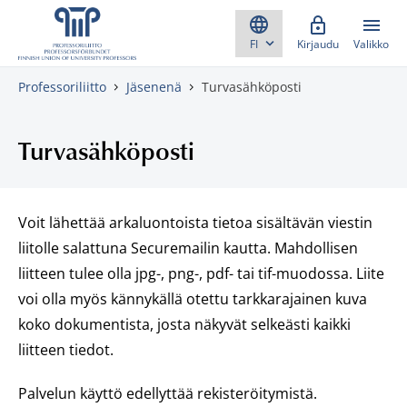
Skippaa sisältö
Kirjaudu
Valikko
Professoriliitto
Jäsenenä
Turvasähköposti
Turvasähköposti
Voit lähettää arkaluontoista tietoa sisältävän viestin
liitolle salattuna Securemailin kautta. Mahdollisen
liitteen tulee olla jpg-, png-, pdf- tai tif-muodossa. Liite
voi olla myös kännykällä otettu tarkkarajainen kuva
koko dokumentista, josta näkyvät selkeästi kaikki
liitteen tiedot.
Palvelun käyttö edellyttää rekisteröitymistä.