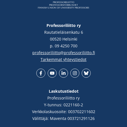
Professoriliitto ry
Rautatieläisenkatu 6
00520 Helsinki
p. 09 4250 700
professoriliitto@professoriliitto.fi
Tarkemmat yhteystiedot
Facebook
YouTube
LinkedIn
Instgram
Bluesky
Laskutustiedot
Professoriliitto ry
Y-tunnus: 0221160-2
Verkkolaskuosoite: 003702211602
Välittäjä: Maventa 003721291126