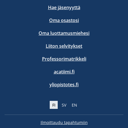
Hae jäsenyyttä
Oma osastosi
Oma luottamusmiehesi
Liiton selvitykset
Professorimatrikkeli
acatiimi.fi
yliopistotes.fi
FI
SV
EN
Ilmoittaudu tapahtumiin