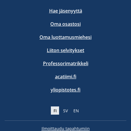
Hae jäsenyyttä
Oma osastosi
Oma luottamusmiehesi
Liiton selvitykset
Professorimatrikkeli
acatiimi.fi
yliopistotes.fi
FI
SV
EN
Ilmoittaudu tapahtumiin