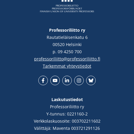
Professoriliitto ry
Rautatieläisenkatu 6
00520 Helsinki
p. 09 4250 700
professoriliitto@professoriliitto.fi
Tarkemmat yhteystiedot
Facebook
YouTube
LinkedIn
Instgram
Bluesky
Laskutustiedot
Professoriliitto ry
Y-tunnus: 0221160-2
Verkkolaskuosoite: 003702211602
Välittäjä: Maventa 003721291126