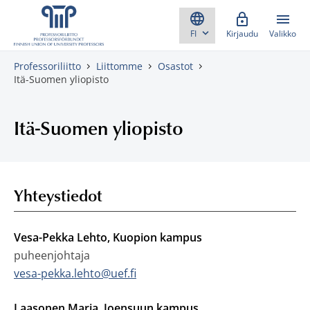
Skippaa sisältö
Kirjaudu
Valikko
Professoriliitto
Liittomme
Osastot
Itä-Suomen yliopisto
Itä-Suomen yliopisto
Yhteystiedot
Vesa-Pekka Lehto, Kuopion kampus
puheenjohtaja
vesa-pekka.lehto@uef.fi
Laasonen Marja, Joensuun kampus