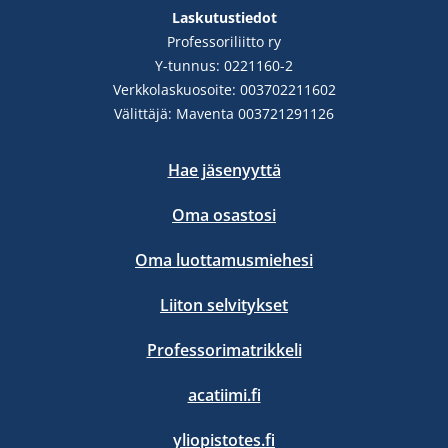
Laskutustiedot
Professoriliitto ry
Y-tunnus: 0221160-2
Verkkolaskuosoite: 003702211602
Välittäjä: Maventa 003721291126
Hae jäsenyyttä
Oma osastosi
Oma luottamusmiehesi
Liiton selvitykset
Professorimatrikkeli
acatiimi.fi
yliopistotes.fi