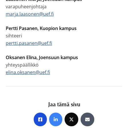
varapuheenjohtaja
marja.laasonen@uef.fi
Pertti Pasanen, Kuopion kampus
sihteeri
pertti.pasanen@uef.fi
Oksanen Elina, Joensuun kampus
yhteyspäällikkö
elina.oksanen@uef.fi
Jaa tämä sivu
Jaa Facebookissa
Jaa LinkedInissä
Jaa X:ssä
Jaa sähköpostitse