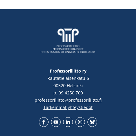
Professoriliitto ry
Rautatieläisenkatu 6
00520 Helsinki
p. 09 4250 700
professoriliitto@professoriliitto.fi
Tarkemmat yhteystiedot
Facebook
YouTube
LinkedIn
Instgram
Bluesky