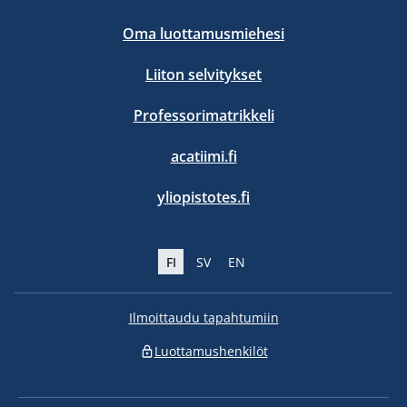
Oma luottamusmiehesi
Liiton selvitykset
Professorimatrikkeli
acatiimi.fi
yliopistotes.fi
FI
SV
EN
Ilmoittaudu tapahtumiin
Luottamushenkilöt