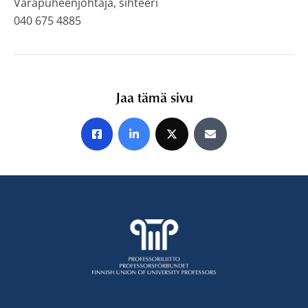
Varapuheenjohtaja, sihteeri
040 675 4885
Jaa tämä sivu
Jaa Facebookissa
Jaa LinkedInissä
Jaa X:ssä
Jaa sähköpostitse