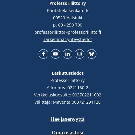
Professoriliitto ry
Rautatieläisenkatu 6
00520 Helsinki
p. 09 4250 700
professoriliitto@professoriliitto.fi
Tarkemmat yhteystiedot
Facebook
YouTube
LinkedIn
Instgram
Bluesky
Laskutustiedot
Professoriliitto ry
Y-tunnus: 0221160-2
Verkkolaskuosoite: 003702211602
Välittäjä: Maventa 003721291126
Hae jäsenyyttä
Oma osastosi