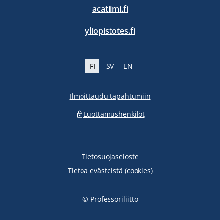
acatiimi.fi
yliopistotes.fi
FI
SV
EN
Ilmoittaudu tapahtumiin
Luottamushenkilöt
Tietosuojaseloste
Tietoa evästeistä (cookies)
© Professoriliitto