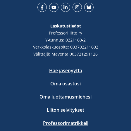
Facebook
YouTube
LinkedIn
Instgram
Bluesky
Laskutustiedot
Professoriliitto ry
Y-tunnus: 0221160-2
Verkkolaskuosoite: 003702211602
Välittäjä: Maventa 003721291126
Hae jäsenyyttä
Oma osastosi
Oma luottamusmiehesi
Liiton selvitykset
Professorimatrikkeli