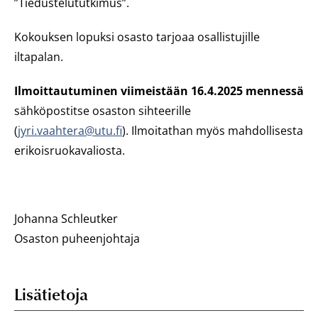
”Tiedustelututkimus”.
Kokouksen lopuksi osasto tarjoaa osallistujille
iltapalan.
Ilmoittautuminen viimeistään 16.4.2025 mennessä
sähköpostitse osaston sihteerille
(
jyri.vaahtera@utu.fi
). Ilmoitathan myös mahdollisesta
erikoisruokavaliosta.
Johanna Schleutker
Osaston puheenjohtaja
Lisätietoja