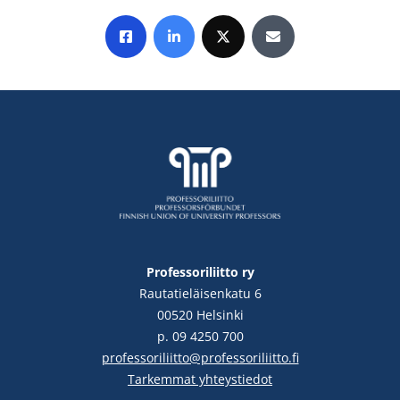
Jaa Facebookissa
Jaa LinkedInissä
Jaa X:ssä
Jaa sähköpostitse
Professoriliitto ry
Rautatieläisenkatu 6
00520 Helsinki
p. 09 4250 700
professoriliitto@professoriliitto.fi
Tarkemmat yhteystiedot