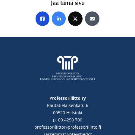
Jaa tämä sivu
Jaa Facebookissa
Jaa LinkedInissä
Jaa X:ssä
Jaa sähköpostitse
Professoriliitto ry
Rautatieläisenkatu 6
00520 Helsinki
p. 09 4250 700
professoriliitto@professoriliitto.fi
Tarkemmat yhteystiedot