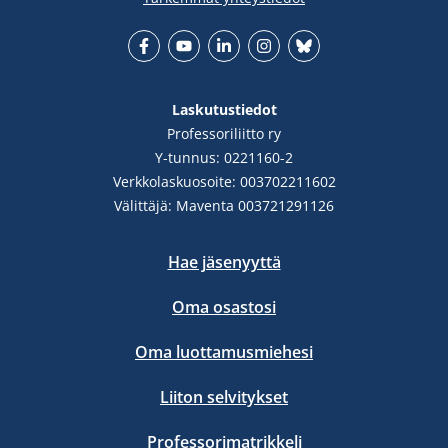
Facebook
YouTube
LinkedIn
Instgram
Bluesky
Laskutustiedot
Professoriliitto ry
Y-tunnus: 0221160-2
Verkkolaskuosoite: 003702211602
Välittäjä: Maventa 003721291126
Hae jäsenyyttä
Oma osastosi
Oma luottamusmiehesi
Liiton selvitykset
Professorimatrikkeli