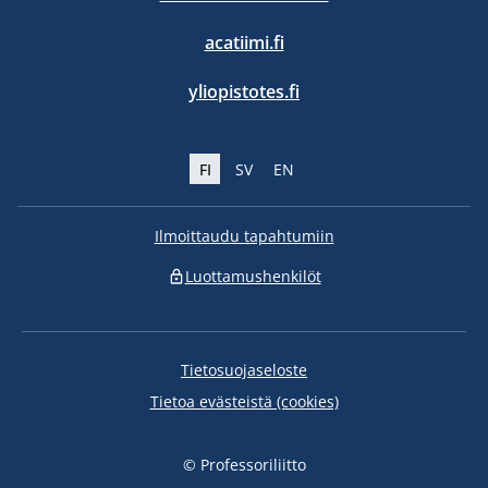
acatiimi.fi
yliopistotes.fi
FI
SV
EN
Ilmoittaudu tapahtumiin
Luottamushenkilöt
Tietosuojaseloste
Tietoa evästeistä (cookies)
© Professoriliitto