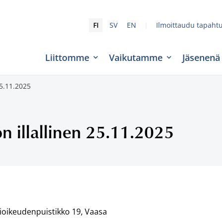
|
FI
SV
EN
Ilmoittaudu tapaht
Liittomme
Vaikutamme
Jäsenenä
25.11.2025
on illallinen 25.11.2025
vioikeudenpuistikko 19, Vaasa