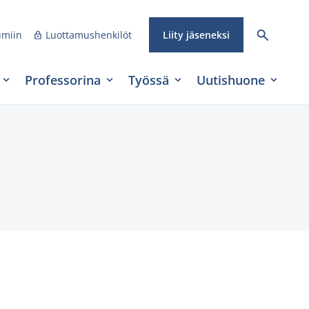
umiin
Luottamushenkilöt
Liity jäseneksi
Professorina
Työssä
Uutishuone