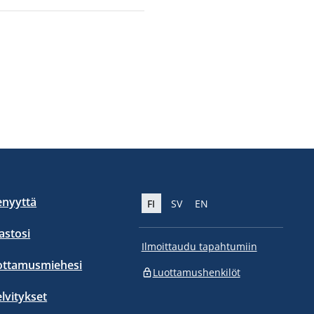
enyyttä
FI
SV
EN
stosi
Ilmoittaudu tapahtumiin
ottamusmiehesi
Luottamushenkilöt
elvitykset