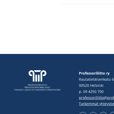
Professoriliitto ry
Rautatieläisenkatu 6
00520 Helsinki
p. 09 4250 700
professoriliitto@profe
Tarkemmat yhteysti