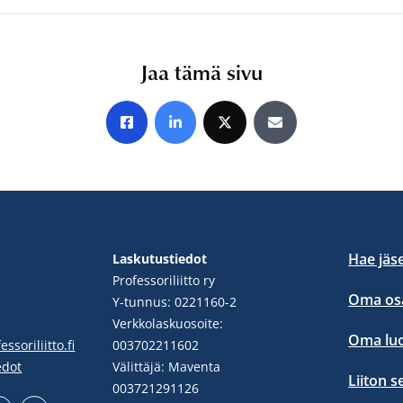
Jaa tämä sivu
Jaa Facebookissa
Jaa LinkedInissä
Jaa X:ssä
Jaa sähköpostitse
Hae jäs
Laskutustiedot
Professoriliitto ry
Oma osa
Y-tunnus: 0221160-2
Verkkolaskuosoite:
Oma lu
ssoriliitto.fi
003702211602
edot
Välittäjä: Maventa
Liiton s
003721291126