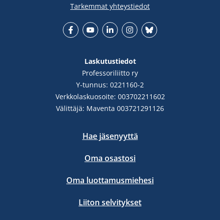
Tarkemmat yhteystiedot
Facebook
YouTube
LinkedIn
Instgram
Bluesky
Laskutustiedot
Professoriliitto ry
Y-tunnus: 0221160-2
Verkkolaskuosoite: 003702211602
Välittäjä: Maventa 003721291126
Hae jäsenyyttä
Oma osastosi
Oma luottamusmiehesi
Liiton selvitykset