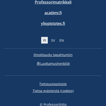
Professorimatrikkeli
acatiimi.fi
yliopistotes.fi
FI
SV
EN
Ilmoittaudu tapahtumiin
Luottamushenkilöt
Tietosuojaseloste
Tietoa evästeistä (cookies)
© Professoriliitto