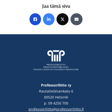
Jaa tämä sivu
Jaa Facebookissa
Jaa LinkedInissä
Jaa X:ssä
Jaa sähköpostitse
Professoriliitto ry
Rautatieläisenkatu 6
00520 Helsinki
p. 09 4250 700
professoriliitto@professoriliitto.fi