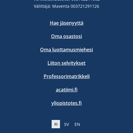
Välittäjä: Maventa 003721291126
Hae jäsenyyttä
Oma osastosi
Oma luottamusmiehesi
Liiton selvitykset
Professorimatrikkeli
acatiimi.fi
yliopistotes.fi
FI
SV
EN