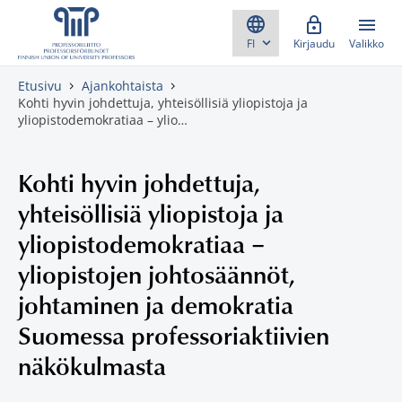
Skippaa sisältö
Kirjaudu
Valikko
Etusivu
Ajankohtaista
Kohti hyvin johdettuja, yhteisöllisiä yliopistoja ja
yliopistodemokratiaa – ylio…
Kohti hyvin johdettuja,
yhteisöllisiä yliopistoja ja
yliopistodemokratiaa –
yliopistojen johtosäännöt,
johtaminen ja demokratia
Suomessa professoriaktiivien
näkökulmasta