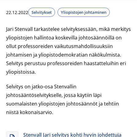
22.12.2022
Selvitykset
Yliopistojen johtaminen
Jari Stenvall tarkastelee selvityksessään, mikä merkitys
yliopistojen hallintoa koskevilla johtosäännöillä on
ollut professoreiden vaikutusmahdollisuuksiin
johtamisen ja yliopistodemokratian näkökulmista.
Selvitys perustuu professoreiden haastatteluihin eri
yliopistoissa.
Selvitys on jatko-osa Stenvallin
johtosääntöselvitykselle, jossa käytiin läpi
suomalaisten yliopistojen johtosäännöt ja tehtiin
niistä kokonaisarvio.
Stenvall Jari selvitys kohti hyvin johdettuja