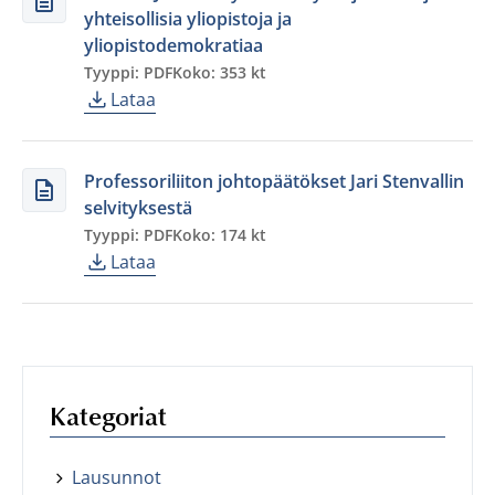
yhteisollisia yliopistoja ja
yliopistodemokratiaa
Tyyppi: PDF
Koko: 353 kt
Lataa
Professoriliiton johtopäätökset Jari Stenvallin
selvityksestä
Tyyppi: PDF
Koko: 174 kt
Lataa
Kategoriat
Lausunnot