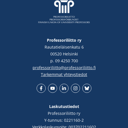
Professoriliitto ry
Rautatieläisenkatu 6
00520 Helsinki
p. 09 4250 700
professoriliitto@professoriliitto.fi
Tarkemmat yhteystiedot
Facebook
YouTube
LinkedIn
Instgram
Bluesky
Laskutustiedot
Professoriliitto ry
Y-tunnus: 0221160-2
Verkkolaskuosoite: 003702211602