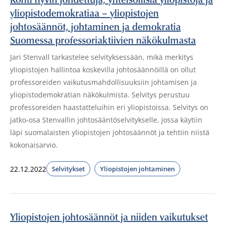
yliopistodemokratiaa – yliopistojen
johtosäännöt, johtaminen ja demokratia
Suomessa professoriaktiivien näkökulmasta
Jari Stenvall tarkastelee selvityksessään, mikä merkitys
yliopistojen hallintoa koskevilla johtosäännöillä on ollut
professoreiden vaikutusmahdollisuuksiin johtamisen ja
yliopistodemokratian näkökulmista. Selvitys perustuu
professoreiden haastatteluihin eri yliopistoissa. Selvitys on
jatko-osa Stenvallin johtosääntöselvitykselle, jossa käytiin
läpi suomalaisten yliopistojen johtosäännöt ja tehtiin niistä
kokonaisarvio.
22.12.2022
Selvitykset
Yliopistojen johtaminen
Yliopistojen johtosäännöt ja niiden vaikutukset