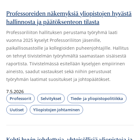
Professoreiden näkemyksiä yliopistojen hyvästä
hallinnosta ja päätöksenteon tilasta
Professoriliiton hallituksen perustama työryhmä laati
vuonna 2025 kyselyt Professoriliiton jäsenille,
paikallisosastoille ja kollegioiden puheenjohtajille. Hallitus
on tehnyt tiivistelmän työryhmältä saamastaan sisäisestä
raportista. Tiivistelmässä esitellään kyselyjen empiirinen
aineisto, saadut vastaukset sekä niihin perustuvat
työryhmän laatimat suositukset ja johtopäätökset.
7.5.2026
Professorit
Selvitykset
Tiede- ja yliopistopolitiikka
Uutiset
Yliopistojen johtaminen
Kohti hyvin johdettuja, yhteisöllisiä yliopistoja ja