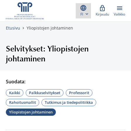
Skippaa sisältö
Kirjaudu
Valikko
Etusivu
Yliopistojen johtaminen
Selvitykset: Yliopistojen
johtaminen
Suodata:
Kaikki
Palkkaselvitykset
Professorit
Rahoitusmallit
Tutkimus ja tiedepolitiikka
Yliopistojen johtaminen