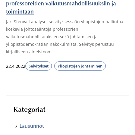
professoreiden vaikutusmahdollisuuksiin ja
toimintaan
Jari Stenvall analysoi selvityksessään yliopistojen hallintoa
koskevia johtosääntöjä professorien
vaikutusmahdollisuuksien sekä johtamisen ja
yliopistodemokratian näkökulmista. Selvitys perustuu
kirjalliseen aineistoon.
22.4.2022
Selvitykset
Yliopistojen johtaminen
Kategoriat
Lausunnot