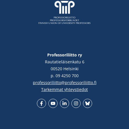
Professoriliitto ry
Rautatieläisenkatu 6
00520 Helsinki
p. 09 4250 700
professoriliitto@professoriliitto.fi
Tarkemmat yhteystiedot
Facebook
YouTube
LinkedIn
Instgram
Bluesky