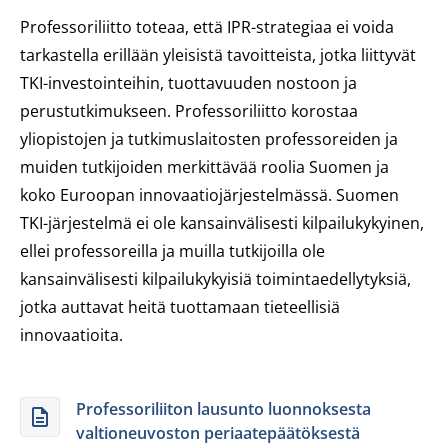
Professoriliitto toteaa, että IPR-strategiaa ei voida
tarkastella erillään yleisistä tavoitteista, jotka liittyvät
TKI-investointeihin, tuottavuuden nostoon ja
perustutkimukseen. Professoriliitto korostaa
yliopistojen ja tutkimuslaitosten professoreiden ja
muiden tutkijoiden merkittävää roolia Suomen ja
koko Euroopan innovaatiojärjestelmässä. Suomen
TKI-järjestelmä ei ole kansainvälisesti kilpailukykyinen,
ellei professoreilla ja muilla tutkijoilla ole
kansainvälisesti kilpailukykyisiä toimintaedellytyksiä,
jotka auttavat heitä tuottamaan tieteellisiä
innovaatioita.
Professoriliiton lausunto luonnoksesta
valtioneuvoston periaatepäätöksestä