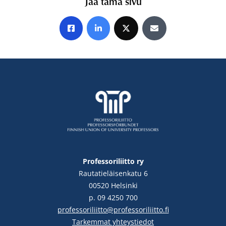
Jaa tämä sivu
Jaa Facebookissa
Jaa LinkedInissä
Jaa X:ssä
Jaa sähköpostitse
Professoriliitto ry
Rautatieläisenkatu 6
00520 Helsinki
p. 09 4250 700
professoriliitto@professoriliitto.fi
Tarkemmat yhteystiedot