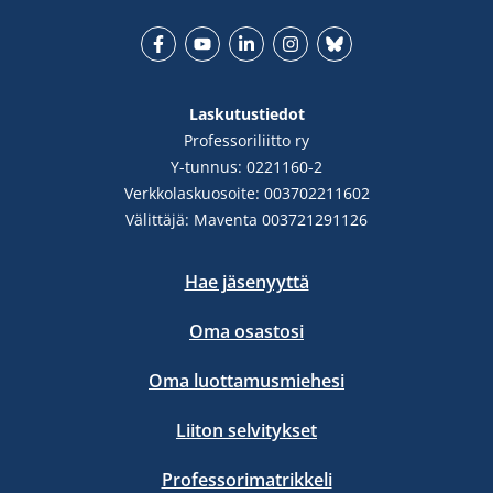
Facebook
YouTube
LinkedIn
Instgram
Bluesky
Laskutustiedot
Professoriliitto ry
Y-tunnus: 0221160-2
Verkkolaskuosoite: 003702211602
Välittäjä: Maventa 003721291126
Hae jäsenyyttä
Oma osastosi
Oma luottamusmiehesi
Liiton selvitykset
Professorimatrikkeli