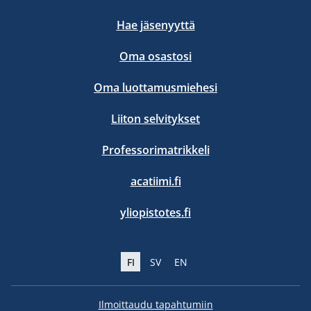
Hae jäsenyyttä
Oma osastosi
Oma luottamusmiehesi
Liiton selvitykset
Professorimatrikkeli
acatiimi.fi
yliopistotes.fi
FI
SV
EN
Ilmoittaudu tapahtumiin