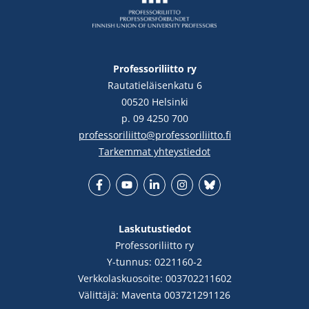
Professoriliitto ry
Rautatieläisenkatu 6
00520 Helsinki
p. 09 4250 700
professoriliitto@professoriliitto.fi
Tarkemmat yhteystiedot
Facebook
YouTube
LinkedIn
Instgram
Bluesky
Laskutustiedot
Professoriliitto ry
Y-tunnus: 0221160-2
Verkkolaskuosoite: 003702211602
Välittäjä: Maventa 003721291126