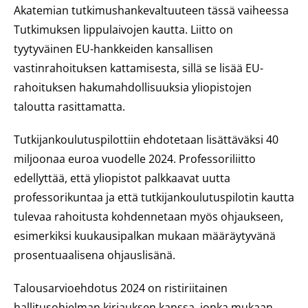
Akatemian tutkimushankevaltuuteen tässä vaiheessa
Tutkimuksen lippulaivojen kautta. Liitto on
tyytyväinen EU-hankkeiden kansallisen
vastinrahoituksen kattamisesta, sillä se lisää EU-
rahoituksen hakumahdollisuuksia yliopistojen
taloutta rasittamatta.
Tutkijankoulutuspilottiin ehdotetaan lisättäväksi 40
miljoonaa euroa vuodelle 2024. Professoriliitto
edellyttää, että yliopistot palkkaavat uutta
professorikuntaa ja että tutkijankoulutuspilotin kautta
tulevaa rahoitusta kohdennetaan myös ohjaukseen,
esimerkiksi kuukausipalkan mukaan määräytyvänä
prosentuaalisena ohjauslisänä.
Talousarvioehdotus 2024 on ristiriitainen
hallitusohjelman kirjauksen kanssa, jonka mukaan