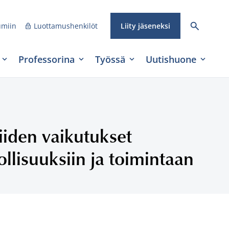
umiin
Luottamushenkilöt
Liity jäseneksi
Professorina
Työssä
Uutishuone
iiden vaikutukset
lisuuksiin ja toimintaan