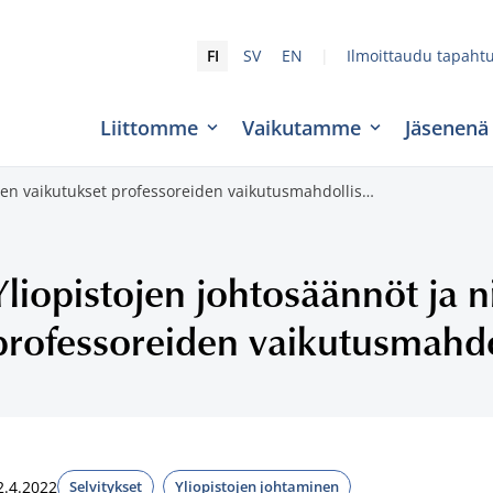
|
FI
SV
EN
Ilmoittaudu tapaht
Liittomme
Vaikutamme
Jäsenenä
iden vaikutukset professoreiden vaikutusmahdollis…
Yliopistojen johtosäännöt ja n
professoreiden vaikutusmahdol
2.4.2022
Selvitykset
Yliopistojen johtaminen