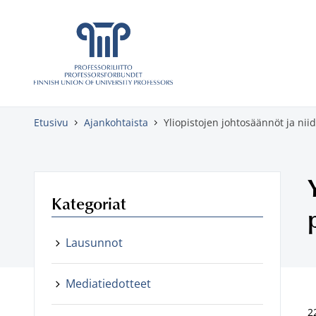
Skippaa sisältö
Etusivu
Ajankohtaista
Yliopistojen johtosäännöt ja ni
Kategoriat
Lausunnot
Mediatiedotteet
2