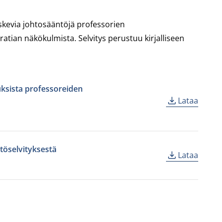
koskevia johtosääntöjä professorien
tian näkökulmista. Selvitys perustuu kirjalliseen
tuksista professoreiden
Lataa
töselvityksestä
Lataa