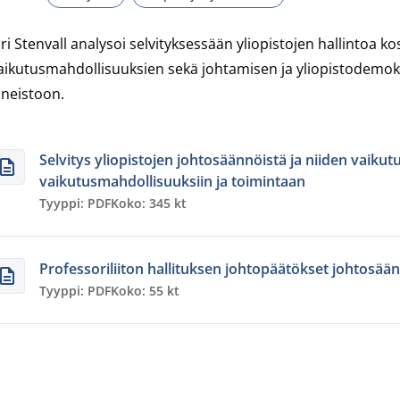
ari Stenvall analysoi selvityksessään yliopistojen hallintoa 
aikutusmahdollisuuksien sekä johtamisen ja yliopistodemokra
ineistoon.
Selvitys yliopistojen johtosäännöistä ja niiden vaiku
vaikutusmahdollisuuksiin ja toimintaan
Tyyppi: PDF
Koko: 345 kt
Professoriliiton hallituksen johtopäätökset johtosään
Tyyppi: PDF
Koko: 55 kt