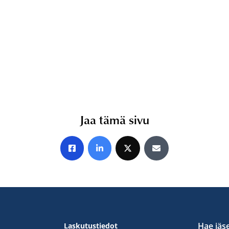
Jaa tämä sivu
Jaa Facebookissa
Jaa LinkedInissä
Jaa X:ssä
Jaa sähköpostitse
Hae jäs
Laskutustiedot