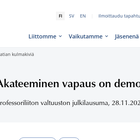
|
FI
SV
EN
Ilmoittaudu tapaht
Liittomme
Vaikutamme
Jäsenenä
tian kulmakiviä
Akateeminen vapaus on demok
rofessoriliiton valtuuston julkilausuma, 28.11.202