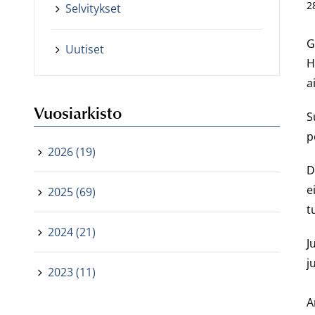
2
Selvitykset
G
Uutiset
H
a
Vuosiarkisto
S
p
2026 (19)
D
e
2025 (69)
t
2024 (21)
J
j
2023 (11)
A