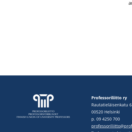
a
Professoriliitto ry
Rautatieläisenkatu 6
00520 Helsinki
p. 09 4250 700
professoriliitto@profe