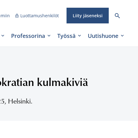
umiin
Luottamushenkilöt
Liity jäseneksi
Professorina
Työssä
Uutishuone
ratian kulmakiviä
5, Helsinki.