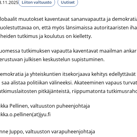
8.11.2025
Liiton valtuusto
Uutiset
lobaalit muutokset kaventavat sananvapautta ja demokratia
uolestuttavaa on, että myös länsimaissa autoritaaristen iha
iheiden tutkimus ja koulutus on kielletty.
uomessa tutkimuksen vapautta kaventavat maailman ankarin
erustuvan julkisen keskustelun supistuminen.
emokratia ja yhteiskuntien itsekorjaava kehitys edellyttävät
i saa alistaa politiikan välineeksi. Akateeminen vapaus turv
utkimuslaitosten pitkäjänteistä, riippumatonta tutkimusraho
ukka Pellinen, valtuuston puheenjohtaja
ukka.o.pellinen(at)jyu.fi
nne Juppo, valtuuston varapuheenjohtaja