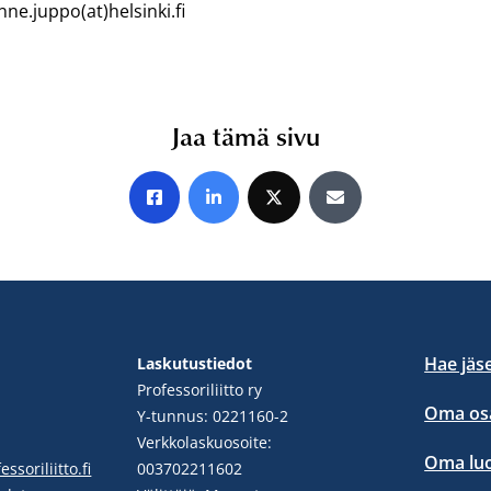
nne.juppo(at)helsinki.fi
Jaa tämä sivu
Jaa Facebookissa
Jaa LinkedInissä
Jaa X:ssä
Jaa sähköpostitse
Hae jäs
Laskutustiedot
Professoriliitto ry
Oma osa
Y-tunnus: 0221160-2
Verkkolaskuosoite:
Oma lu
ssoriliitto.fi
003702211602