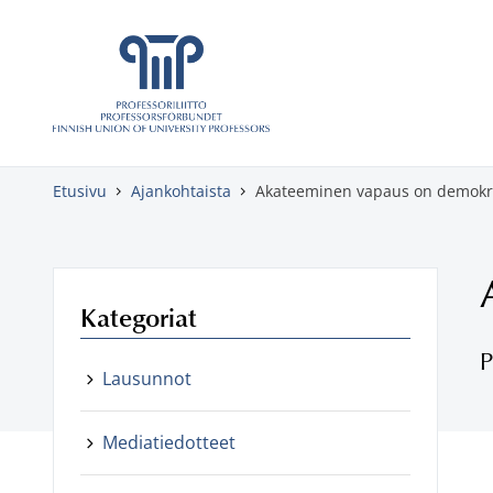
Skippaa sisältö
Etusivu
Ajankohtaista
Akateeminen vapaus on demokra
Kategoriat
P
Lausunnot
Mediatiedotteet