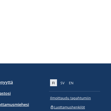
enyyttä
FI
SV
EN
stosi
Ilmoittaudu tapahtumiin
ottamusmiehesi
Luottamushenkilöt