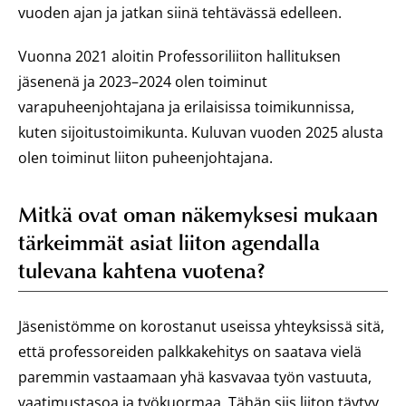
vuoden ajan ja jatkan siinä tehtävässä edelleen.
Vuonna 2021 aloitin Professoriliiton hallituksen
jäsenenä ja 2023–2024 olen toiminut
varapuheenjohtajana ja erilaisissa toimikunnissa,
kuten sijoitustoimikunta. Kuluvan vuoden 2025 alusta
olen toiminut liiton puheenjohtajana.
Mitkä ovat oman näkemyksesi mukaan
tärkeimmät asiat liiton agendalla
tulevana kahtena vuotena?
Jäsenistömme on korostanut useissa yhteyksissä sitä,
että professoreiden palkkakehitys on saatava vielä
paremmin vastaamaan yhä kasvavaa työn vastuuta,
vaatimustasoa ja työkuormaa. Tähän siis liiton täytyy