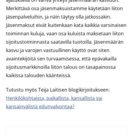
ajatuksella on vahva yhteys jäsenmäärän kasvuun.
Merkittävä osa jäsenmaksuistamme käytetään liiton
jäsenpalveluihin, ja näin täytyy olla jatkossakin.
Jäsenmaksut eivät kuitenkaan kata kaikkia varsinaisen
toiminnan kuluja, vaan osa kuluista maksetaan liiton
sijoitustoiminnasta saatavilla tuotoilla. Jäsenmäärän
kasvu ja varojen vastuullinen käyttö ovat siten
avaintekijöitä sen turvaamisessa, että epävakailla
sijoitusmarkkinoilla liiton talous on tasapainossa
kaikissa talouden käänteissä.
Tutustu myös Teija Laitisen blogikirjoitukseen:
Henkilökohtaista, paikallista, kansallista vai
kansainvälistä edunvalvontaa?