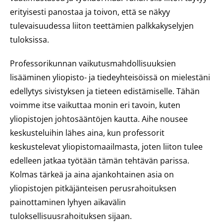
erityisesti panostaa ja toivon, että se näkyy
tulevaisuudessa liiton teettämien palkkakyselyjen
tuloksissa.
Professorikunnan vaikutusmahdollisuuksien
lisääminen yliopisto- ja tiedeyhteisöissä on mielestäni
edellytys sivistyksen ja tieteen edistämiselle. Tähän
voimme itse vaikuttaa monin eri tavoin, kuten
yliopistojen johtosääntöjen kautta. Aihe nousee
keskusteluihin lähes aina, kun professorit
keskustelevat yliopistomaailmasta, joten liiton tulee
edelleen jatkaa työtään tämän tehtävän parissa.
Kolmas tärkeä ja aina ajankohtainen asia on
yliopistojen pitkäjänteisen perusrahoituksen
painottaminen lyhyen aikavälin
tuloksellisuusrahoituksen sijaan.