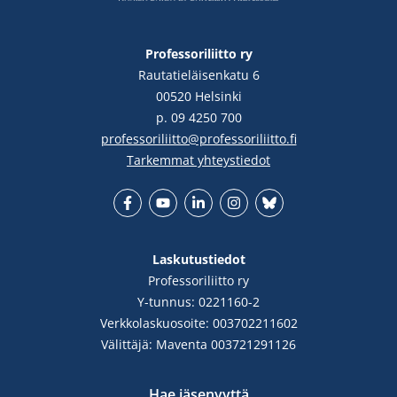
Professoriliitto ry
Rautatieläisenkatu 6
00520 Helsinki
p. 09 4250 700
professoriliitto@professoriliitto.fi
Tarkemmat yhteystiedot
Facebook
YouTube
LinkedIn
Instgram
Bluesky
Laskutustiedot
Professoriliitto ry
Y-tunnus: 0221160-2
Verkkolaskuosoite: 003702211602
Välittäjä: Maventa 003721291126
Hae jäsenyyttä