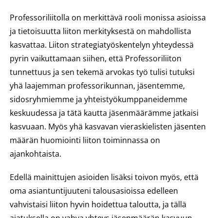
Professoriliitolla on merkittävä rooli monissa asioissa
ja tietoisuutta liiton merkityksestä on mahdollista
kasvattaa. Liiton strategiatyöskentelyn yhteydessä
pyrin vaikuttamaan siihen, että Professoriliiton
tunnettuus ja sen tekemä arvokas työ tulisi tutuksi
yhä laajemman professorikunnan, jäsentemme,
sidosryhmiemme ja yhteistyökumppaneidemme
keskuudessa ja tätä kautta jäsenmäärämme jatkaisi
kasvuaan. Myös yhä kasvavan vieraskielisten jäsenten
määrän huomiointi liiton toiminnassa on
ajankohtaista.
Edellä mainittujen asioiden lisäksi toivon myös, että
oma asiantuntijuuteni talousasioissa edelleen
vahvistaisi liiton hyvin hoidettua taloutta, ja tällä