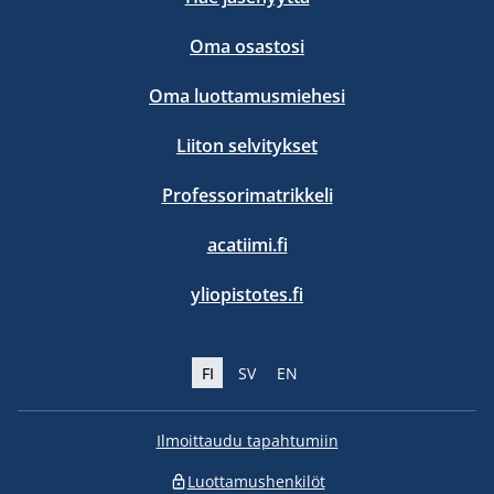
Oma osastosi
Oma luottamusmiehesi
Liiton selvitykset
Professorimatrikkeli
acatiimi.fi
yliopistotes.fi
FI
SV
EN
Ilmoittaudu tapahtumiin
Luottamushenkilöt