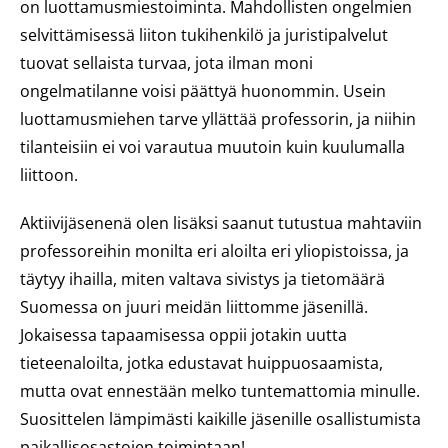
on luottamusmiestoiminta. Mahdollisten ongelmien
selvittämisessä liiton tukihenkilö ja juristipalvelut
tuovat sellaista turvaa, jota ilman moni
ongelmatilanne voisi päättyä huonommin. Usein
luottamusmiehen tarve yllättää professorin, ja niihin
tilanteisiin ei voi varautua muutoin kuin kuulumalla
liittoon.
Aktiivijäsenenä olen lisäksi saanut tutustua mahtaviin
professoreihin monilta eri aloilta eri yliopistoissa, ja
täytyy ihailla, miten valtava sivistys ja tietomäärä
Suomessa on juuri meidän liittomme jäsenillä.
Jokaisessa tapaamisessa oppii jotakin uutta
tieteenaloilta, jotka edustavat huippuosaamista,
mutta ovat ennestään melko tuntemattomia minulle.
Suosittelen lämpimästi kaikille jäsenille osallistumista
paikallisosastojen toimintaan!