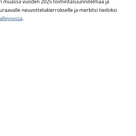
muun muassa vuoden 2025 toimintasuunnitelmaa ja
 seuraavalle neuvottelukierrokselle ja merkitsi tiedoksi
allinnossa
.