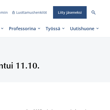
umiin
Luottamushenkilöt
Liity jäseneksi
Professorina
Työssä
Uutishuone
ntui 11.10.