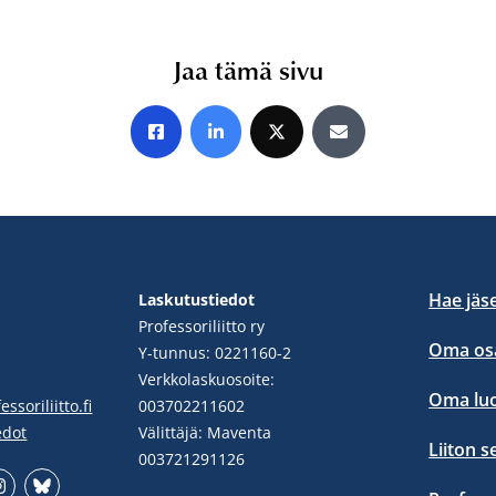
Jaa tämä sivu
Jaa Facebookissa
Jaa LinkedInissä
Jaa X:ssä
Jaa sähköpostitse
Hae jäs
Laskutustiedot
Professoriliitto ry
Oma osa
Y-tunnus: 0221160-2
Verkkolaskuosoite:
Oma lu
ssoriliitto.fi
003702211602
edot
Välittäjä: Maventa
Liiton s
003721291126