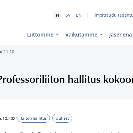
|
FI
SV
EN
Ilmoittaudu tapaht
Liittomme
Vaikutamme
Jäsenenä
ui 11.10.
Professoriliiton hallitus kokoo
5.10.2024
Liiton hallitus
Uutiset