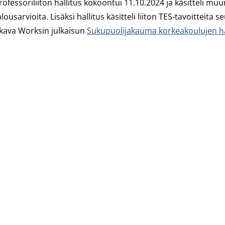
rofessoriliiton hallitus kokoontui 11.10.2024 ja käsitteli 
alousarvioita. Lisäksi hallitus käsitteli liiton TES-tavoitteita
kava Worksin julkaisun
Sukupuolijakauma korkeakoulujen h