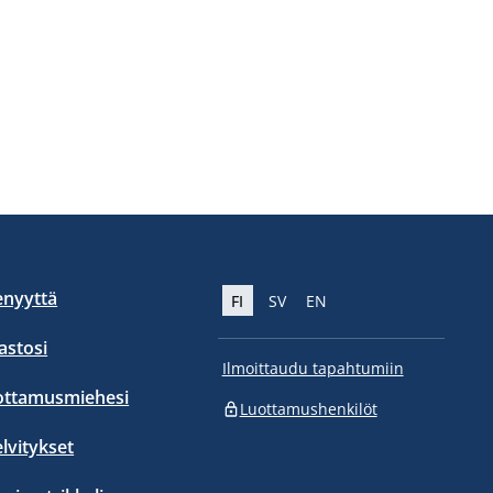
enyyttä
FI
SV
EN
stosi
Ilmoittaudu tapahtumiin
ottamusmiehesi
Luottamushenkilöt
elvitykset