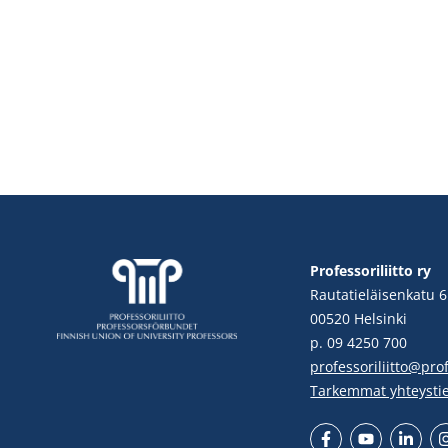
Professoriliitto ry
Rautatieläisenkatu 6
00520 Helsinki
p. 09 4250 700
professoriliitto@profe
Tarkemmat yhteysti