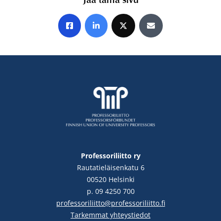
Jaa Facebookissa
Jaa LinkedInissä
Jaa X:ssä
Jaa sähköpostitse
Professoriliitto ry
Rautatieläisenkatu 6
00520 Helsinki
p. 09 4250 700
professoriliitto@professoriliitto.fi
Tarkemmat yhteystiedot