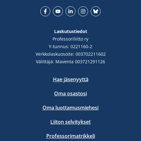
Facebook
YouTube
LinkedIn
Instgram
Bluesky
Laskutustiedot
Professoriliitto ry
Y-tunnus: 0221160-2
Verkkolaskuosoite: 003702211602
Välittäjä: Maventa 003721291126
Hae jäsenyyttä
Oma osastosi
Oma luottamusmiehesi
Liiton selvitykset
Professorimatrikkeli