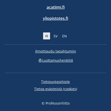
acatiimi.fi
yliopistotes.fi
FI
SV
EN
Ilmoittaudu tapahtumiin
Luottamushenkilöt
Tietosuojaseloste
Tietoa evästeistä (cookies)
© Professoriliitto