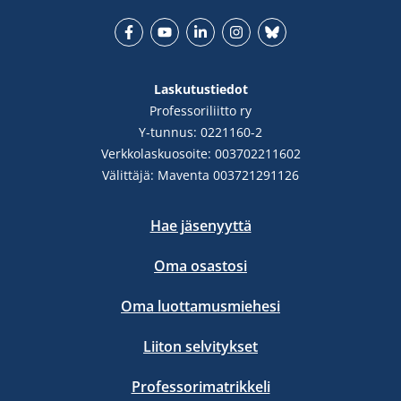
Facebook
YouTube
LinkedIn
Instgram
Bluesky
Laskutustiedot
Professoriliitto ry
Y-tunnus: 0221160-2
Verkkolaskuosoite: 003702211602
Välittäjä: Maventa 003721291126
Hae jäsenyyttä
Oma osastosi
Oma luottamusmiehesi
Liiton selvitykset
Professorimatrikkeli