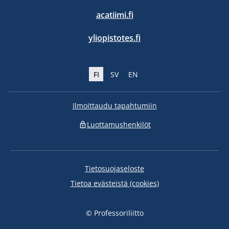
acatiimi.fi
yliopistotes.fi
FI
SV
EN
Ilmoittaudu tapahtumiin
Luottamushenkilöt
Tietosuojaseloste
Tietoa evästeistä (cookies)
© Professoriliitto