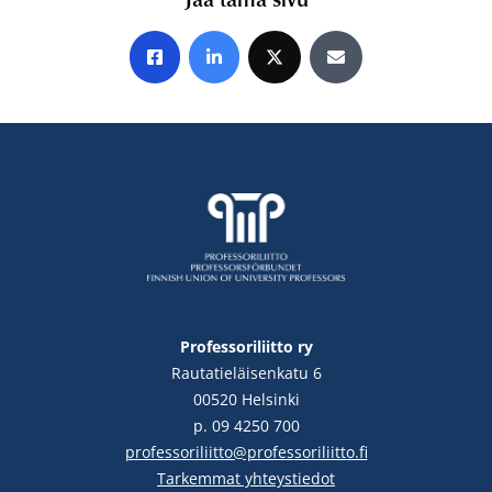
Jaa Facebookissa
Jaa LinkedInissä
Jaa X:ssä
Jaa sähköpostitse
Professoriliitto ry
Rautatieläisenkatu 6
00520 Helsinki
p. 09 4250 700
professoriliitto@professoriliitto.fi
Tarkemmat yhteystiedot