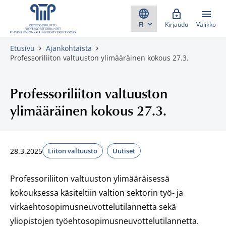
Skippaa sisältö
Kirjaudu
Valikko
Etusivu
Ajankohtaista
Professoriliiton valtuuston ylimääräinen kokous 27.3.
Professoriliiton valtuuston
ylimääräinen kokous 27.3.
28.3.2025
Liiton valtuusto
Uutiset
Professoriliiton valtuuston ylimääräisessä
kokouksessa käsiteltiin valtion sektorin työ- ja
virkaehtosopimusneuvottelutilannetta sekä
yliopistojen työehtosopimusneuvottelutilannetta.