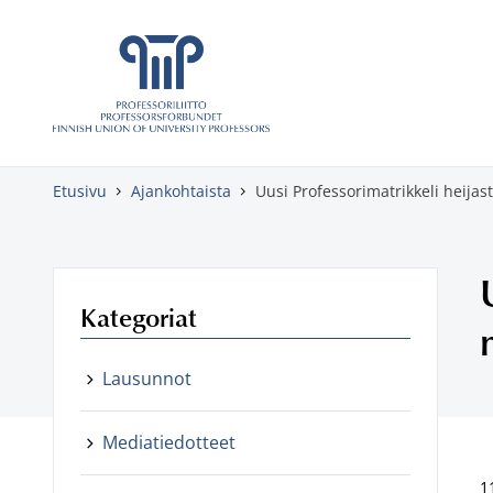
Skippaa sisältö
Etusivu
Ajankohtaista
Uusi Professorimatrikkeli heija
Kategoriat
Lausunnot
Mediatiedotteet
1