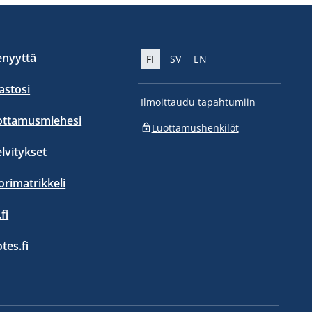
enyyttä
FI
SV
EN
stosi
Ilmoittaudu tapahtumiin
ottamusmiehesi
Luottamushenkilöt
elvitykset
orimatrikkeli
fi
otes.fi