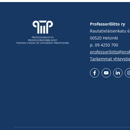
Professoriliitto ry
Rautatieläisenkatu 6
00520 Helsinki
p. 09 4250 700
professoriliitto@profe
Tarkemmat yhteysti
Facebook
YouTube
LinkedIn
In