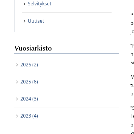
Selvitykset
P
Uutiset
p
j
”
Vuosiarkisto
h
S
2026 (2)
M
2025 (6)
t
p
2024 (3)
”
2023 (4)
1
p
k