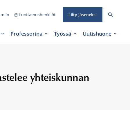
umiin
Luottamushenkilöt
Liity jäseneksi
Professorina
Työssä
Uutishuone
jastelee yhteiskunnan