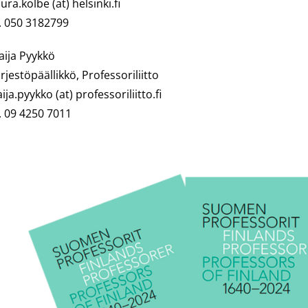
aura.kolbe (at) helsinki.fi
. 050 3182799
aija Pyykkö
ärjestöpäällikkö, Professoriliitto
aija.pyykko (at) professoriliitto.fi
. 09 4250 7011