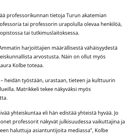
ältää professorikunnan tietoja Turun akatemian
essoria tai professorin urapolulla olevaa henkilöä,
iopistossa tai tutkimuslaitoksessa.
Ammatin harjoittajien määrällisestä vähäisyydestä
eiskunnallista arvostusta. Näin on ollut myös
aura Kolbe toteaa.
 heidän työstään, urastaan, tieteen ja kulttuurin
eilla. Matrikkeli tekee näkyväksi myös
tta.
vää yhteiskuntaa eli hän edistää yhteistä hyvää. Jo
monet professorit näkyvät julkisuudessa vaikuttajina ja
elleen haluttuja asiantuntijoita mediassa”, Kolbe