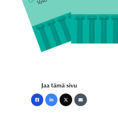
Jaa tämä sivu
Jaa Facebookissa
Jaa LinkedInissä
Jaa X:ssä
Jaa sähköpostitse