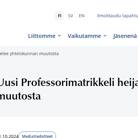
|
FI
SV
EN
Ilmoittaudu tapaht
Liittomme
Vaikutamme
Jäsenenä
stelee yhteiskunnan muutosta
Uusi Professorimatrikkeli hei
muutosta
1.10.2024
Mediatiedotteet