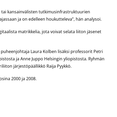
tai kansainvälisten tutkimusinfrastruktuurien
 ajassaan ja on edelleen houkutteleva”, hän analysoi.
gitaalista matrikkelia, jota voivat selata liiton jäsenet
puheenjohtaja Laura Kolben lisäksi professorit Petri
pistosta ja Anne Juppo Helsingin yliopistosta. Ryhmän
iiton järjestöpäällikkö Raija Pyykkö.
osina 2000 ja 2008.