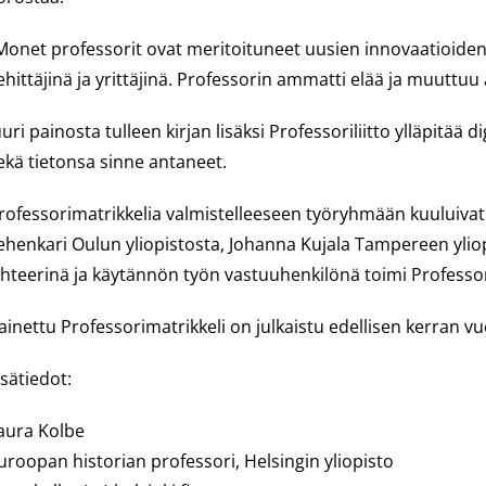
Monet professorit ovat meritoituneet uusien innovaatioiden 
ehittäjinä ja yrittäjinä. Professorin ammatti elää ja muuttuu
uuri painosta tulleen kirjan lisäksi Professoriliitto ylläpitää di
ekä tietonsa sinne antaneet.
rofessorimatrikkelia valmistelleeseen työryhmään kuuluivat 
ehenkari Oulun yliopistosta, Johanna Kujala Tampereen ylio
ihteerinä ja käytännön työn vastuuhenkilönä toimi Professoril
ainettu Professorimatrikkeli on julkaistu edellisen kerran vu
isätiedot:
aura Kolbe
uroopan historian professori, Helsingin yliopisto