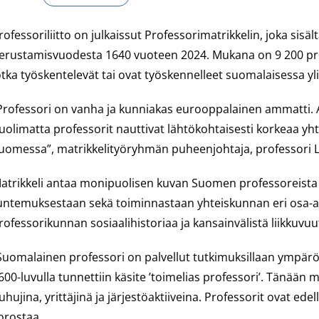
rofessoriliitto on julkaissut Professorimatrikkelin, joka sis
erustamisvuodesta 1640 vuoteen 2024. Mukana on 9 200 prof
otka työskentelevät tai ovat työskennelleet suomalaisessa yl
Professori on vanha ja kunniakas eurooppalainen ammatti. 
uolimatta professorit nauttivat lähtökohtaisesti korkeaa yht
uomessa”, matrikkelityöryhmän puheenjohtaja, professori L
atrikkeli antaa monipuolisen kuvan Suomen professoreista –
untemuksestaan sekä toiminnastaan yhteiskunnan eri osa-alu
rofessorikunnan sosiaalihistoriaa ja kansainvälistä liikkuvuu
Suomalainen professori on palvellut tutkimuksillaan ympäröi
600-luvulla tunnettiin käsite ’toimelias professori’. Tänään 
uhujina, yrittäjinä ja järjestöaktiiveina. Professorit ovat ed
orostaa.