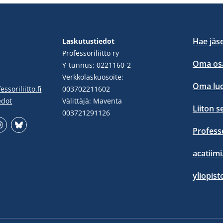
Hae jäs
Laskutustiedot
Professoriliitto ry
Oma osa
Y-tunnus: 0221160-2
Verkkolaskuosoite:
Oma lu
ssoriliitto.fi
003702211602
edot
Välittäjä: Maventa
Liiton s
003721291126
Profess
stgram
Bluesky
acatiimi.
yliopist