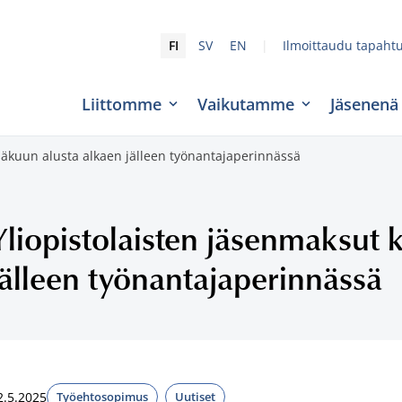
|
FI
SV
EN
Ilmoittaudu tapaht
Liittomme
Vaikutamme
Jäsenenä
säkuun alusta alkaen jälleen työnantajaperinnässä
Yliopistolaisten jäsenmaksut 
jälleen työnantajaperinnässä
2.5.2025
Työehtosopimus
Uutiset