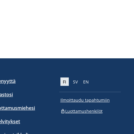
enyyttä
FI
SV
EN
stosi
Ilmoittaudu tapahtumiin
ottamusmiehesi
Luottamushenkilöt
elvitykset