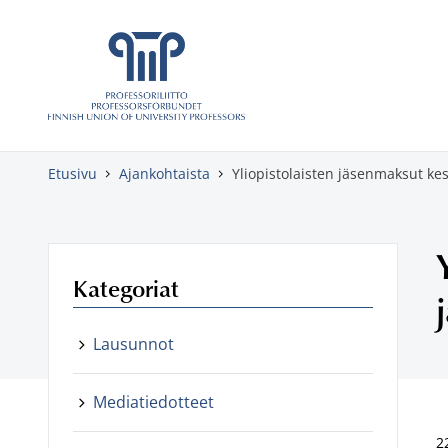
Skippaa sisältö
Etusivu
Ajankohtaista
Yliopistolaisten jäsenmaksut ke
Kategoriat
Lausunnot
Mediatiedotteet
2