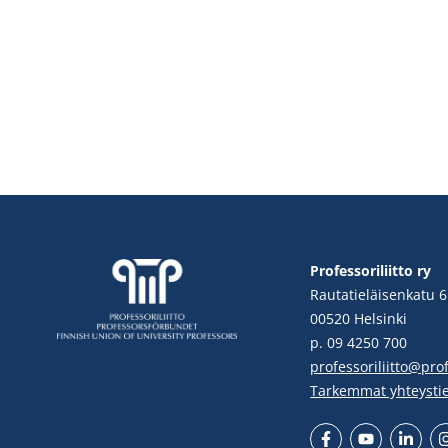
Professoriliitto ry
Rautatieläisenkatu 6
00520 Helsinki
p. 09 4250 700
professoriliitto@profe
Tarkemmat yhteysti