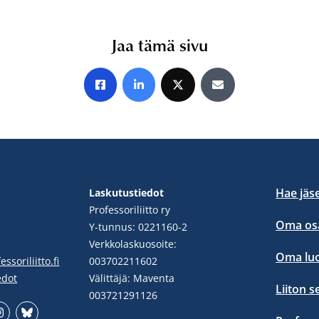
Jaa tämä sivu
Jaa Facebookissa
Jaa LinkedInissä
Jaa X:ssä
Jaa sähköpostitse
Hae jäs
Laskutustiedot
Professoriliitto ry
Oma osa
Y-tunnus: 0221160-2
Verkkolaskuosoite:
Oma lu
ssoriliitto.fi
003702211602
edot
Välittäjä: Maventa
Liiton s
003721291126