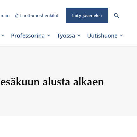
umiin
Luottamushenkilöt
Liity jäseneksi
Professorina
Työssä
Uutishuone
kesäkuun alusta alkaen