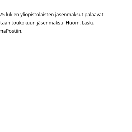
5 lukien yliopistolaisten jäsenmaksut palaavat
noastaan toukokuun jäsenmaksu. Huom. Lasku
OmaPostiin.