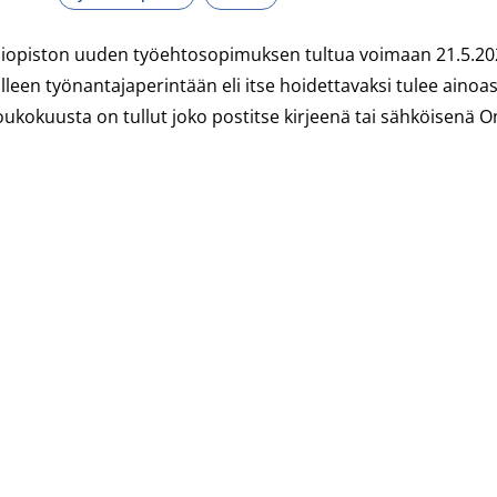
liopiston uuden työehtosopimuksen tultua voimaan 21.5.202
älleen työnantajaperintään eli itse hoidettavaksi tulee ai
oukokuusta on tullut joko postitse kirjeenä tai sähköisenä 