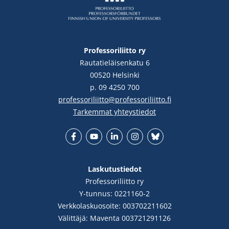
Professoriliitto ry
Rautatieläisenkatu 6
00520 Helsinki
p. 09 4250 700
professoriliitto@professoriliitto.fi
Tarkemmat yhteystiedot
Facebook
YouTube
LinkedIn
Instgram
Bluesky
Laskutustiedot
Professoriliitto ry
Y-tunnus: 0221160-2
Verkkolaskuosoite: 003702211602
Välittäjä: Maventa 003721291126