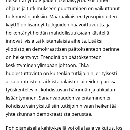
heikentänyt tutkijoiden itsenäisyyttä. Poliittinen
ohjaus ja tutkimukseen puuttuminen on vaikuttanut
tutkimuslinjauksiin. Määräaikaisten työsopimusten
käyttö on lisännyt tutkijoiden haavoittuvuutta ja
heikentänyt heidän mahdollisuuksiaan käsitellä
innovatiivisia tai kiistanalaisia aiheita. Lisäksi
yliopistojen demokraattisen päätöksenteon perinne
on heikentynyt. Trendinä on päätöksenteon
keskittyminen ylimpään johtoon. Ehkä
huolestuttavinta on kuitenkin tutkijoihin, erityisesti
arkaluonteisten tai kiistanalaisten aiheiden parissa
työskenteleviin, kohdistuvan häirinnän ja uhkailun
lisääntyminen. Sananvapauden vaientaminen ei
kohdistu vain yksittäisiin tutkijoihin vaan heikentää
yhteiskunnan demokraattista perustaa.
Pohjoismaisella kehityksellä voi olla laaja vaikutus. Jos