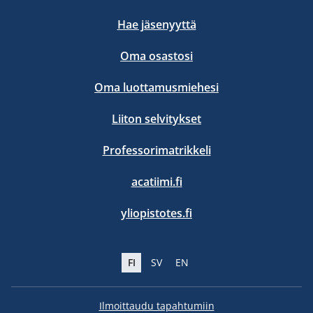
Hae jäsenyyttä
Oma osastosi
Oma luottamusmiehesi
Liiton selvitykset
Professorimatrikkeli
acatiimi.fi
yliopistotes.fi
FI
SV
EN
Ilmoittaudu tapahtumiin