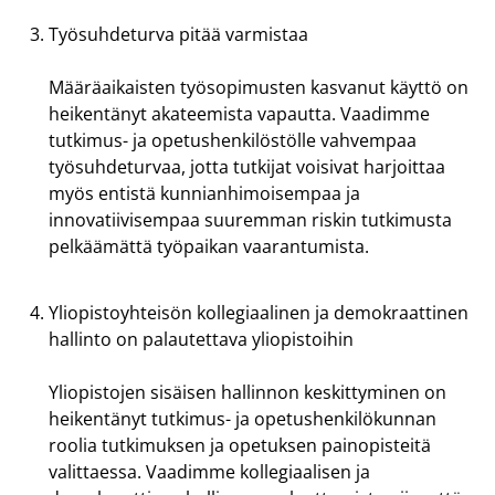
Työsuhdeturva pitää varmistaa
Määräaikaisten työsopimusten kasvanut käyttö on
heikentänyt akateemista vapautta. Vaadimme
tutkimus- ja opetushenkilöstölle vahvempaa
työsuhdeturvaa, jotta tutkijat voisivat harjoittaa
myös entistä kunnianhimoisempaa ja
innovatiivisempaa suuremman riskin tutkimusta
pelkäämättä työpaikan vaarantumista.
Yliopistoyhteisön kollegiaalinen ja demokraattinen
hallinto on palautettava yliopistoihin
Yliopistojen sisäisen hallinnon keskittyminen on
heikentänyt tutkimus- ja opetushenkilökunnan
roolia tutkimuksen ja opetuksen painopisteitä
valittaessa. Vaadimme kollegiaalisen ja