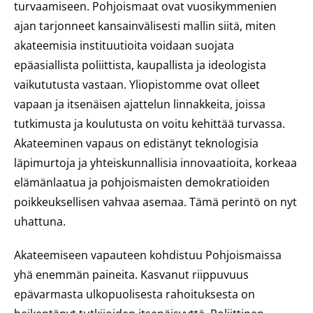
turvaamiseen. Pohjoismaat ovat vuosikymmenien
ajan tarjonneet kansainvälisesti mallin siitä, miten
akateemisia instituutioita voidaan suojata
epäasiallista poliittista, kaupallista ja ideologista
vaikututusta vastaan. Yliopistomme ovat olleet
vapaan ja itsenäisen ajattelun linnakkeita, joissa
tutkimusta ja koulutusta on voitu kehittää turvassa.
Akateeminen vapaus on edistänyt teknologisia
läpimurtoja ja yhteiskunnallisia innovaatioita, korkeaa
elämänlaatua ja pohjoismaisten demokratioiden
poikkeuksellisen vahvaa asemaa. Tämä perintö on nyt
uhattuna.
Akateemiseen vapauteen kohdistuu Pohjoismaissa
yhä enemmän paineita. Kasvanut riippuvuus
epävarmasta ulkopuolisesta rahoituksesta on