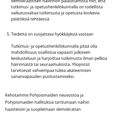
demokraattisen hallinnon palauttamista niin, että
tutkimus- ja opetushenkilökunnalla on todellista
vaikutusvaltaa tutkimusta ja opetusta koskevia
päätöksiä tehtäessä.
Tiedettä on suojattava hyökkäyksiä vastaan
Tutkimus- ja opetushenkilökunnalla pitää olla
mahdollisuus osallistua vapaasti julkiseen
keskusteluun ja harjoittaa tutkimusta ilman pelkoa
häirinnästä tai seuraamuksista. Yliopistot
tarvitsevat vahvempaa tukea akateemisen
sananvapauden puolustamiseksi.
Kehotamme Pohjoismaiden neuvostoa ja
Pohjoismaiden hallituksia tarttumaan näihin
haasteisiin ja suojelemaan demokratian