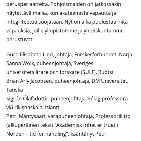
perusperiaatteita. Pohjoismaiden on jatkossakin
näytettävä mallia, kun akateemista vapautta ja
integriteettiä suojataan. Nyt on aika puolustaa niitä
vapauksia, joille yliopistomme ja yhteiskuntamme
perustuvat.
Guro Elisabeth Lind, johtaja, Forskerforbundet, Norja
Sanna Wolk, puheenjohtaja, Sveriges
universitetslärare och forskare (SULF), Ruotsi
Brian Arly Jacobsen, puheenjohtaja, DM Universitet,
Tanska
Sigrún Ólafsdóttir, puheenjohtaja, Félag prófessora
við ríkisháskóla, Islanti
Petri Mäntysaari, varapuheenjohtaja, Professoriliitto
(alkuperäinen teksti ”Akademisk frihet er truet i
Norden – tid for handling”, kääntänyt Petri