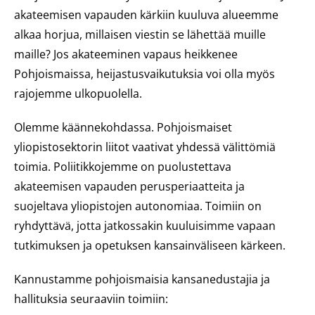
akateemisen vapauden kärkiin kuuluva alueemme
alkaa horjua, millaisen viestin se lähettää muille
maille? Jos akateeminen vapaus heikkenee
Pohjoismaissa, heijastusvaikutuksia voi olla myös
rajojemme ulkopuolella.
Olemme käännekohdassa. Pohjoismaiset
yliopistosektorin liitot vaativat yhdessä välittömiä
toimia. Poliitikkojemme on puolustettava
akateemisen vapauden perusperiaatteita ja
suojeltava yliopistojen autonomiaa. Toimiin on
ryhdyttävä, jotta jatkossakin kuuluisimme vapaan
tutkimuksen ja opetuksen kansainväliseen kärkeen.
Kannustamme pohjoismaisia kansanedustajia ja
hallituksia seuraaviin toimiin: