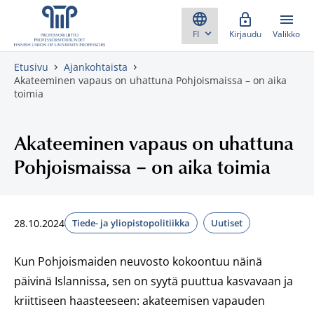
Skippaa sisältö
Kirjaudu
Valikko
Etusivu
Ajankohtaista
Akateeminen vapaus on uhattuna Pohjoismaissa – on aika
toimia
Akateeminen vapaus on uhattuna
Pohjoismaissa – on aika toimia
28.10.2024
Tiede- ja yliopistopolitiikka
Uutiset
Kun Pohjoismaiden neuvosto kokoontuu näinä
päivinä Islannissa, sen on syytä puuttua kasvavaan ja
kriittiseen haasteeseen: akateemisen vapauden