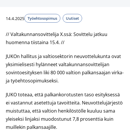
14.4.2025
Työehtosopimus
Uutiset
// Valtakunnansovittelija X.ssä: Sovittelu jatkuu
huomenna tiistaina 15.4. //
JUKOn hallitus ja valtiosektorin neuvottelukunta ovat
yksimielisesti hylänneet valtakunnansovittelijan
sovintoesityksen liki 80 000 valtion palkansaajan virka-
ja työehtosopimukseksi.
JUKO toteaa, että palkankorotusten taso esityksessä
ei vastannut asetettuja tavoitteita. Neuvottelujärjestö
muistuttaa, että valtion henkilöstölle kuuluu sama
yleiseksi linjaksi muodostunut 7,8 prosenttia kuin
muillekin palkansaajille.