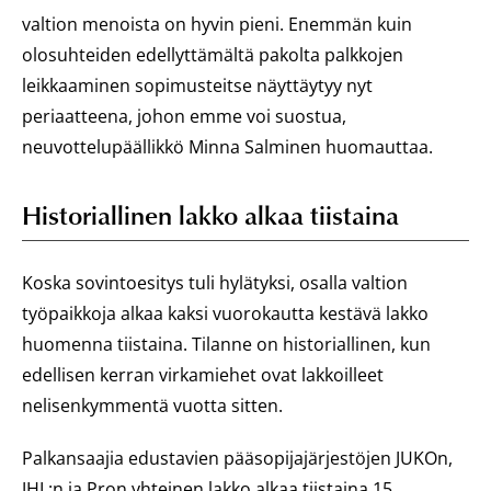
valtion menoista on hyvin pieni. Enemmän kuin
olosuhteiden edellyttämältä pakolta palkkojen
leikkaaminen sopimusteitse näyttäytyy nyt
periaatteena, johon emme voi suostua,
neuvottelupäällikkö Minna Salminen huomauttaa.
Historiallinen lakko alkaa tiistaina
Koska sovintoesitys tuli hylätyksi, osalla valtion
työpaikkoja alkaa kaksi vuorokautta kestävä lakko
huomenna tiistaina. Tilanne on historiallinen, kun
edellisen kerran virkamiehet ovat lakkoilleet
nelisenkymmentä vuotta sitten.
Palkansaajia edustavien pääsopijajärjestöjen JUKOn,
JHL:n ja Pron yhteinen lakko alkaa tiistaina 15.