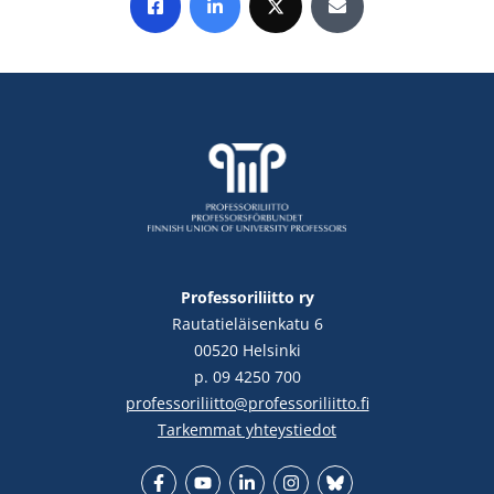
Jaa Facebookissa
Jaa LinkedInissä
Jaa X:ssä
Jaa sähköpostitse
Professoriliitto ry
Rautatieläisenkatu 6
00520 Helsinki
p. 09 4250 700
professoriliitto@professoriliitto.fi
Tarkemmat yhteystiedot