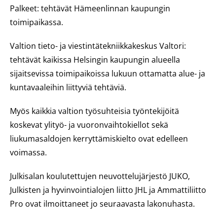
Palkeet: tehtävät Hämeenlinnan kaupungin
toimipaikassa.
Valtion tieto- ja viestintätekniikkakeskus Valtori:
tehtävät kaikissa Helsingin kaupungin alueella
sijaitsevissa toimipaikoissa lukuun ottamatta alue- ja
kuntavaaleihin liittyviä tehtäviä.
Myös kaikkia valtion työsuhteisia työntekijöitä
koskevat ylityö- ja vuoronvaihtokiellot sekä
liukumasaldojen kerryttämiskielto ovat edelleen
voimassa.
Julkisalan koulutettujen neuvottelujärjestö JUKO,
Julkisten ja hyvinvointialojen liitto JHL ja Ammattiliitto
Pro ovat ilmoittaneet jo seuraavasta lakonuhasta.