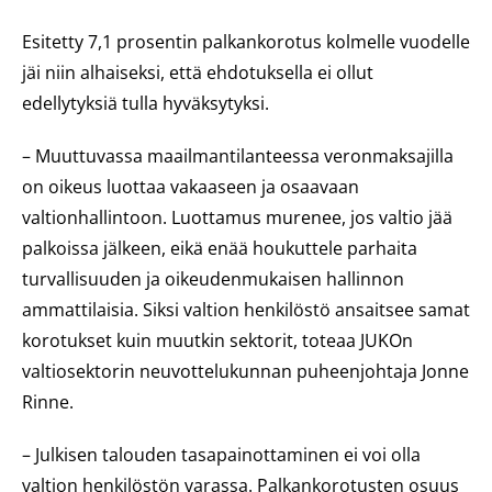
Esitetty 7,1 prosentin palkankorotus kolmelle vuodelle
jäi niin alhaiseksi, että ehdotuksella ei ollut
edellytyksiä tulla hyväksytyksi.
– Muuttuvassa maailmantilanteessa veronmaksajilla
on oikeus luottaa vakaaseen ja osaavaan
valtionhallintoon. Luottamus murenee, jos valtio jää
palkoissa jälkeen, eikä enää houkuttele parhaita
turvallisuuden ja oikeudenmukaisen hallinnon
ammattilaisia. Siksi valtion henkilöstö ansaitsee samat
korotukset kuin muutkin sektorit, toteaa JUKOn
valtiosektorin neuvottelukunnan puheenjohtaja Jonne
Rinne.
– Julkisen talouden tasapainottaminen ei voi olla
valtion henkilöstön varassa. Palkankorotusten osuus