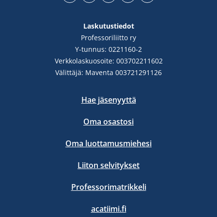
Facebook
YouTube
LinkedIn
Instgram
Bluesky
Laskutustiedot
Professoriliitto ry
Y-tunnus: 0221160-2
Verkkolaskuosoite: 003702211602
Välittäjä: Maventa 003721291126
Hae jäsenyyttä
Oma osastosi
Oma luottamusmiehesi
Liiton selvitykset
Professorimatrikkeli
acatiimi.fi