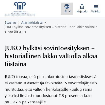
Skippaa sisältö
Kirjaudu
Valikko
Etusivu
Ajankohtaista
JUKO hylkäsi sovintoesityksen – historiallinen lakko valtiolla
alkaa tiistaina
JUKO hylkäsi sovintoesityksen –
historiallinen lakko valtiolla alkaa
tiistaina
JUKO toteaa, että palkankorotusten taso esityksessä
ei vastannut asetettuja tavoitteita. Neuvottelujärjestö
muistuttaa, että valtion henkilöstölle kuuluu sama
yleiseksi linjaksi muodostunut 7,8 prosenttia kuin
muillekin palkansaajille.