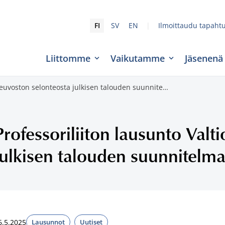
|
FI
SV
EN
Ilmoittaudu tapaht
Liittomme
Vaikutamme
Jäsenenä
oneuvoston selonteosta julkisen talouden suunnite…
Professoriliiton lausunto Val
julkisen talouden suunnitelm
6.5.2025
Lausunnot
Uutiset