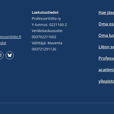
Hae jäs
Laskutustiedot
Professoriliitto ry
Oma osa
Y-tunnus: 0221160-2
Verkkolaskuosoite:
Oma lu
ssoriliitto.fi
003702211602
edot
Välittäjä: Maventa
Liiton s
003721291126
Profess
stgram
Bluesky
acatiimi.
yliopist