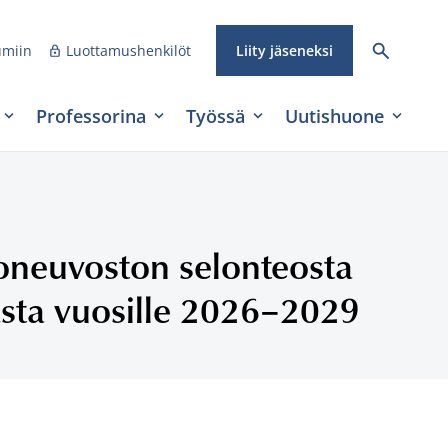
umiin
Luottamushenkilöt
Liity jäseneksi
Professorina
Työssä
Uutishuone
tioneuvoston selonteosta
asta vuosille 2026–2029