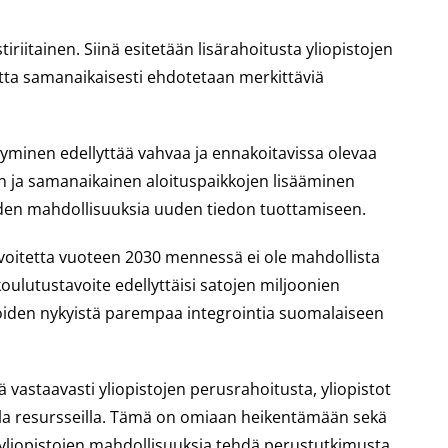
iriitainen. Siinä esitetään lisärahoitusta yliopistojen
utta samanaikaisesti ehdotetaan merkittäviä
minen edellyttää vahvaa ja ennakoitavissa olevaa
 ja samanaikainen aloituspaikkojen lisääminen
iden mahdollisuuksia uuden tiedon tuottamiseen.
tavoitetta vuoteen 2030 mennessä ei ole mahdollista
oulutustavoite edellyttäisi satojen miljoonien
ijoiden nykyistä parempaa integrointia suomalaiseen
ä vastaavasti yliopistojen perusrahoitusta, yliopistot
a resursseilla. Tämä on omiaan heikentämään sekä
 yliopistojen mahdollisuuksia tehdä perustutkimusta