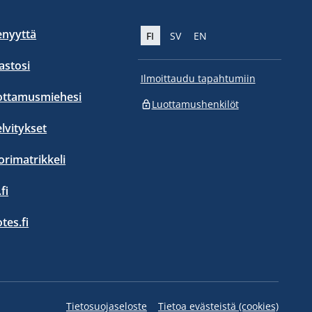
enyyttä
FI
SV
EN
stosi
Ilmoittaudu tapahtumiin
ottamusmiehesi
Luottamushenkilöt
elvitykset
orimatrikkeli
fi
otes.fi
Tietosuojaseloste
Tietoa evästeistä (cookies)