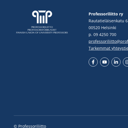
Professoriliitto ry
Rautatieläisenkatu 6
00520 Helsinki
p. 09 4250 700
professoriliitto@profe
Tarkemmat yhteysti
Facebook
YouTube
LinkedIn
In
© Professoriliitto