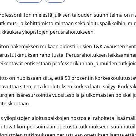
rofessoriliiton mielestä julkisen talouden suunnitelma on rist
utkimus- ja kehittämistoimintaan sekä aloituspaikkoihin, m
eikkauksia yliopistojen perusrahoitukseen.
iiton näkemyksen mukaan aidosti uusien T&K-avausten synty
erustutkimuksen rahoitusta. Perusrahoituksen leikkaaminen
eikentävät entisestään professorikunnan ja muiden tutkijo
iitto on huolissaan siitä, että 50 prosentin korkeakoulutus
aavuttaa siten, että koulutuksen korkea laatu säilyy. Korkeak
urojen lisäresursointia vuositasolla ja ulkomaisten opiskel
hteiskuntaan.
os yliopistojen aloituspaikkojen nostoa ei rahoiteta lisäämäll
outuvat kompensoimaan opetusta tutkimukseen suunnatuill
liopistojen tutkimukseen perustuvan opetuksen laatua että