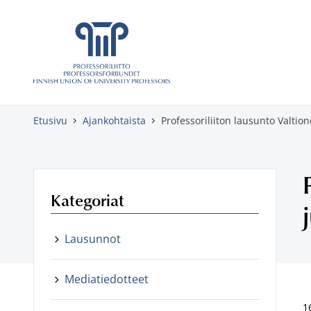
Skippaa sisältö
Etusivu
Ajankohtaista
Professoriliiton lausunto Valti
Kategoriat
Lausunnot
Mediatiedotteet
1