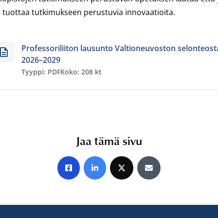
a tuottaa tutkimukseen perustuvia innovaatioita.
Professoriliiton lausunto Valtioneuvoston selonteost
2026–2029
Tyyppi: PDF
Koko: 208 kt
Jaa tämä sivu
Jaa Facebookissa
Jaa LinkedInissä
Jaa X:ssä
Jaa sähköpostitse