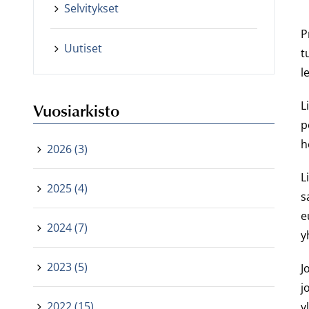
Selvitykset
P
Uutiset
t
l
L
Vuosiarkisto
p
h
2026 (3)
L
2025 (4)
s
e
2024 (7)
y
2023 (5)
J
j
2022 (15)
y