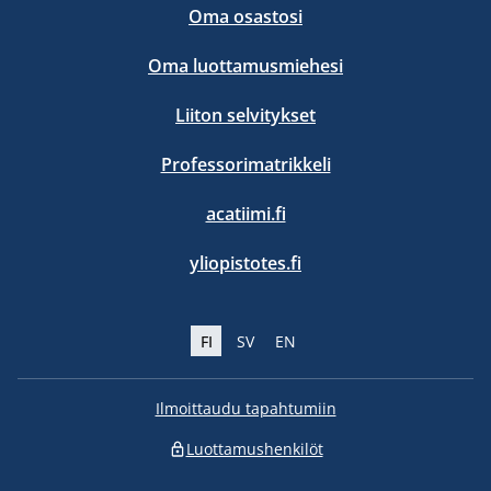
Oma osastosi
Oma luottamusmiehesi
Liiton selvitykset
Professorimatrikkeli
acatiimi.fi
yliopistotes.fi
FI
SV
EN
Ilmoittaudu tapahtumiin
Luottamushenkilöt