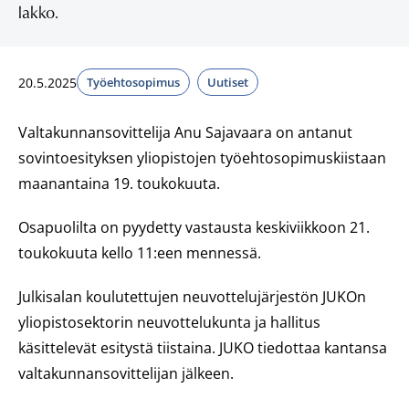
lakko.
20.5.2025
Työehtosopimus
Uutiset
Valtakunnansovittelija Anu Sajavaara on antanut
sovintoesityksen yliopistojen työehtosopimuskiistaan
maanantaina 19. toukokuuta.
Osapuolilta on pyydetty vastausta keskiviikkoon 21.
toukokuuta kello 11:een mennessä.
Julkisalan koulutettujen neuvottelujärjestön JUKOn
yliopistosektorin neuvottelukunta ja hallitus
käsittelevät esitystä tiistaina. JUKO tiedottaa kantansa
valtakunnansovittelijan jälkeen.