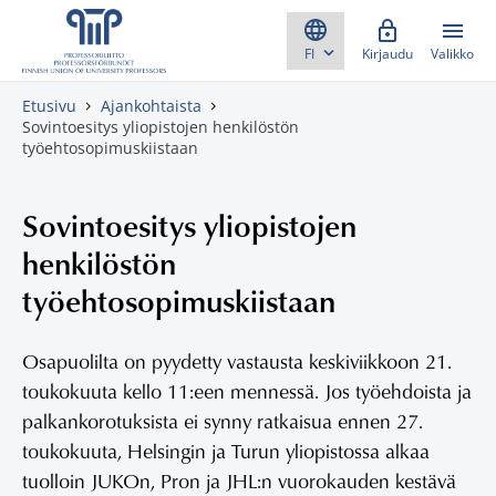
Skippaa sisältö
Kirjaudu
Valikko
Etusivu
Ajankohtaista
Sovintoesitys yliopistojen henkilöstön
työehtosopimuskiistaan
Sovintoesitys yliopistojen
henkilöstön
työehtosopimuskiistaan
Osapuolilta on pyydetty vastausta keskiviikkoon 21.
toukokuuta kello 11:een mennessä. Jos työehdoista ja
palkankorotuksista ei synny ratkaisua ennen 27.
toukokuuta, Helsingin ja Turun yliopistossa alkaa
tuolloin JUKOn, Pron ja JHL:n vuorokauden kestävä