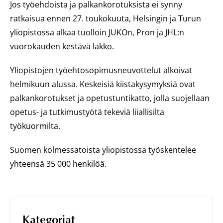
Jos työehdoista ja palkankorotuksista ei synny
ratkaisua ennen 27. toukokuuta, Helsingin ja Turun
yliopistossa alkaa tuolloin JUKOn, Pron ja JHL:n
vuorokauden kestävä lakko.
Yliopistojen työehtosopimusneuvottelut alkoivat
helmikuun alussa. Keskeisiä kiistakysymyksiä ovat
palkankorotukset ja opetustuntikatto, jolla suojellaan
opetus-​ ja tutkimustyötä tekeviä liiallisilta
työkuormilta.
Suomen kolmessatoista yliopistossa työskentelee
yhteensä 35 000 henkilöä.
Kategoriat