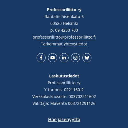
Professoriliitto ry
Rautatieläisenkatu 6
00520 Helsinki
p. 09 4250 700
professoriliitto@professoriliitto.fi
Tarkemmat yhteystiedot
Facebook
YouTube
LinkedIn
Instgram
Bluesky
Laskutustiedot
Professoriliitto ry
Y-tunnus: 0221160-2
Verkkolaskuosoite: 003702211602
Välittäjä: Maventa 003721291126
Hae jäsenyyttä