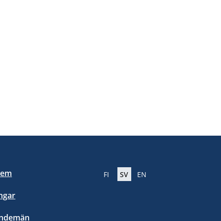
lem
FI
SV
EN
ngar
endemän