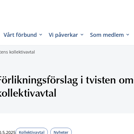
Vårt förbund
Vi påverkar
Som medlem
tens kollektivavtal
Förlikningsförslag i tvisten om
kollektivavtal
0.5.2025
Kollektivavtal
Nyheter