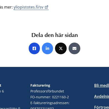
äs mer:
yliopistotes.fi/sv
Dela den här sidan
Share on Facebook
Share on LinkedIn
Share on X
Share by E-mail
Bli med
t
Fakturering
n 6
Professorsförbundet
Avdelni
FO-nummer: 0221160-2
E-faktureringsadressen:
Förtro
ssoriliitto.fi
003702211602