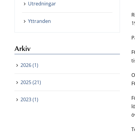
Utredningar
R
Yttranden
1
P
Arkiv
F
t
2026 (1)
O
2025 (21)
F
F
2023 (1)
l
ö
T