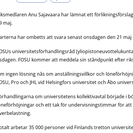
iksmedlaren Anu Sajavaara har lämnat ett förlikningsförslag
9 maj.
arterna har ombetts att svara senast onsdagen den 21 maj 
OSUs universitetsförhandlingsråd (yliopistoneuvottelukunta
isdagen. FOSU kommer att meddela sin ståndpunkt efter ri
m ingen lösning nås om anställningsvillkor och löneförhöjni
OSU, Pro och JHL vid Helsingfors universitet och Åbo univers
örhandlingarna om universitetens kollektivavtal började i bör
öneförhöjningar och ett tak för undervisningstimmar för at
verbelastning.
otalt arbetar 35 000 personer vid Finlands tretton universite