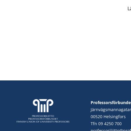
L
Professorsförbunde
Järnvägsmannagata
00520 Helsingfors
Tfn 09 4250 700
professoriliitto@profe