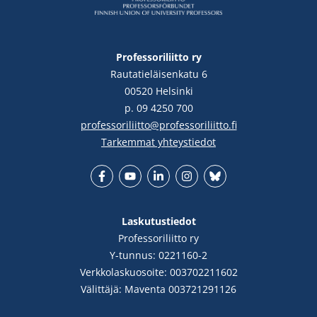
Professoriliitto ry
Rautatieläisenkatu 6
00520 Helsinki
p. 09 4250 700
professoriliitto@professoriliitto.fi
Tarkemmat yhteystiedot
Facebook
YouTube
LinkedIn
Instgram
Bluesky
Laskutustiedot
Professoriliitto ry
Y-tunnus: 0221160-2
Verkkolaskuosoite: 003702211602
Välittäjä: Maventa 003721291126