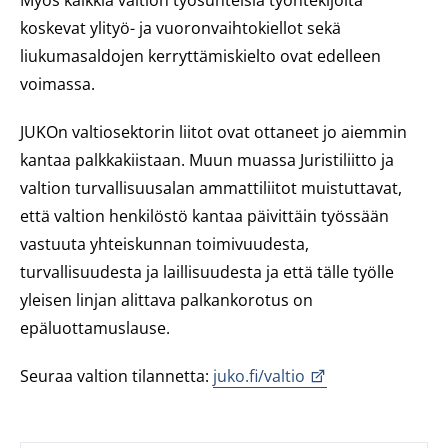
Myös kaikkia valtion työsuhteisia työntekijöitä
koskevat ylityö- ja vuoronvaihtokiellot sekä
liukumasaldojen kerryttämiskielto ovat edelleen
voimassa.
JUKOn valtiosektorin liitot ovat ottaneet jo aiemmin
kantaa palkkakiistaan. Muun muassa Juristiliitto ja
valtion turvallisuusalan ammattiliitot muistuttavat,
että valtion henkilöstö kantaa päivittäin työssään
vastuuta yhteiskunnan toimivuudesta,
turvallisuudesta ja laillisuudesta ja että tälle työlle
yleisen linjan alittava palkankorotus on
epäluottamuslause.
Seuraa valtion tilannetta:
juko.fi/valtio