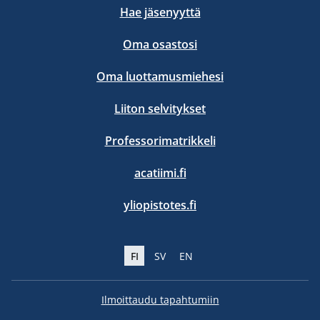
Hae jäsenyyttä
Oma osastosi
Oma luottamusmiehesi
Liiton selvitykset
Professorimatrikkeli
acatiimi.fi
yliopistotes.fi
FI
SV
EN
Ilmoittaudu tapahtumiin