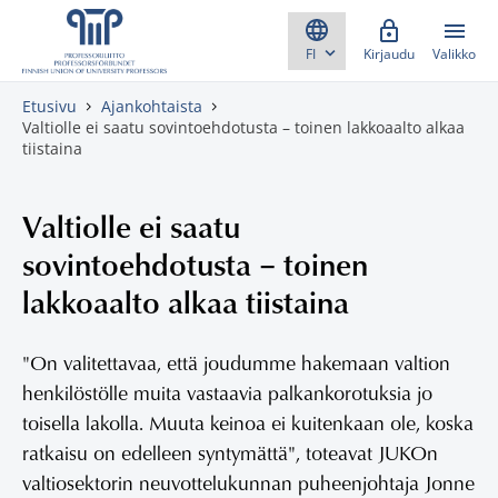
Skippaa sisältö
Kirjaudu
Valikko
Etusivu
Ajankohtaista
Valtiolle ei saatu sovintoehdotusta – toinen lakkoaalto alkaa
tiistaina
Valtiolle ei saatu
sovintoehdotusta – toinen
lakkoaalto alkaa tiistaina
"On valitettavaa, että joudumme hakemaan valtion
henkilöstölle muita vastaavia palkankorotuksia jo
toisella lakolla. Muuta keinoa ei kuitenkaan ole, koska
ratkaisu on edelleen syntymättä", toteavat JUKOn
valtiosektorin neuvottelukunnan puheenjohtaja Jonne