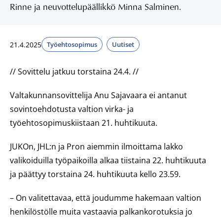
Rinne ja neuvottelupäällikkö Minna Salminen.
21.4.2025
Työehtosopimus
Uutiset
// Sovittelu jatkuu torstaina 24.4. //
Valtakunnansovittelija Anu Sajavaara ei antanut
sovintoehdotusta valtion virka- ja
työehtosopimuskiistaan 21. huhtikuuta.
JUKOn, JHL:n ja Pron aiemmin ilmoittama lakko
valikoiduilla työpaikoilla alkaa tiistaina 22. huhtikuuta
ja päättyy torstaina 24. huhtikuuta kello 23.59.
– On valitettavaa, että joudumme hakemaan valtion
henkilöstölle muita vastaavia palkankorotuksia jo