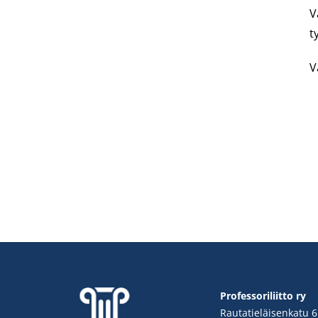
V
t
V
Professoriliitto ry
Rautatieläisenkatu 6