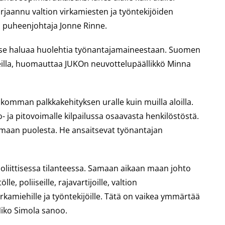
orjaannu valtion virkamiesten ja työntekijöiden
n puheenjohtaja Jonne Rinne.
jos se haluaa huolehtia työnantajamaineestaan. Suomen
useilla, huomauttaa JUKOn neuvottelupäällikkö Minna
ikomman palkkakehityksen uralle kuin muilla aloilla.
 ja pitovoimalle kilpailussa osaavasta henkilöstöstä.
n maan puolesta. He ansaitsevat työnantajan
liittisessa tilanteessa. Samaan aikaan maan johto
poliiseille, rajavartijoille, valtion
virkamiehille ja työntekijöille. Tätä on vaikea ymmärtää
iko Simola sanoo.