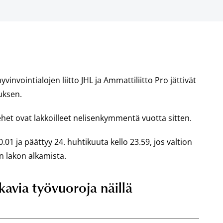
vinvointialojen liitto JHL ja Ammattiliitto Pro jättivät
uksen.
iehet ovat lakkoilleet nelisenkymmentä vuotta sitten.
01 ja päättyy 24. huhtikuuta kello 23.59, jos valtion
n lakon alkamista.
lkavia työvuoroja näillä