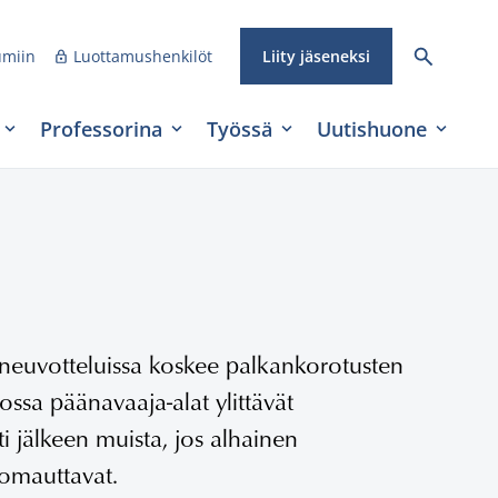
umiin
Luottamushenkilöt
Liity jäseneksi
Professorina
Työssä
Uutishuone
usneuvotteluissa koskee palkankorotusten
kossa päänavaaja-alat ylittävät
ti jälkeen muista, jos alhainen
omauttavat.