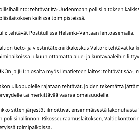
oliisihallinto: tehtävät Itä-Uudenmaan poliisilaitoksen kaik
oliisilaitoksen kaikissa toimipisteissä.
ulli: tehtävät Postitullissa Helsinki–Vantaan lentoasemalla.
altion tieto- ja viestintätekniikkakeskus Valtori: tehtävät ka
oimipaikoissa lukuun ottamatta alue- ja kuntavaaleihin liittyv
UKOn ja JHL:n osalta myös Ilmatieteen laitos: tehtävät sää-, 
akon ulkopuolelle rajataan tehtävät, joiden tekemättä jättäm
erveydelle tai merkittävää vaaraa omaisuudelle.
iikko sitten järjestöt ilmoittivat ensimmäisestä lakonuhasta
n poliisihallinnon, Rikosseuraamuslaitoksen, Valtiokonttorin
ietyissä toimipaikoissa.