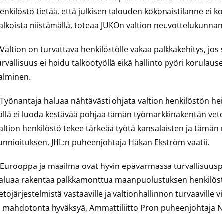
enkilöstö tietää, että julkisen talouden kokonaistilanne ei k
alkoista niistämällä, toteaa JUKOn valtion neuvottelukunna
 Valtion on turvattava henkilöstölle vakaa palkkakehitys, 
urvallisuus ei hoidu talkootyöllä eikä hallinto pyöri korula
alminen.
 Työnantaja haluaa nähtävästi ohjata valtion henkilöstön he
ällä ei luoda kestävää pohjaa tämän työmarkkinakentän veto-
altion henkilöstö tekee tärkeää työtä kansalaisten ja tämä
unnioituksen, JHL:n puheenjohtaja Håkan Ekström vaatii.
 Eurooppa ja maailma ovat hyvin epävarmassa turvallisuuspo
aluaa rakentaa palkkamonttua maanpuolustuksen henkilöstölle, 
ietojärjestelmistä vastaaville ja valtionhallinnon turvaaville 
a mahdotonta hyväksyä, Ammattiliitto Pron puheenjohtaja N