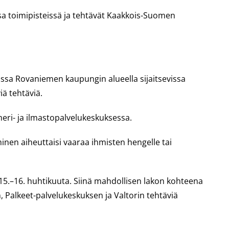
issa toimipisteissä ja tehtävät Kaakkois-Suomen
ikissa Rovaniemen kaupungin alueella sijaitsevissa
iä tehtäviä.
meri- ja ilmastopalvelukeskuksessa.
inen aiheuttaisi vaaraa ihmisten hengelle tai
 15.–16. huhtikuuta. Siinä mahdollisen lakon kohteena
, Palkeet-palvelukeskuksen ja Valtorin tehtäviä