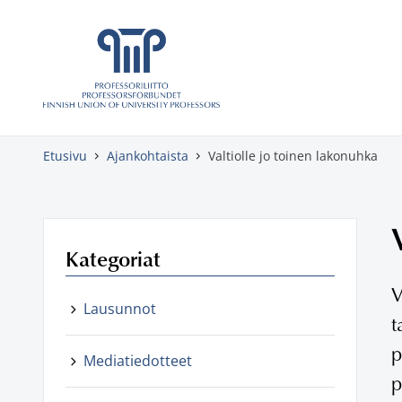
Skippaa sisältö
Etusivu
Ajankohtaista
Valtiolle jo toinen lakonuhka
Kategoriat
V
Lausunnot
t
p
Mediatiedotteet
p