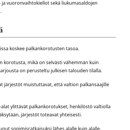
ö- ja vuoronvaihtokiellot sekä liukumasaldojen
.
ä
uissa koskee palkankorotusten tasoa.
in korotusta, mikä on selvästi vähemmän kuin
arjousta on perusteltu julkisen talouden tilalla.
järjestöt muistuttavat, että valtion palkansaajille
alat ylittävät palkankorotukset, henkilöstö valtiolla
ksytään, järjestöt toteavat yhteisesti.
ut sopimisratkaisuksi lähes alalle kuin alalle.