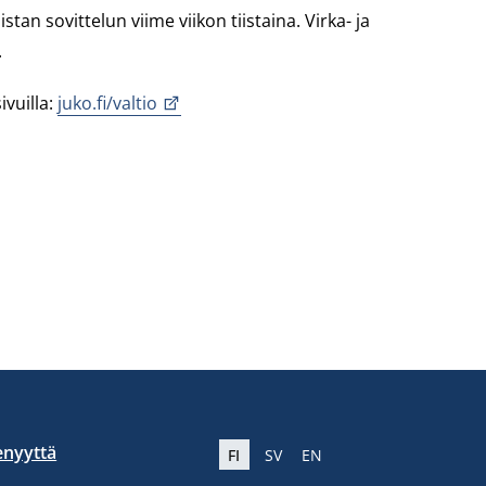
tan sovittelun viime viikon tiistaina. Virka- ja
.
ivuilla:
juko.fi/valtio
enyyttä
FI
SV
EN