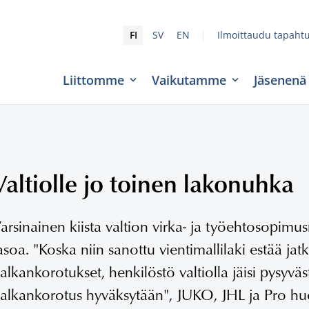
|
FI
SV
EN
Ilmoittaudu tapaht
Liittomme
Vaikutamme
Jäsenenä
Valtiolle jo toinen lakonuhka
arsinainen kiista valtion virka- ja työehtosopim
asoa. "Koska niin sanottu vientimallilaki estää jat
alkankorotukset, henkilöstö valtiolla jäisi pysyväs
alkankorotus hyväksytään", JUKO, JHL ja Pro hu