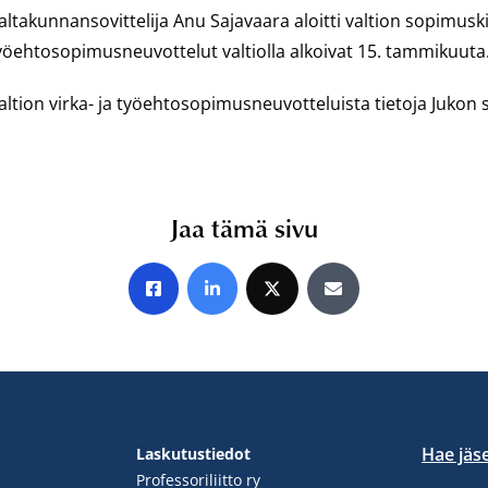
altakunnansovittelija Anu Sajavaara aloitti valtion sopimuskiis
yöehtosopimusneuvottelut valtiolla alkoivat 15. tammikuuta
altion virka- ja työehtosopimusneuvotteluista tietoja Jukon s
Jaa tämä sivu
Jaa Facebookissa
Jaa LinkedInissä
Jaa X:ssä
Jaa sähköpostitse
Hae jäs
Laskutustiedot
Professoriliitto ry