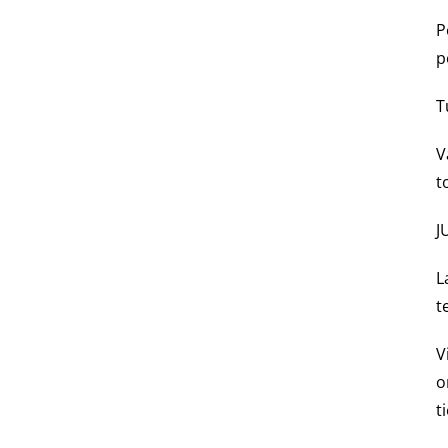
P
p
T
V
t
J
L
t
V
o
t