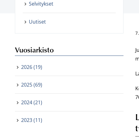
Selvitykset
Uutiset
7
Vuosiarkisto
J
m
2026 (19)
L
2025 (69)
K
7
2024 (21)
L
2023 (11)
t