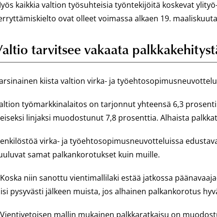
yös kaikkia valtion työsuhteisia työntekijöitä koskevat ylity
erryttämiskielto ovat olleet voimassa alkaen 19. maaliskuuta
altio tarvitsee vakaata palkkakehityst
arsinainen kiista valtion virka- ja työehtosopimusneuvottel
altion työmarkkinalaitos on tarjonnut yhteensä 6,3 prosent
leiseksi linjaksi muodostunut 7,8 prosenttia. Alhaista palkkat
enkilöstöä virka- ja työehtosopimusneuvotteluissa edustavat 
uuluvat samat palkankorotukset kuin muille.
 Koska niin sanottu vientimallilaki estää jatkossa päänavaaja-
äisi pysyvästi jälkeen muista, jos alhainen palkankorotus hyvä
 Vientivetoisen mallin mukainen palkkaratkaisu on muodostun