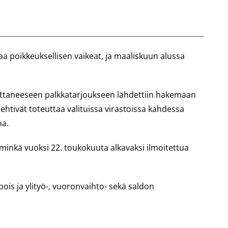
aa poikkeuksellisen vaikeat, ja maaliskuun alussa
littaneeseen palkkatarjoukseen lähdettiin hakemaan
o ehtivät toteuttaa valituissa virastoissa kahdessa
na.
 minkä vuoksi 22. toukokuuta alkavaksi ilmoitettua
s ja ylityö-, vuoronvaihto- sekä saldon