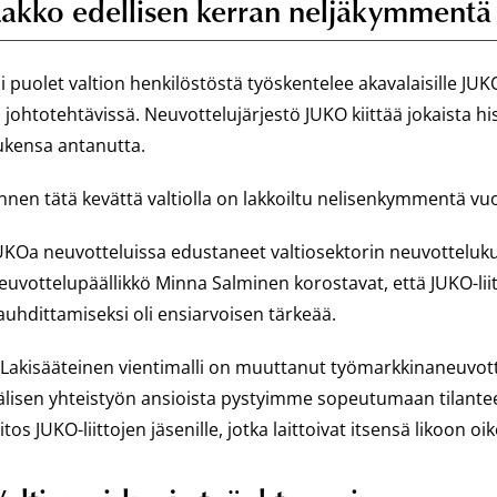
Lakko edellisen kerran neljäkymmentä 
li puolet valtion henkilöstöstä työskentelee akavalaisille JUKO-l
a johtotehtävissä. Neuvottelujärjestö JUKO kiittää jokaista his
ukensa antanutta.
nnen tätä kevättä valtiolla on lakkoiltu nelisenkymmentä vuo
UKOa neuvotteluissa edustaneet valtiosektorin neuvotteluk
euvottelupäällikkö Minna Salminen korostavat, että JUKO-liit
auhdittamiseksi oli ensiarvoisen tärkeää.
 Lakisääteinen vientimalli on muuttanut työmarkkinaneuvottel
älisen yhteistyön ansioista pystyimme sopeutumaan tilante
iitos JUKO-liittojen jäsenille, jotka laittoivat itsensä liko