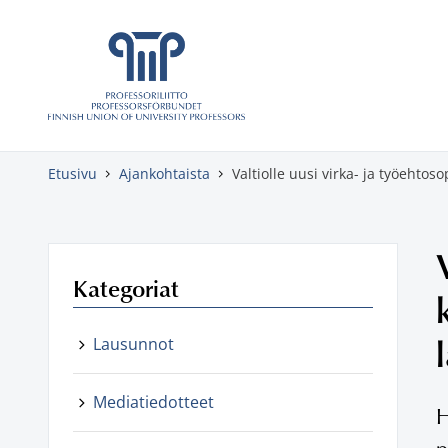
Skippaa sisältö
Etusivu
Ajankohtaista
Valtiolle uusi virka- ja työeht
Kategoriat
Lausunnot
Mediatiedotteet
H