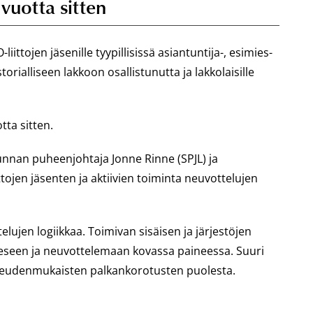
vuotta sitten
iittojen jäsenille tyypillisissä asiantuntija-, esimies-
torialliseen lakkoon osallistunutta ja lakkolaisille
tta sitten.
unnan puheenjohtaja Jonne Rinne (SPJL) ja
tojen jäsenten ja aktiivien toiminta neuvottelujen
ujen logiikkaa. Toimivan sisäisen ja järjestöjen
eseen ja neuvottelemaan kovassa paineessa. Suuri
on oikeudenmukaisten palkankorotusten puolesta.