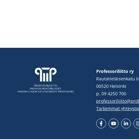
Professoriliitto ry
Rautatieläisenkatu 6
00520 Helsinki
p. 09 4250 700
professoriliitto@profe
Tarkemmat yhteysti
Facebook
YouTube
LinkedIn
In