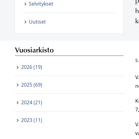
p
Selvitykset
h
k
Uutiset
Vuosiarkisto
5
2026 (19)
V
2025 (69)
n
K
2024 (21)
7
2023 (11)
V
v