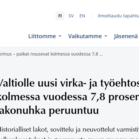
|
FI
SV
EN
Ilmoittaudu tapaht
Liittomme
Vaikutamme
Jäsenenä
osopimus – palkat nousevat kolmessa vuodessa 7,8 …
Valtiolle uusi virka- ja työeh
kolmessa vuodessa 7,8 prosen
lakonuhka peruuntuu
istorialliset lakot, sovittelu ja neuvottelut varmist