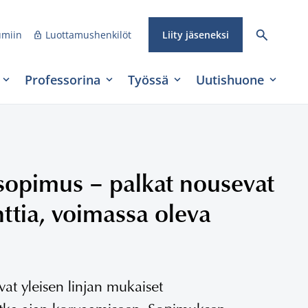
umiin
Luottamushenkilöt
Liity jäseneksi
Professorina
Työssä
Uutishuone
tosopimus – palkat nousevat
ttia, voimassa oleva
ivat yleisen linjan mukaiset