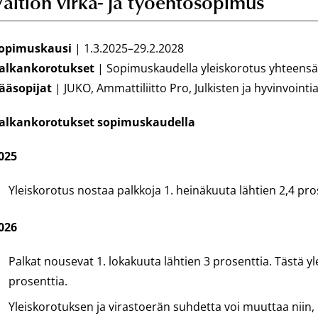
altion virka- ja työehtosopimus
opimuskausi
| 1.3.2025–29.2.2028
alkankorotukset
| Sopimuskaudella yleiskorotus yhteensä 6
ääsopijat
| JUKO, Ammattiliitto Pro, Julkisten ja hyvinvointia
alkankorotukset sopimuskaudella
025
Yleiskorotus nostaa palkkoja 1. heinäkuuta lähtien 2,4 pro
026
Palkat nousevat 1. lokakuuta lähtien 3 prosenttia. Tästä yl
prosenttia.
Yleiskorotuksen ja virastoerän suhdetta voi muuttaa niin,