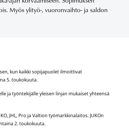
tka-ajan korvaamiseen. Sopimuksen
s. Myös ylityö-, vuoronvaihto- ja saldon
n, kun kaikki sopijapuolet ilmoittivat
na 5. toukokuuta.
e ja työntekijälle yleisen linjan mukaiset yhteensä
JUKO, JHL, Pro ja Valtion työmarkkinalaitos. JUKOn
antaina 2. toukokuuta.