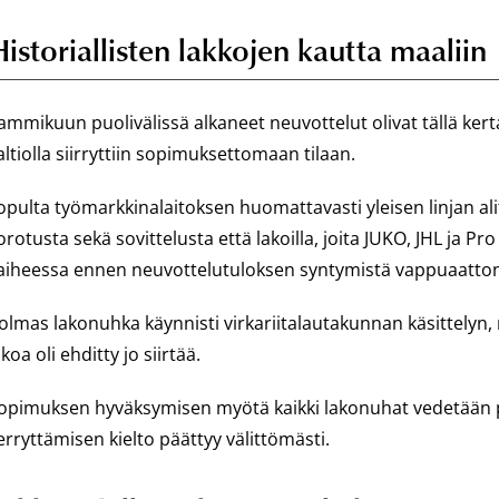
istoriallisten lakkojen kautta maaliin
ammikuun puolivälissä alkaneet neuvottelut olivat tällä kert
altiolla siirryttiin sopimuksettomaan tilaan.
opulta työmarkkinalaitoksen huomattavasti yleisen linjan a
orotusta sekä sovittelusta että lakoilla, joita JUKO, JHL ja Pr
aiheessa ennen neuvottelutuloksen syntymistä vappuaatto
olmas lakonuhka käynnisti virkariitalautakunnan käsittelyn,
akoa oli ehditty jo siirtää.
opimuksen hyväksymisen myötä kaikki lakonuhat vedetään poi
erryttämisen kielto päättyy välittömästi.