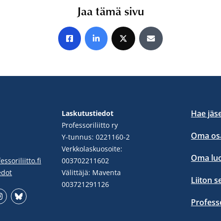
Jaa tämä sivu
Jaa Facebookissa
Jaa LinkedInissä
Jaa X:ssä
Jaa sähköpostitse
Hae jäs
Laskutustiedot
Professoriliitto ry
Oma osa
Y-tunnus: 0221160-2
Verkkolaskuosoite:
Oma lu
ssoriliitto.fi
003702211602
edot
Välittäjä: Maventa
Liiton s
003721291126
Profess
stgram
Bluesky