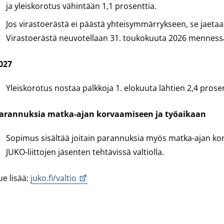
ja yleiskorotus vähintään 1,1 prosenttia.
Jos virastoerästä ei päästä yhteisymmärrykseen, se jaet
Virastoerästä neuvotellaan 31. toukokuuta 2026 menness
027
Yleiskorotus nostaa palkkoja 1. elokuuta lähtien 2,4 prosen
arannuksia matka-ajan korvaamiseen ja työaikaan
Sopimus sisältää joitain parannuksia myös matka-ajan kor
JUKO-liittojen jäsenten tehtävissä valtiolla.
ue lisää:
juko.fi/valtio