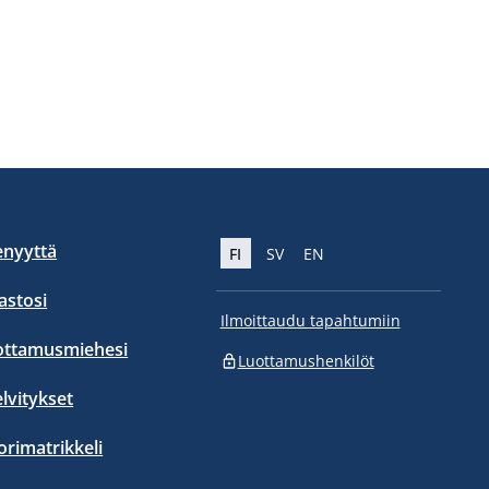
enyyttä
FI
SV
EN
stosi
Ilmoittaudu tapahtumiin
ottamusmiehesi
Luottamushenkilöt
elvitykset
orimatrikkeli