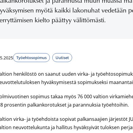
alkankorotukset ja parannusta muun muassa ma
yväksymisen myötä kaikki lakonuhat vedetään poi
erryttämisen kielto päättyy välittömästi.
.5.2025
Työehtosopimus
Uutiset
altion henkilöstö on saanut uuden virka- ja työehtosopimukse
euvottelutuloksen hyväksymisestä sopimukseksi maanantai
olmivuotinen sopimus takaa myös 76 000 valtion virkamiehell
,8 prosentin palkankorotukset ja parannuksia työehtoihin.
altion virka- ja työehdoista sopivat palkansaajien järjestöt 
altion neuvottelukunta ja hallitus hyväksyivät tuloksen perj