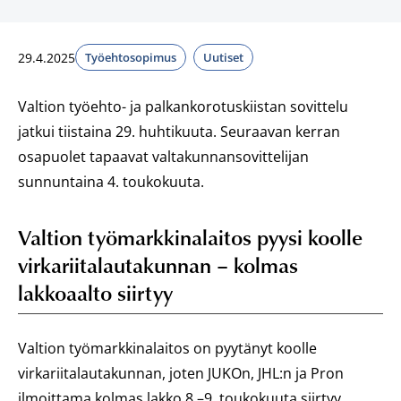
29.4.2025
Työehtosopimus
Uutiset
Valtion työehto- ja palkankorotuskiistan sovittelu
jatkui tiistaina 29. huhtikuuta. Seuraavan kerran
osapuolet tapaavat valtakunnansovittelijan
sunnuntaina 4. toukokuuta.
Valtion työmarkkinalaitos pyysi koolle
virkariitalautakunnan – kolmas
lakkoaalto siirtyy
Valtion työmarkkinalaitos on pyytänyt koolle
virkariitalautakunnan, joten JUKOn, JHL:n ja Pron
ilmoittama kolmas lakko 8.–9. toukokuuta siirtyy