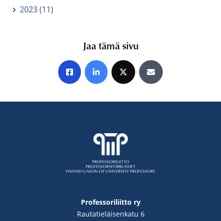
2023 (11)
Jaa tämä sivu
Jaa Facebookissa
Jaa LinkedInissä
Jaa X:ssä
Jaa sähköpostitse
Professoriliitto ry
Rautatieläisenkatu 6