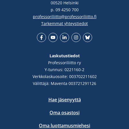
00520 Helsinki
p. 09 4250 700
professoriliitto@professoriliitto.fi
Tarkemmat yhteystiedot
Facebook
YouTube
LinkedIn
Instgram
Bluesky
Laskutustiedot
Professoriliitto ry
Y-tunnus: 0221160-2
Verkkolaskuosoite: 003702211602
Välittäjä: Maventa 003721291126
Hae jäsenyyttä
Oma osastosi
Oma luottamusmiehesi