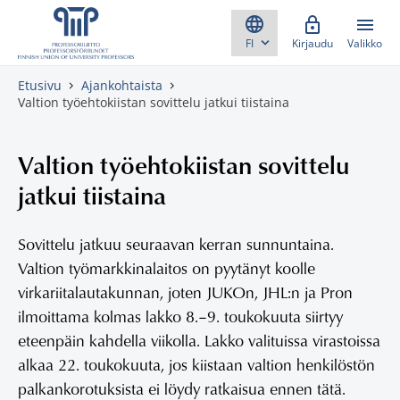
Skippaa sisältö
Kirjaudu
Valikko
Etusivu
Ajankohtaista
Valtion työehtokiistan sovittelu jatkui tiistaina
Valtion työehtokiistan sovittelu
jatkui tiistaina
Sovittelu jatkuu seuraavan kerran sunnuntaina.
Valtion työmarkkinalaitos on pyytänyt koolle
virkariitalautakunnan, joten JUKOn, JHL:n ja Pron
ilmoittama kolmas lakko 8.–9. toukokuuta siirtyy
eteenpäin kahdella viikolla. Lakko valituissa virastoissa
alkaa 22. toukokuuta, jos kiistaan valtion henkilöstön
palkankorotuksista ei löydy ratkaisua ennen tätä.