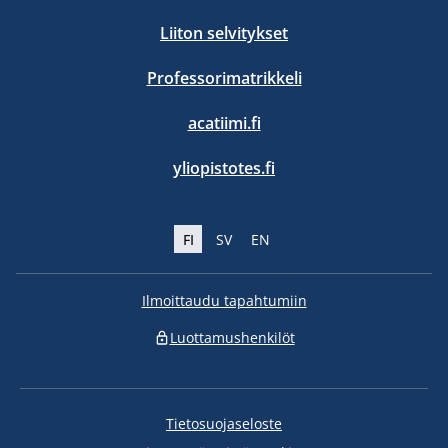
Liiton selvitykset
Professorimatrikkeli
acatiimi.fi
yliopistotes.fi
FI
SV
EN
Ilmoittaudu tapahtumiin
Luottamushenkilöt
Tietosuojaseloste