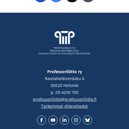
Professoriliitto ry
Rautatieläisenkatu 6
00520 Helsinki
p. 09 4250 700
professoriliitto@professoriliitto.fi
Tarkemmat yhteystiedot
Facebook
YouTube
LinkedIn
Instgram
Bluesky