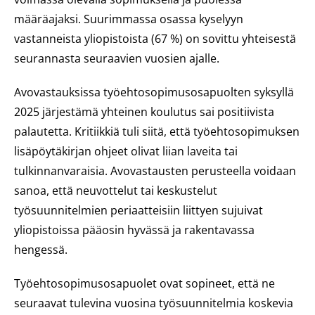
määräajaksi. Suurimmassa osassa kyselyyn
vastanneista yliopistoista (67 %) on sovittu yhteisestä
seurannasta seuraavien vuosien ajalle.
Avovastauksissa työehtosopimusosapuolten syksyllä
2025 järjestämä yhteinen koulutus sai positiivista
palautetta. Kritiikkiä tuli siitä, että työehtosopimuksen
lisäpöytäkirjan ohjeet olivat liian laveita tai
tulkinnanvaraisia. Avovastausten perusteella voidaan
sanoa, että neuvottelut tai keskustelut
työsuunnitelmien periaatteisiin liittyen sujuivat
yliopistoissa pääosin hyvässä ja rakentavassa
hengessä.
Työehtosopimusosapuolet ovat sopineet, että ne
seuraavat tulevina vuosina työsuunnitelmia koskevia