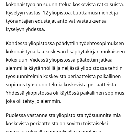
kokonaistyöajan suunnittelua koskevista ratkaisuista.
Kyselyyn vastasi 12 yliopistoa. Luottamusmiehet ja
työnantajien edustajat antoivat vastauksensa
kyselyyn yhdessä.
Kahdessa yliopistossa päädyttiin työehtosopimuksen
kokonaistyöaikaa koskevan lisäpöytäkirjan mukaiseen
kokeiluun. Viidessä yliopistossa päätettiin jatkaa
aiemmilla käytännöillä ja neljässä yliopistossa tehtiin
työsuunnitelmia koskevista periaatteista paikallinen
sopimus työsuunnitelmia koskevista periaatteista.
Yhdessä yliopistossa oli käytössä paikallinen sopimus,
joka oli tehty jo aiemmin.
Puolessa vastanneista yliopistoista työsuunnitelmia
koskevista periaatteista on sovittu toistaiseksi
voimassa olevalla sopimuksella ja puolessa