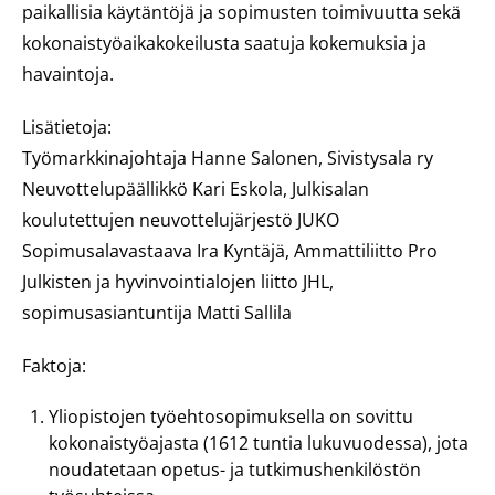
paikallisia käytäntöjä ja sopimusten toimivuutta sekä
kokonaistyöaikakokeilusta saatuja kokemuksia ja
havaintoja.
Lisätietoja:
Työmarkkinajohtaja Hanne Salonen, Sivistysala ry
Neuvottelupäällikkö Kari Eskola, Julkisalan
koulutettujen neuvottelujärjestö JUKO
Sopimusalavastaava Ira Kyntäjä, Ammattiliitto Pro
Julkisten ja hyvinvointialojen liitto JHL,
sopimusasiantuntija Matti Sallila
Faktoja:
Yliopistojen työehtosopimuksella on sovittu
kokonaistyöajasta (1612 tuntia lukuvuodessa), jota
noudatetaan opetus- ja tutkimushenkilöstön