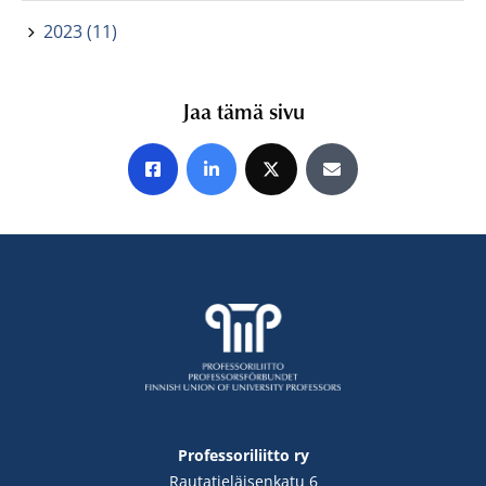
2023 (11)
Jaa tämä sivu
Jaa Facebookissa
Jaa LinkedInissä
Jaa X:ssä
Jaa sähköpostitse
Professoriliitto ry
Rautatieläisenkatu 6