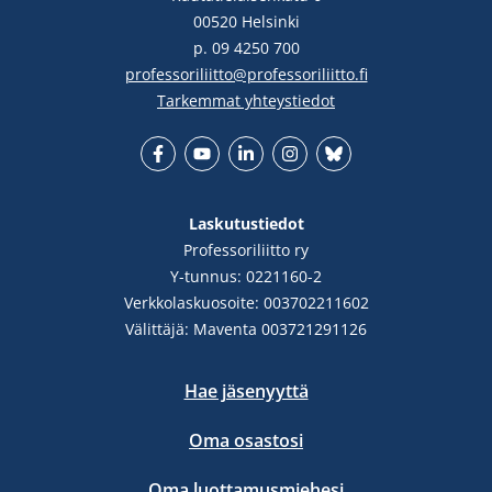
00520 Helsinki
p. 09 4250 700
professoriliitto@professoriliitto.fi
Tarkemmat yhteystiedot
Facebook
YouTube
LinkedIn
Instgram
Bluesky
Laskutustiedot
Professoriliitto ry
Y-tunnus: 0221160-2
Verkkolaskuosoite: 003702211602
Välittäjä: Maventa 003721291126
Hae jäsenyyttä
Oma osastosi
Oma luottamusmiehesi