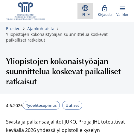
Skippaa sisältö
Kirjaudu
Valikko
Etusivu
Ajankohtaista
Yliopistojen kokonaistyöajan suunnittelua koskevat
paikalliset ratkaisut
Yliopistojen kokonaistyöajan
suunnittelua koskevat paikalliset
ratkaisut
4.6.2026
Työehtosopimus
Uutiset
Sivista ja palkansaajaliitot JUKO, Pro ja JHL toteuttivat
keväällä 2026 yhdessä yliopistoille kyselyn