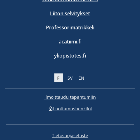
Liiton selvitykset
Professorimatrikkeli
acatiimi.fi
yliopistotes.fi
FI
SV
EN
Ilmoittaudu tapahtumiin
Luottamushenkilöt
Tietosuojaseloste