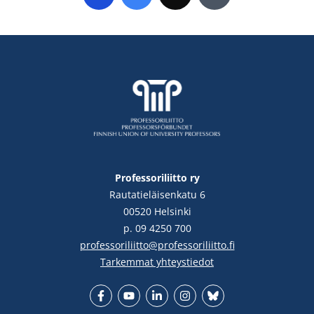
Professoriliitto ry
Rautatieläisenkatu 6
00520 Helsinki
p. 09 4250 700
professoriliitto@professoriliitto.fi
Tarkemmat yhteystiedot
Facebook
YouTube
LinkedIn
Instgram
Bluesky