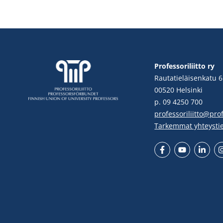
Professoriliitto ry
Rautatieläisenkatu 6
00520 Helsinki
p. 09 4250 700
professoriliitto@profe
Tarkemmat yhteysti
Facebook
YouTube
LinkedIn
In