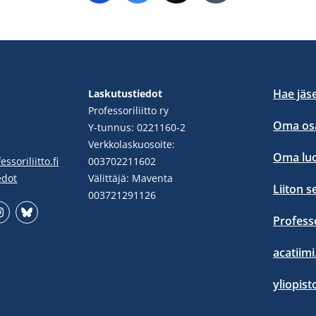
Hae jäs
Laskutustiedot
Professoriliitto ry
Oma osa
Y-tunnus: 0221160-2
Verkkolaskuosoite:
Oma lu
ssoriliitto.fi
003702211602
edot
Välittäjä: Maventa
Liiton s
003721291126
Profess
stgram
Bluesky
acatiimi.
yliopist