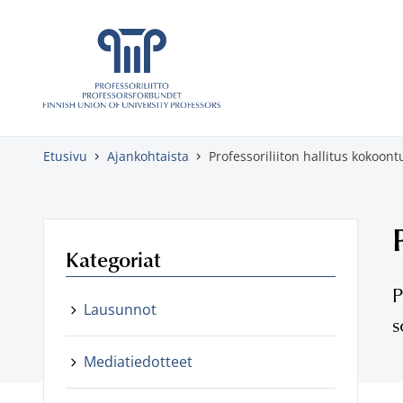
Skippaa sisältö
Etusivu
Ajankohtaista
Professoriliiton hallitus kokoontu
Kategoriat
P
Lausunnot
s
Mediatiedotteet