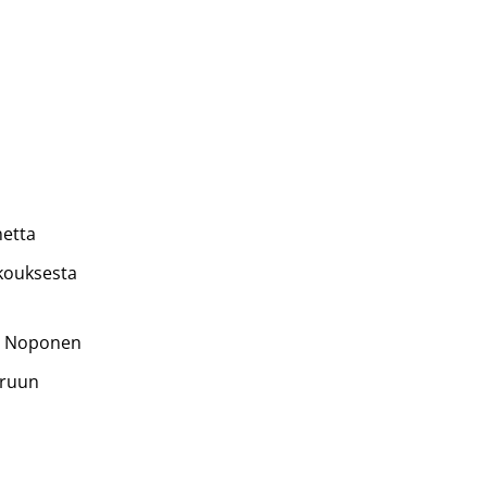
netta
okouksesta
si Noponen
Bruun