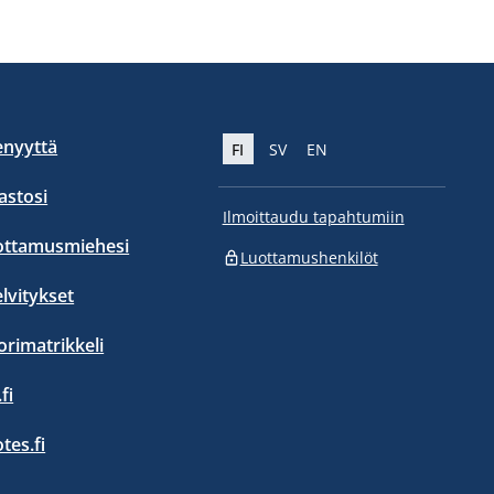
enyyttä
FI
SV
EN
stosi
Ilmoittaudu tapahtumiin
ottamusmiehesi
Luottamushenkilöt
elvitykset
orimatrikkeli
fi
otes.fi