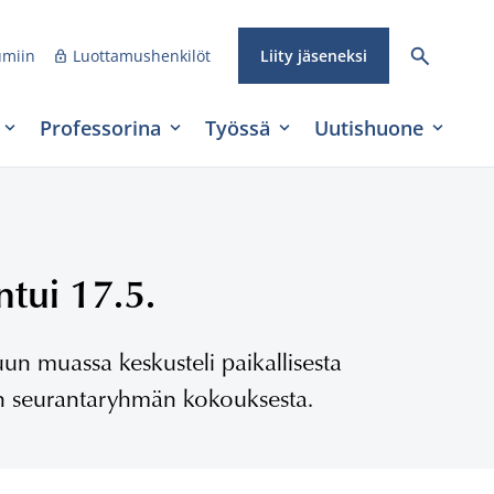
umiin
Luottamushenkilöt
Liity jäseneksi
Professorina
Työssä
Uutishuone
ntui 17.5.
uun muassa keskusteli paikallisesta
tin seurantaryhmän kokouksesta.