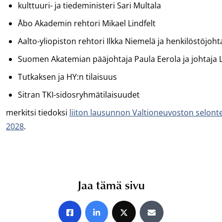
kulttuuri- ja tiedeministeri Sari Multala
Åbo Akademin rehtori Mikael Lindfelt
Aalto-yliopiston rehtori Ilkka Niemelä ja henkilöstöjoht
Suomen Akatemian pääjohtaja Paula Eerola ja johtaja 
Tutkaksen ja HY:n tilaisuus
Sitran TKI-sidosryhmätilaisuudet
merkitsi tiedoksi
liiton lausunnon Valtioneuvoston selonte
2028
.
Jaa tämä sivu
Jaa Facebookissa
Jaa LinkedInissä
Jaa X:ssä
Jaa sähköpostitse