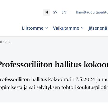
|
FI
SV
EN
Ilmoittaudu tapaht
Liittomme
Vaikutamme
Jäsenenä
i 17.5.
Professoriliiton hallitus kokoo
rofessoriliiton hallitus kokoontui 17.5.2024 ja m
opimisesta ja sai selvityksen tohtorikoulutuspilo