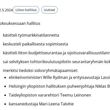
2.5.2024
Liiton hallitus
Uutiset
okouksessaan hallitus
käsitteli työmarkkinatilannetta
keskusteli paikallisesta sopimisesta
käsitteli liiton budjettiseurantaa ja sijoitusvarallisuustilan
sai selvityksen tohtorikoulutuspilotin seurantaryhmän k
merkitsi tiedoksi sidosryhmätapaamiset:
elinkeinoministeri Wille Rydman ja erityisavustaja Las
Helsingin yliopiston hallituksen puheenjohtaja Niklas 
Taideyliopiston vararehtori Teemu Leinonen
kansanedustaja Mari-Leena Talvitie