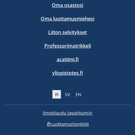
Oma osastosi
Oma luottamusmiehesi
Liiton selvitykset
Professorimatrikkeli
acatiimi.fi
yliopistotes.fi
FI
SV
EN
Ilmoittaudu tapahtumiin
Luottamushenkilöt