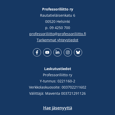
Professoriliitto ry
Rautatieläisenkatu 6
00520 Helsinki
p. 09 4250 700
professoriliitto@professoriliitto.fi
Tarkemmat yhteystiedot
Facebook
YouTube
LinkedIn
Instgram
Bluesky
Laskutustiedot
Professoriliitto ry
Y-tunnus: 0221160-2
Verkkolaskuosoite: 003702211602
Välittäjä: Maventa 003721291126
Hae jäsenyyttä