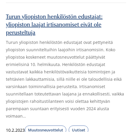
Turun yliopiston henkilöstön edustajat:
yliopiston laajat irtisanomiset eivät ole
perusteltuja
Turun yliopiston henkilöstön edustajat ovat pettyneitä
yliopiston suunniteltuihin laajoihin irtisanomisiin. Koko
yliopistoa koskeneet muutosneuvottelut päättyivät
erimielisinä 10. helmikuuta. Henkilöstön edustajat
vastustavat kaikkia henkilöstövaikutteisia toimintojen ja
tehtävien lakkauttamisia, sillä niille ei ole taloudellisia eikä
varsinkaan toiminnallisia perusteita. Irtisanomiset
suunnitellaan toteutettavan laajana ja ennakollisesti, vaikka
yliopistojen rahoitustilanteen voisi olettaa kehittyvän
parempaan suuntaan erityisesti vuoden 2024 alusta
voimaan…
10.2.2023
Muutosneuvottelut
Uutiset