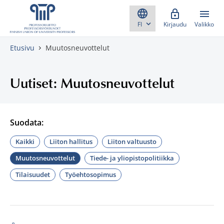
Skippaa sisältö
Kirjaudu
Valikko
Etusivu
Muutosneuvottelut
Uutiset: Muutosneuvottelut
Suodata:
Kaikki
Liiton hallitus
Liiton valtuusto
Muutosneuvottelut
Tiede- ja yliopistopolitiikka
Tilaisuudet
Työehtosopimus