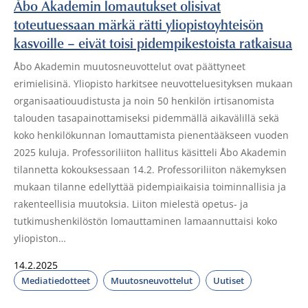
Åbo Akademin lomautukset olisivat
toteutuessaan märkä rätti yliopistoyhteisön
kasvoille – eivät toisi pidempikestoista ratkaisua
Åbo Akademin muutosneuvottelut ovat päättyneet
erimielisinä. Yliopisto harkitsee neuvotteluesityksen mukaan
organisaatiouudistusta ja noin 50 henkilön irtisanomista
talouden tasapainottamiseksi pidemmällä aikavälillä sekä
koko henkilökunnan lomauttamista pienentääkseen vuoden
2025 kuluja. Professoriliiton hallitus käsitteli Åbo Akademin
tilannetta kokouksessaan 14.2. Professoriliiton näkemyksen
mukaan tilanne edellyttää pidempiaikaisia toiminnallisia ja
rakenteellisia muutoksia. Liiton mielestä opetus- ja
tutkimushenkilöstön lomauttaminen lamaannuttaisi koko
yliopiston…
14.2.2025
Mediatiedotteet
Muutosneuvottelut
Uutiset