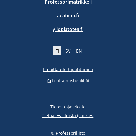
Professorimatrikkeli
acatiimi.fi
yliopistotes.fi
FI
SV
EN
Ilmoittaudu tapahtumiin
Luottamushenkilöt
Tietosuojaseloste
Tietoa evästeistä (cookies)
© Professoriliitto