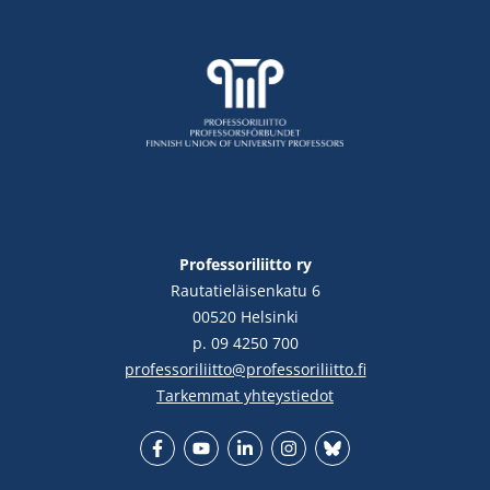
Professoriliitto ry
Rautatieläisenkatu 6
00520 Helsinki
p. 09 4250 700
professoriliitto@professoriliitto.fi
Tarkemmat yhteystiedot
Facebook
YouTube
LinkedIn
Instgram
Bluesky