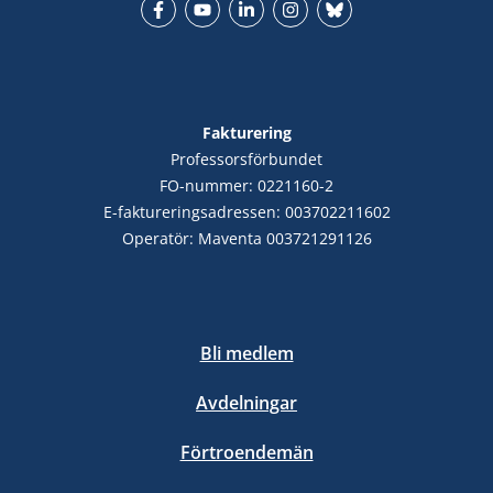
Facebook
YouTube
LinkedIn
Instagram
Bluesky
Fakturering
Professorsförbundet
FO-nummer: 0221160-2
E-faktureringsadressen: 003702211602
Operatör: Maventa 003721291126
Bli medlem
Avdelningar
Förtroendemän