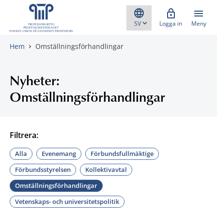
Gå direkt till innehåll
Logga in
Meny
Hem
Omställningsförhandlingar
Nyheter:
Omställningsförhandlingar
Filtrera:
Alla
Evenemang
Förbundsfullmäktige
Förbundsstyrelsen
Kollektivavtal
Omställningsförhandlingar
Vetenskaps- och universitetspolitik