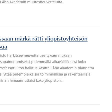
eli Åbo Akademin muutosneuvotteluita.
saan märkä rätti yliopistoyhteisön
sua
pisto harkitsee neuvotteluesityksen mukaan
asapainottamiseksi pidemmällä aikavälillä sekä koko
essoriliiton hallitus käsitteli Åbo Akademin tilannetta
yttää pidempiaikaisia toiminnallisia ja rakenteellisia
minen lamaannuttaisi koko yliopiston…