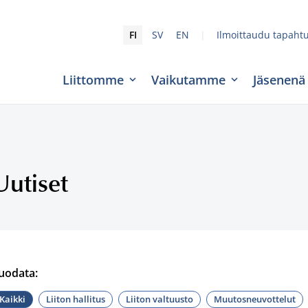
|
FI
SV
EN
Ilmoittaudu tapaht
Liittomme
Vaikutamme
Jäsenenä
Uutiset
uodata:
Kaikki
Liiton hallitus
Liiton valtuusto
Muutosneuvottelut