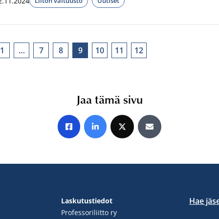
2.11.2024
Liiton valtuusto
Uutiset
1
…
7
8
9
10
11
12
Jaa tämä sivu
Jaa Facebookissa
Jaa LinkedInissä
Jaa X:ssä
Jaa sähköpostitse
Hae jäs
Laskutustiedot
Professoriliitto ry