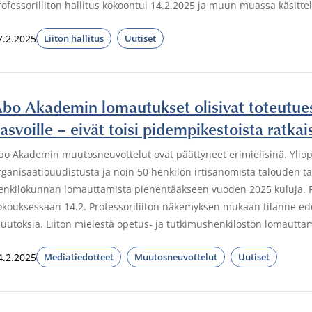
rofessoriliiton hallitus kokoontui 14.2.2025 ja muun muassa käsitt
7.2.2025
Liiton hallitus
Uutiset
bo Akademin lomautukset olisivat toteutues
asvoille – eivät toisi pidempikestoista ratkai
bo Akademin muutosneuvottelut ovat päättyneet erimielisinä. Ylio
rganisaatiouudistusta ja noin 50 henkilön irtisanomista talouden t
enkilökunnan lomauttamista pienentääkseen vuoden 2025 kuluja. Prof
okouksessaan 14.2. Professoriliiton näkemyksen mukaan tilanne edell
uutoksia. Liiton mielestä opetus- ja tutkimushenkilöstön lomautta
4.2.2025
Mediatiedotteet
Muutosneuvottelut
Uutiset