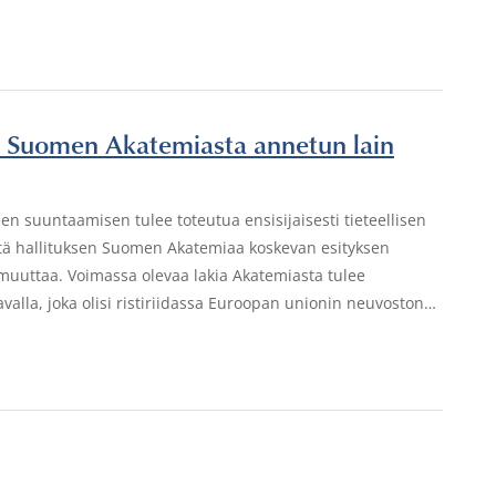
lle Suomen Akatemiasta annetun lain
en suuntaamisen tulee toteutua ensisijaisesti tieteellisen
lestä hallituksen Suomen Akatemiaa koskevan esityksen
 muuttaa. Voimassa olevaa lakia Akatemiasta tulee
avalla, joka olisi ristiriidassa Euroopan unionin neuvoston…