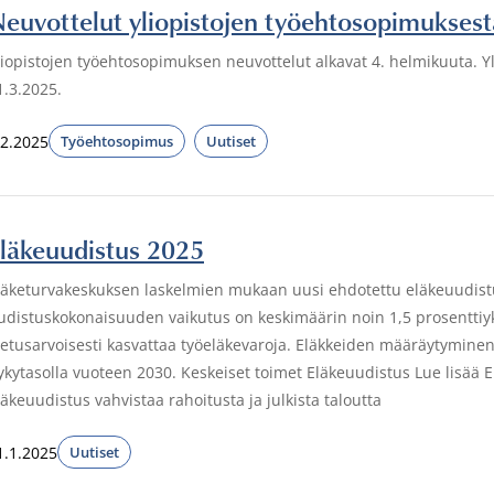
euvottelut yliopistojen työehtosopimuksest
liopistojen työehtosopimuksen neuvottelut alkavat 4. helmikuuta. 
1.3.2025.
.2.2025
Työehtosopimus
Uutiset
läkeuudistus 2025
läketurvakeskuksen laskelmien mukaan uusi ehdotettu eläkeuudistu
udistuskokonaisuuden vaikutus on keskimäärin noin 1,5 prosentti
letusarvoisesti kasvattaa työeläkevaroja. Eläkkeiden määräytyminen 
ykytasolla vuoteen 2030. Keskeiset toimet Eläkeuudistus Lue lisää 
läkeuudistus vahvistaa rahoitusta ja julkista taloutta
1.1.2025
Uutiset