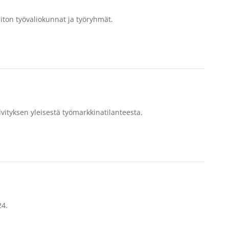
iiton työvaliokunnat ja työryhmät.
vityksen yleisestä työmarkkinatilanteesta.
24.