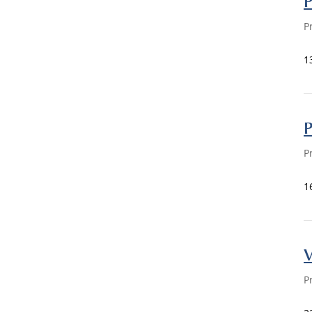
P
P
1
P
P
1
V
P