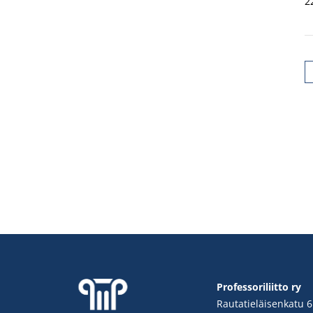
2
Professoriliitto ry
Rautatieläisenkatu 6