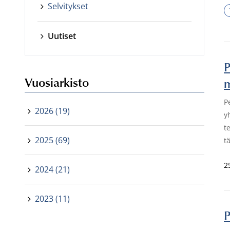
Selvitykset
Uutiset
P
Vuosiarkisto
m
P
2026 (19)
y
t
2025 (69)
t
2
2024 (21)
2023 (11)
P