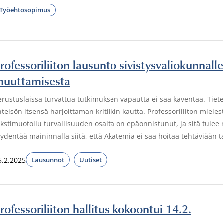
Työehtosopimus
rofessoriliiton lausunto sivistysvaliokunna
uuttamisesta
erustuslaissa turvattua tutkimuksen vapautta ei saa kaventaa. Tiete
hteisön itsensä harjoittaman kritiikin kautta. Professoriliiton mie
ekstimuotoilu turvallisuuden osalta on epäonnistunut, ja sitä tulee
äydentää maininnalla siitä, että Akatemia ei saa hoitaa tehtäviään t
5.2.2025
Lausunnot
Uutiset
rofessoriliiton hallitus kokoontui 14.2.