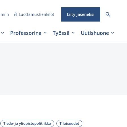
umiin
Luottamushenkilöt
Liity jäseneksi
Professorina
Työssä
Uutishuone
Tiede- ja yliopistopolitiikka
Tilaisuudet