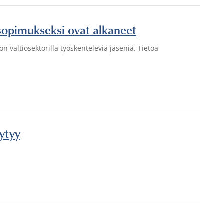
osopimukseksi ovat alkaneet
n valtiosektorilla työskenteleviä jäseniä. Tietoa
äytyy