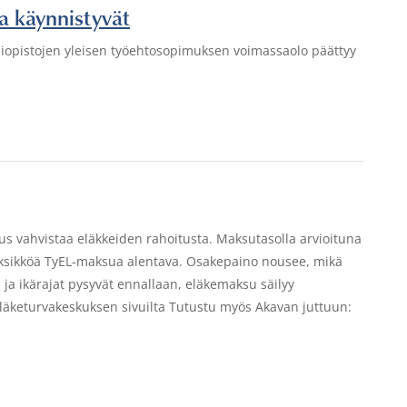
a käynnistyvät
Yliopistojen yleisen työehtosopimuksen voimassaolo päättyy
s vahvistaa eläkkeiden rahoitusta. Maksutasolla arvioituna
yksikköä TyEL-maksua alentava. Osakepaino nousee, mikä
ja ikärajat pysyvät ennallaan, eläkemaksu säilyy
Eläketurvakeskuksen sivuilta Tutustu myös Akavan juttuun: