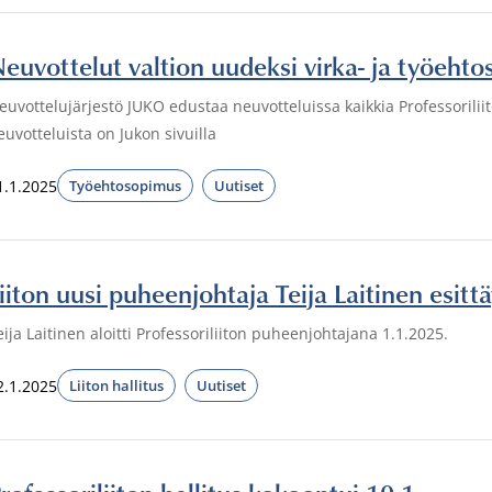
euvottelut valtion uudeksi virka- ja työeht
euvottelujärjestö JUKO edustaa neuvotteluissa kaikkia Professoriliito
euvotteluista on Jukon sivuilla
1.1.2025
Työehtosopimus
Uutiset
iiton uusi puheenjohtaja Teija Laitinen esitt
eija Laitinen aloitti Professoriliiton puheenjohtajana 1.1.2025.
2.1.2025
Liiton hallitus
Uutiset