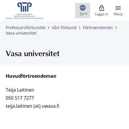
Gå direkt till innehåll
Logga in
Meny
Professorsförbundet
Vårt förbund
Förtroendemän
Vasa universitet
Vasa universitet
Huvudförtroendeman
Teija Laitinen
050 517 7277
teija.laitinen (at) uwasa.fi