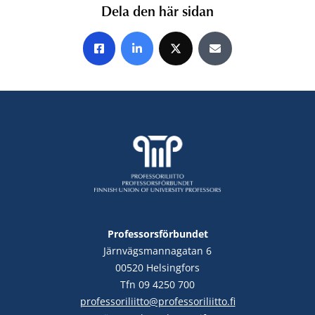
Dela den här sidan
Share on Facebook
Share on LinkedIn
Share on X
Share by E-mail
Professorsförbundet
Järnvägsmannagatan 6
00520 Helsingfors
Tfn 09 4250 700
professoriliitto@professoriliitto.fi