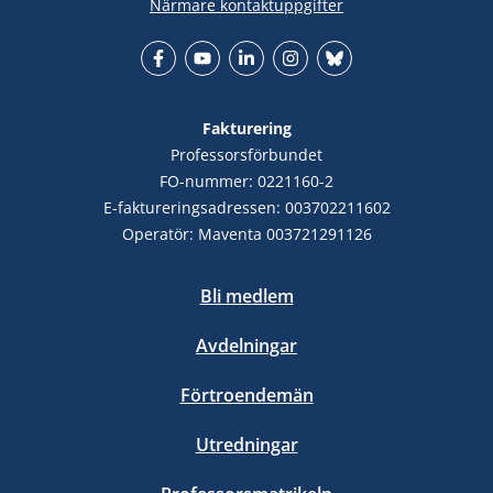
Närmare kontaktuppgifter
Facebook
YouTube
LinkedIn
Instagram
Bluesky
Fakturering
Professorsförbundet
FO-nummer: 0221160-2
E-faktureringsadressen: 003702211602
Operatör: Maventa 003721291126
Bli medlem
Avdelningar
Förtroendemän
Utredningar